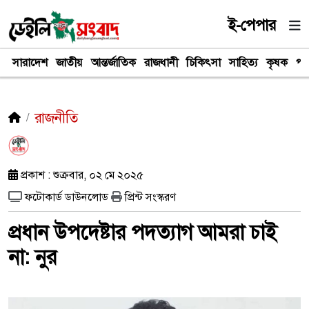
ই-পেপার
সারাদেশ
জাতীয়
আন্তর্জাতিক
রাজধানী
চিকিৎসা
সাহিত্য
কৃষক
পর
রাজনীতি
প্রকাশ : শুক্রবার, ০২ মে ২০২৫
ফটোকার্ড ডাউনলোড
প্রিন্ট সংস্করণ
প্রধান উপদেষ্টার পদত্যাগ আমরা চাই
না: নুর