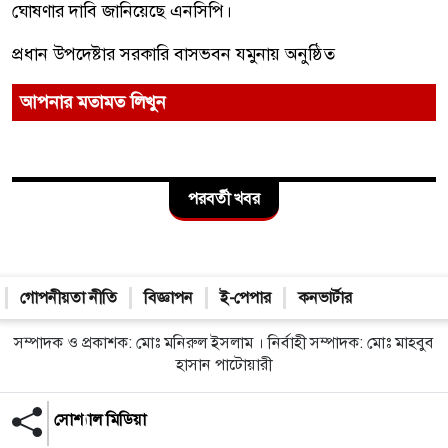
ঘোষণার দাবি জানিয়েছে এনসিপি।
প্রধান উপদেষ্টার সরকারি বাসভবন যমুনায় অনুষ্ঠিত
আপনার মতামত লিখুন
পরবর্তী খবর
গোপনীয়তা নীতি
বিজ্ঞাপন
ই-পেপার
কনভার্টার
সম্পাদক ও প্রকাশক: মোঃ মনিরুল ইসলাম । নির্বাহী সম্পাদক: মোঃ মাহবুব
হাসান পাটোয়ারী
সোশ্যাল মিডিয়া