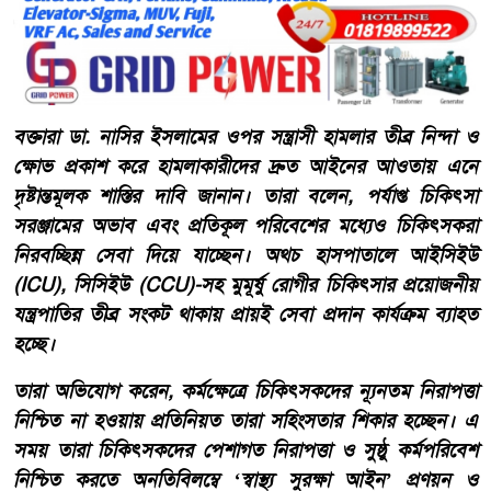
বক্তারা ডা. নাসির ইসলামের ওপর সন্ত্রাসী হামলার তীব্র নিন্দা ও
ক্ষোভ প্রকাশ করে হামলাকারীদের দ্রুত আইনের আওতায় এনে
দৃষ্টান্তমূলক শাস্তির দাবি জানান। তারা বলেন, পর্যাপ্ত চিকিৎসা
সরঞ্জামের অভাব এবং প্রতিকূল পরিবেশের মধ্যেও চিকিৎসকরা
নিরবচ্ছিন্ন সেবা দিয়ে যাচ্ছেন। অথচ হাসপাতালে আইসিইউ
(ICU), সিসিইউ (CCU)-সহ মুমূর্ষু রোগীর চিকিৎসার প্রয়োজনীয়
যন্ত্রপাতির তীব্র সংকট থাকায় প্রায়ই সেবা প্রদান কার্যক্রম ব্যাহত
হচ্ছে।
তারা অভিযোগ করেন, কর্মক্ষেত্রে চিকিৎসকদের ন্যূনতম নিরাপত্তা
নিশ্চিত না হওয়ায় প্রতিনিয়ত তারা সহিংসতার শিকার হচ্ছেন। এ
সময় তারা চিকিৎসকদের পেশাগত নিরাপত্তা ও সুষ্ঠু কর্মপরিবেশ
নিশ্চিত করতে অনতিবিলম্বে ‘স্বাস্থ্য সুরক্ষা আইন’ প্রণয়ন ও