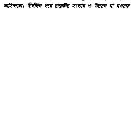
বাসিন্দারা। দীর্ঘদিন ধরে রাস্তাটির সংস্কার ও উন্নয়ন না হওয়ায়
চলাচলের অনুপযোগী হয়ে পড়েছে বলে অভিযোগ এলাকাবাসীর।
আরো পড়ুন
কোরআন ও হাদিসের আলোকে
পবিত্র ঈদে মিলাদুন্নবী (সাঃ) হাফিজ
মাছুম আহমদ দুধরচকী।