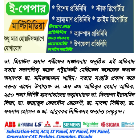
ডা. জিয়াউল হাসান শরীফের সঞ্চালনায় অনুষ্ঠিত এই প্রতিবাদ
সভায় সভাপতিত্ব করেন পটুয়াখালী মেডিকেল কলেজের অধ্যক্ষ
অধ্যাপক ডা. মনিরুজ্জামান শাহিন। সভায় সংহতি প্রকাশ করে
বক্তব্য রাখেন উপাধ্যক্ষ ডা. এফ এম আতিকুর রহমান আতিক,
২৫০ শয্যা বিশিষ্ট হাসপাতালের তত্ত্বাবধায়ক ডা. দিলরুবা ইয়াসমিন
লিজা, ডা. জান্নাতুল ফেরদৌস রোদেশী, ডা. নাবলা সিদ্দিকা, ডা.
ফয়সাল হোসেন ও ডা. আবুবকর সিদ্দিকসহ অন্যান্য নেতৃবৃন্দ।