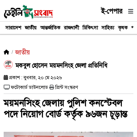
ই-পেপার
সারাদেশ
জাতীয়
আন্তর্জাতিক
রাজধানী
চিকিৎসা
সাহিত্য
কৃষক
পর
জাতীয়
মকবুল হোসেন ময়মনসিংহ জেলা প্রতিনিধি
প্রকাশ : বুধবার, ২০ মে ২০২৬
ফটোকার্ড ডাউনলোড
প্রিন্ট সংস্করণ
ময়মনসিংহ জেলায় পুলিশ কনস্টেবল
পদে নিয়োগ বোর্ড কর্তৃক ৯৬জন চূড়ান্ত