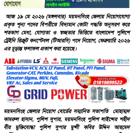
আজ ১৯ মে ২০২৬ (মঙ্গলবার) ময়মনসিংহ জেলায় নিয়োগযোগ্য
প্রকৃত শূন্য পদের বিপরীতে বিদ্যমান কোটা পদ্ধতি অনুসরণ করে
শতভাগ মেধা, যোগ্যতা ও স্বচ্ছতার ভিত্তিতে বাংলাদেশ পুলিশে
ট্রেইনি রিক্রুট কনস্টেবল (টিআরসি) পদে নিয়োগ, ফেব্রুয়ারি ২০২৬
এর চূড়ান্ত ফলাফল প্রকাশ করা হয়েছে।
ময়মনসিংহ জেলার নিয়োগ বোর্ডের সম্মানিত সভাপতি মোহাম্মদ
কামরুল হাসান, পুলিশ সুপার, ময়মনসিংহ পুলিশ লাইন্সের শহীদ
বীর মুক্তিযোদ্ধা পুলিশ সুপার মুন্সী কবির উদ্দিন আহমেদ