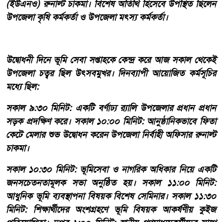
(ইউএনও) রুনাল্ট চাকমা। বিশেষ অতিথি হিসেবে উপস্থিত ছিলেন
উপজেলা কৃষি কর্মকর্তা ও উপজেলা মৎস্য কর্মকর্তা।
​উদ্বোধনী দিনে ​ভূমি সেবা সপ্তাহকে কেন্দ্র করে আজ সকাল থেকেই
উপজেলা চত্বর ছিল উৎসবমুখর। দিনব্যাপী আয়োজিত কর্মসূচির
মধ্যে ছিল:
​সকাল ৯:৩০ মিনিট: একটি বর্ণাঢ্য র‍্যালি উপজেলার প্রধান প্রধান
সড়ক প্রদক্ষিণ করে। ​সকাল ১০:০০ মিনিট: আনুষ্ঠানিকভাবে ফিতা
কেটে মেলার শুভ উদ্বোধন করেন উপজেলা নির্বাহী অফিসার রুনাল্ট
চাকমা।
​সকাল ১০:৩০ মিনিট: ভূমিসেবা ও নাগরিক অধিকার নিয়ে একটি
জনসচেতনতামূলক সভা অনুষ্ঠিত হয়। ​সকাল ১১:০০ মিনিট:
আধুনিক ভূমি ব্যবস্থাপনা বিষয়ক বিশেষ সেমিনার। ​সকাল ১১:৩০
মিনিট: শিক্ষার্থীদের অংশগ্রহণে ভূমি বিষয়ক আকর্ষণীয় কুইজ