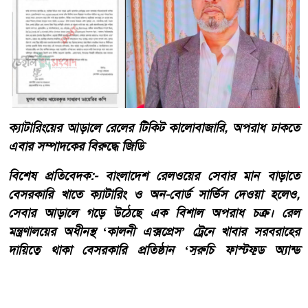
ক্যাটারিংয়ের আড়ালে রেলের টিকিট কালোবাজারি, অপরাধ ঢাকতে
এবার সম্পাদকের বিরুদ্ধে জিডি
​বিশেষ প্রতিবেদক:- ​বাংলাদেশ রেলওয়ের সেবার মান বাড়াতে
বেসরকারি খাতে ক্যাটারিং ও অন-বোর্ড সার্ভিস দেওয়া হলেও,
সেবার আড়ালে গড়ে উঠেছে এক বিশাল অপরাধ চক্র। রেল
মন্ত্রণালয়ের অধীনস্থ ‘কালনী এক্সপ্রেস’ ট্রেনে খাবার সরবরাহের
দায়িত্বে থাকা বেসরকারি প্রতিষ্ঠান ‘সুরুচি ফাস্টফুড অ্যান্ড
ক্যাটারারস’-এর বিরুদ্ধে উঠেছে টিকিট কালোবাজারি, আসন
বাণিজ্য ও চাঁদাবাজির গুরুতর অভিযোগ।