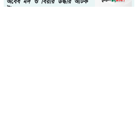
মোঃ রাসেল আহমেদ মদন (নেত্রকোনা) প্রতিনিধি:- নেত্রকোণার
মদনে যথাযোগ্য মর্যাদায় জুলাই গণঅভ্যুত্থান দিবস-২০২৬ পালিত
হয়েছে। এ উপলক্ষে বুধবার (৫ আগস্ট) উপজেলা প্রশাসনের
উদ্যোগে উপজেলা পরিষদ হলরুমে আলোচনা সভা ও পুরস্কার
বিতরণ অনুষ্ঠানের আয়োজন করা হয়।
আরো পড়ুন
হাওড়ার লিলুয়ায় মনসা কলোনিতে
অবৈধ মদ ও বিয়ার উদ্ধার আটক
টারজেন।