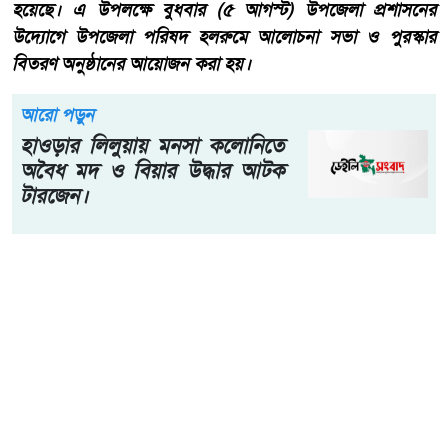
মদনে জুলাই গণঅভ্যুত্থান দিবস পালিত, গণতান্ত্রিক বাংলাদেশ গড়ার
অঙ্গীকার
মোঃ রাসেল আহমেদ মদন (নেত্রকোনা) প্রতিনিধি:- নেত্রকোণার
মদনে যথাযোগ্য মর্যাদায় জুলাই গণঅভ্যুত্থান দিবস-২০২৬ পালিত
হয়েছে। এ উপলক্ষে বুধবার (৫ আগস্ট) উপজেলা প্রশাসনের
উদ্যোগে উপজেলা পরিষদ হলরুমে আলোচনা সভা ও পুরস্কার
বিতরণ অনুষ্ঠানের আয়োজন করা হয়।
আরো পড়ুন
হাওড়ার লিলুয়ায় মনসা কলোনিতে
অবৈধ মদ ও বিয়ার উদ্ধার আটক
টারজেন।