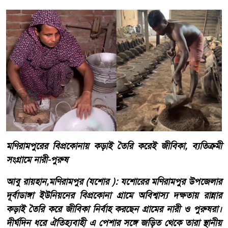
মণিরামপুরের বিপ্রকোনায় কড়াই তৈরি করেই জীবিকা, ব্যতিক্রমী
সংগ্রামে নারী-পুরুষ
আবু রায়হান,মণিরামপুর (যশোর ): যশোরের মণিরামপুর উপজেলার
দূর্বাডাঙ্গা ইউনিয়নের বিপ্রকোনা গ্রামে অবিশ্বাস্য দক্ষতায় রান্নার
কড়াই তৈরি করে জীবিকা নির্বাহ করছেন গ্রামের নারী ও পুরুষরা।
দীর্ঘদিন ধরে ঐতিহ্যবাহী এ পেশার সঙ্গে জড়িত থেকে তারা স্থানীয়