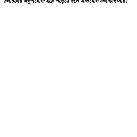
চলাচলের অনুপযোগী হয়ে পড়েছে বলে অভিযোগ এলাকাবাসীর।
আরো পড়ুন
কোরআন ও হাদিসের আলোকে
পবিত্র ঈদে মিলাদুন্নবী (সাঃ) হাফিজ
মাছুম আহমদ দুধরচকী।