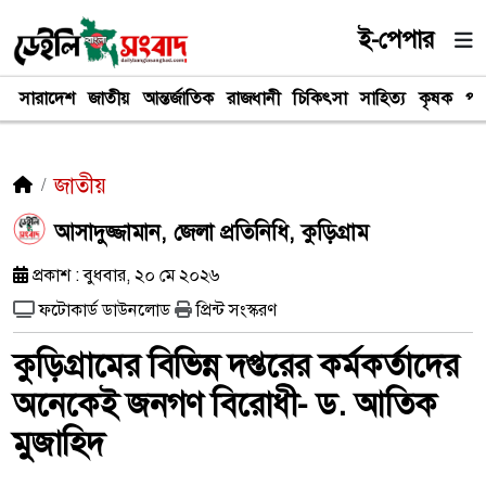
ই-পেপার
সারাদেশ
জাতীয়
আন্তর্জাতিক
রাজধানী
চিকিৎসা
সাহিত্য
কৃষক
পর
জাতীয়
আসাদুজ্জামান, জেলা প্রতিনিধি, কুড়িগ্রাম
প্রকাশ : বুধবার, ২০ মে ২০২৬
ফটোকার্ড ডাউনলোড
প্রিন্ট সংস্করণ
কুড়িগ্রামের বিভিন্ন দপ্তরের কর্মকর্তাদের
অনেকেই জনগণ বিরোধী- ড. আতিক
মুজাহিদ