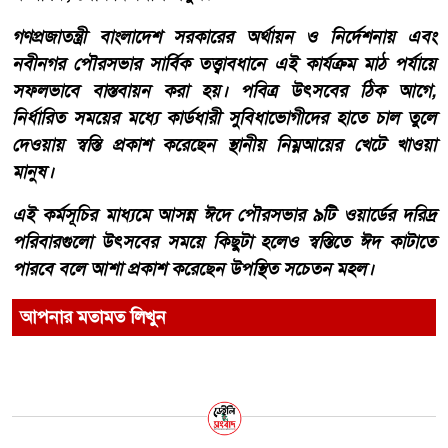
​গণপ্রজাতন্ত্রী বাংলাদেশ সরকারের অর্থায়ন ও নির্দেশনায় এবং
নবীনগর পৌরসভার সার্বিক তত্ত্বাবধানে এই কার্যক্রম মাঠ পর্যায়ে
সফলভাবে বাস্তবায়ন করা হয়। পবিত্র উৎসবের ঠিক আগে,
নির্ধারিত সময়ের মধ্যে কার্ডধারী সুবিধাভোগীদের হাতে চাল তুলে
দেওয়ায় স্বস্তি প্রকাশ করেছেন স্থানীয় নিম্নআয়ের খেটে খাওয়া
মানুষ।
​এই কর্মসূচির মাধ্যমে আসন্ন ঈদে পৌরসভার ৯টি ওয়ার্ডের দরিদ্র
পরিবারগুলো উৎসবের সময়ে কিছুটা হলেও স্বস্তিতে ঈদ কাটাতে
পারবে বলে আশা প্রকাশ করেছেন উপস্থিত সচেতন মহল।
আপনার মতামত লিখুন