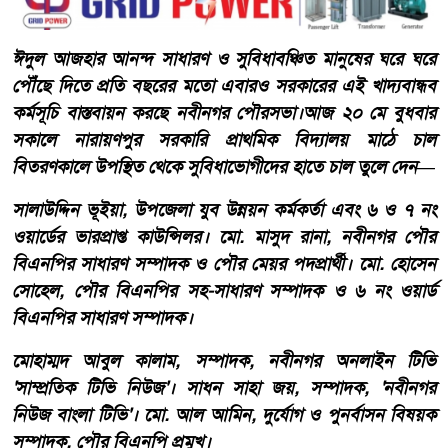
ঈদুল আজহার আনন্দ সাধারণ ও সুবিধাবঞ্চিত মানুষের ঘরে ঘরে
পৌঁছে দিতে প্রতি বছরের মতো এবারও সরকারের এই খাদ্যবান্ধব
কর্মসূচি বাস্তবায়ন করছে নবীনগর পৌরসভা।আজ ২০ মে বুধবার
সকালে ​নারায়ণপুর সরকারি প্রাথমিক বিদ্যালয় মাঠে চাল
বিতরণকালে উপস্থিত থেকে সুবিধাভোগীদের হাতে চাল তুলে দেন—
​সালাউদ্দিন ভূইয়া, উপজেলা যুব উন্নয়ন কর্মকর্তা এবং ৬ ও ৭ নং
ওয়ার্ডের ভারপ্রাপ্ত কাউন্সিলর। ​মো. মাসুদ রানা, নবীনগর পৌর
বিএনপির সাধারণ সম্পাদক ও পৌর মেয়র পদপ্রার্থী। ​মো. হোসেন
সোহেল, পৌর বিএনপির সহ-সাধারণ সম্পাদক ও ৬ নং ওয়ার্ড
বিএনপির সাধারণ সম্পাদক।
​মোহাম্মদ আবুল কালাম, সম্পাদক, নবীনগর অনলাইন টিভি
'সাম্প্রতিক টিভি নিউজ'। ​সাধন সাহা জয়, সম্পাদক, 'নবীনগর
নিউজ বাংলা টিভি'। ​মো. আল আমিন, দুর্যোগ ও পুনর্বাসন বিষয়ক
সম্পাদক, পৌর বিএনপি প্রমুখ।