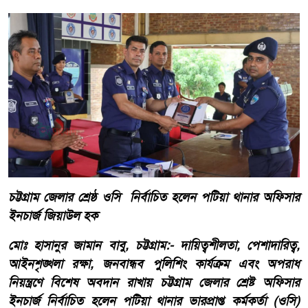
চট্টগ্রাম জেলার শ্রেষ্ঠ ওসি নির্বাচিত হলেন পটিয়া থানার অফিসার
ইনচার্জ জিয়াউল হক
মোঃ হাসানুর জামান বাবু, চট্টগ্রাম:- দায়িত্বশীলতা, পেশাদারিত্ব,
আইনশৃঙ্খলা রক্ষা, জনবান্ধব পুলিশিং কার্যক্রম এবং অপরাধ
নিয়ন্ত্রণে বিশেষ অবদান রাখায় চট্টগ্রাম জেলার শ্রেষ্ট অফিসার
ইনচার্জ নির্বাচিত হলেন পটিয়া থানার ভারপ্রাপ্ত কর্মকর্তা (ওসি)