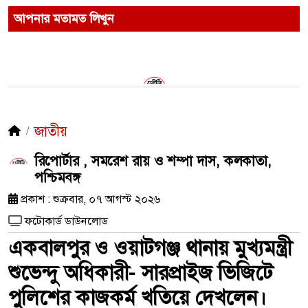
আপনার মতামত লিখুন
জাতীয়
রিপোর্টার , সমরেশ রায় ও শম্পা দাস, কলকাতা,
পশ্চিমবঙ্গ
প্রকাশ : শুক্রবার, ০৭ আগস্ট ২০২৬
ফটোকার্ড ডাউনলোড
একবালপুর ও ওয়াটগঞ্জ থানায় মুখ্যমন্ত্রী
শুভেন্দু অধিকারী- সারপ্রাইজ ভিজিটে
পুলিশের কাজকর্ম খতিয়ে দেখলেন।