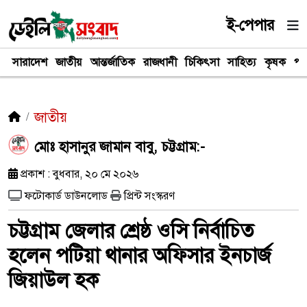
ই-পেপার
সারাদেশ
জাতীয়
আন্তর্জাতিক
রাজধানী
চিকিৎসা
সাহিত্য
কৃষক
পর
জাতীয়
মোঃ হাসানুর জামান বাবু, চট্টগ্রাম:-
প্রকাশ : বুধবার, ২০ মে ২০২৬
ফটোকার্ড ডাউনলোড
প্রিন্ট সংস্করণ
চট্টগ্রাম জেলার শ্রেষ্ঠ ওসি নির্বাচিত
হলেন পটিয়া থানার অফিসার ইনচার্জ
জিয়াউল হক