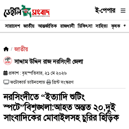
ই-পেপার
সারাদেশ
জাতীয়
আন্তর্জাতিক
রাজধানী
চিকিৎসা
সাহিত্য
কৃষক
পর
জাতীয়
সাদ্দাম উদ্দিন রাজ নরসিংদী জেলা
প্রকাশ : বৃহস্পতিবার, ২১ মে ২০২৬
ফটোকার্ড ডাউনলোড
প্রিন্ট সংস্করণ
নরসিংদীতে “ইত্যাদি শুটিং
স্পটে”বিশৃঙ্খলা:আহত অন্তত ২০,দুই
সাংবাদিকের মোবাইলসহ চুরির হিড়িক