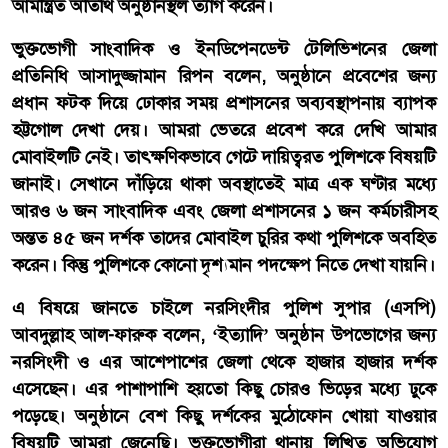
আমন্ত্রিত অতিথি অনুষ্ঠানস্থল ত্যাগ করেন।
ভুক্তভোগী সাংবাদিক ও ইনডিপেনডেন্ট টেলিভিশনের জেলা
প্রতিনিধি আসাদুজ্জামান রিপন বলেন, অনুষ্ঠানে প্রবেশের জন্য
প্রধান ফটক দিয়ে ঢোকার সময় প্রশাসনের অব্যবস্থাপনায় ব্যাপক
হট্টগোল দেখা দেয়। আমরা ভেতরে প্রবেশ করে দেখি আমার
মোবাইলটি নেই। তাৎক্ষণিকভাবে গেটে দায়িত্বরত পুলিশকে বিষয়টি
জানাই। সেখানে দাঁড়িয়ে থাকা অবস্থাতেই মাত্র এক ঘণ্টার মধ্যে
আরও ৬ জন সাংবাদিক এবং জেলা প্রশাসনের ১ জন কর্মচারীসহ
অন্তত ৪৫ জন দর্শক তাদের মোবাইল চুরির কথা পুলিশকে অবহিত
করেন। কিন্তু পুলিশকে কোনো দৃশ্যমান পদক্ষেপ নিতে দেখা যায়নি।
এ বিষয়ে জানতে চাইলে নরসিংদীর পুলিশ সুপার (এসপি)
আবদুল্লাহ আল-ফারুক বলেন, ‘ইত্যাদি’ অনুষ্ঠান উপভোগের জন্য
নরসিংদী ও এর আশেপাশের জেলা থেকে হাজার হাজার দর্শক
এসেছেন। এর পাশাপাশি হয়তো কিছু চোরও ভিড়ের মধ্যে ঢুকে
পড়েছে। অনুষ্ঠানে বেশ কিছু দর্শকের মুঠোফোন খোয়া যাওয়ার
বিষয়টি আমরা জেনেছি। ভুক্তভোগীরা থানায় লিখিত অভিযোগ