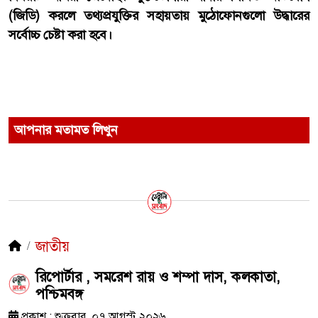
(জিডি) করলে তথ্যপ্রযুক্তির সহায়তায় মুঠোফোনগুলো উদ্ধারের
সর্বোচ্চ চেষ্টা করা হবে।
আপনার মতামত লিখুন
জাতীয়
রিপোর্টার , সমরেশ রায় ও শম্পা দাস, কলকাতা,
পশ্চিমবঙ্গ
প্রকাশ : শুক্রবার, ০৭ আগস্ট ২০২৬