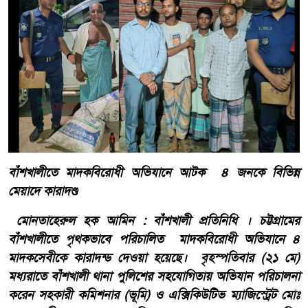
বাঁশখালীতে মাদকবিরোধী অভিযানে আটক ৪ জনকে বিভিন্ন
মেয়াদে কারাদণ্ড
মোনতাহেরুল হক আমিন : বাঁশখালী প্রতিনিধি । চট্টগ্রামের
বাঁশখালীতে পৃথকভাবে পরিচালিত মাদকবিরোধী অভিযানে ৪
মাদকসেবীকে কারাদন্ড দেওয়া হয়েছে। বৃহস্পতিবার (২১ মে)
মধ্যরাতে বাঁশখালী থানা পুলিশের সহযোগিতায় অভিযান পরিচালনা
করেন সহকারী কমিশনার (ভূমি) ও এক্সিকিউটিভ ম্যাজিস্ট্রেট মোঃ