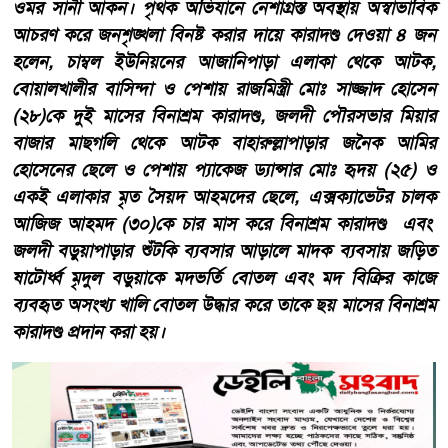
ওমর সানী আকন। পৃথক অভিযানে নেশাগ্রস্ত অবস্থায় অস্বাভাবিক
আচরণ করে জনশৃঙ্খলা বিনষ্ট করার দায়ে কারাদণ্ড দেওয়া ৪ জন
হলেন, চাম্বল ইউনিয়নের আজানিপাড়া এলাকা থেকে আটক,
বোয়ালখালীর বাসিন্দা ও পেশায় রাজমিস্ত্রী মোঃ সাজ্জাদ হোসেন
(২৮)কে দুই মাসের বিনাশ্রম কারাদণ্ড, জলদী পৌরসভার মিয়ার
বাজার মাছগলি থেকে আটক বাহারুল্লাপাড়ার জনৈক আমির
হোসেনের ছেলে ও পেশায় প্যাকেজ ড্যান্সার মোঃ হৃদয় (২৫) ও
একই এলাকার মৃত সৈয়দ আহমদের ছেলে, এক্সক্যাভেটর চালক
আজিজ আহমদ (৩০)কে চার মাস করে বিনাশ্রম কারাদণ্ড এবং
জলদী বড়ুয়াপাড়ার শুঁটকি ব্যবসার আড়ালে মাদক ব্যবসায় জড়িত
ষাটোর্ধ্ব মৃদুল বড়ুয়াকে মদভর্তি বোতল এবং মদ বিক্রির কাজে
ব্যবহৃত অসংখ্য খালি বোতল উদ্ধার করে তাকে ছয় মাসের বিনাশ্রম
কারাদণ্ড প্রদান করা হয়।