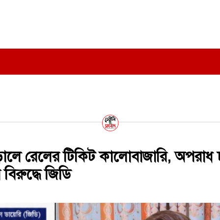
ড়ালে রেলের টিকিট কালোবাজারি, অপরাধ
বিরুদ্ধে জিডি