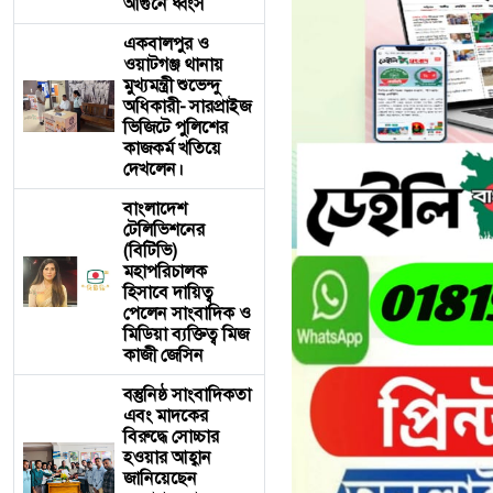
আগুনে ধ্বংস
একবালপুর ও
ওয়াটগঞ্জ থানায়
মুখ্যমন্ত্রী শুভেন্দু
অধিকারী- সারপ্রাইজ
ভিজিটে পুলিশের
কাজকর্ম খতিয়ে
দেখলেন।
বাংলাদেশ
টেলিভিশনের
(বিটিভি)
মহাপরিচালক
হিসাবে দায়িত্ব
পেলেন সাংবাদিক ও
মিডিয়া ব্যক্তিত্ব মিজ
কাজী জেসিন
বস্তুনিষ্ঠ সাংবাদিকতা
এবং মাদকের
বিরুদ্ধে সোচ্চার
হওয়ার আহ্বান
জানিয়েছেন