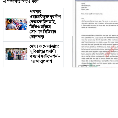
এ সম্পর্কিত আরও খবর
পাবনায়
ওয়ারেন্টভুক্ত যুবলীগ
নেতাকে ছিনতাই,
ভিডিও ছড়িয়ে
সোশ্যাল মিডিয়ায়
তোলপাড়
দোয়া ও মোনাজাতে
'দুতিয়াপুর প্রবাসী
কল্যাণ ফাউন্ডেশন'-
এর আত্মপ্রকাশ
ক্যাটারিংয়ের
আড়ালে রেলের
টিকিট কালোবাজারি,
অপরাধ ঢাকতে
এবার সম্পাদকের
বিরুদ্ধে জিডি
তেঁতুলিয়ায়
ক্যাটারিংয়ের আড়ালে রেলের
অভিযানে ৫০ হাজার
টাকার নিষিদ্ধ