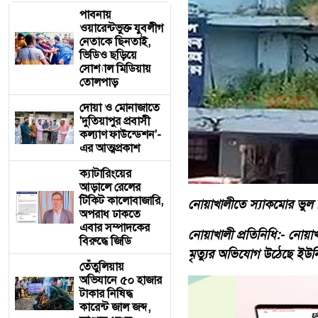
পাবনায়
ওয়ারেন্টভুক্ত যুবলীগ
নেতাকে ছিনতাই,
ভিডিও ছড়িয়ে
সোশ্যাল মিডিয়ায়
তোলপাড়
দোয়া ও মোনাজাতে
'দুতিয়াপুর প্রবাসী
কল্যাণ ফাউন্ডেশন'-
এর আত্মপ্রকাশ
ক্যাটারিংয়ের
আড়ালে রেলের
টিকিট কালোবাজারি,
নোয়াখালীতে স্যাকমোর ভুল চি
অপরাধ ঢাকতে
এবার সম্পাদকের
নোয়াখালী প্রতিনিধি:- নোয়া
বিরুদ্ধে জিডি
মৃত্যুর অভিযোগ উঠেছে ইউন
তেঁতুলিয়ায়
অভিযানে ৫০ হাজার
টাকার নিষিদ্ধ
কারেন্ট জাল জব্দ,