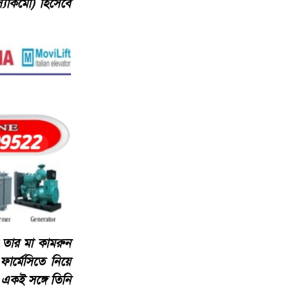
স্যাকমো) হিসেবে
 তার মা কামরুন
ার্মেসিতে নিয়ে
 একই সঙ্গে তিনি