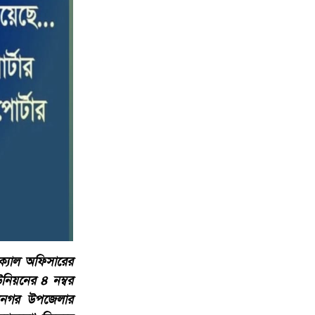
বড় ভাইকে ফাঁসাতে মাকে জবাই, সাড়ে ৪
১০
বছর পর গ্রেপ্তার বোন।
ক্যাল অফিসারের
নিয়নের ৪ নম্বর
কমলনগর উপজেলার