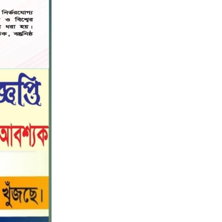
মহাপরিচালক হিসাবে দায়িত্ব পেলেন
৬
সাংবাদিক ও মিডিয়া ব্যক্তিত্ব মিজ কাজী
জেসিন
বস্তুনিষ্ঠ সাংবাদিকতা এবং মাদকের
বিরুদ্ধে সোচ্চার হওয়ার আহ্বান
৭
জানিয়েছেন অধ্যাপক ডা: এস এম রফিকুল
ইসলাম বাচ্চু।
নড়াইলে বিদ্যালয়ের প্রবেশমুখের বেহাল
৮
সড়ক, মানববন্ধনে সংস্কারের দাবি
সরিষাবাড়ীতে প্যানেল চেয়ারম্যান হিসাবে
৯
মোবারক হোসেনের দায়িত্ব গ্রহণ