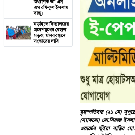
অধ্যাপক ডা: এস
এম রফিকুল ইসলাম
বাচ্চু।
নড়াইলে বিদ্যালয়ের
প্রবেশমুখের বেহাল
সড়ক, মানববন্ধনে
সংস্কারের দাবি
বৃহস্পতিবার (২১ মে) দুপ
(স্যাকমো) মো.সিরাজ ইসলা
ওয়ার্ডের ভূঁইয়া বাড়ির ম