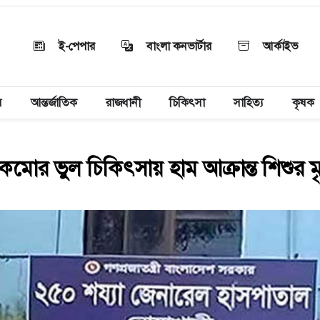
ই-পেপার
বাংলা কনভার্টার
আর্কাইভ
য়
আন্তর্জাতিক
রাজধানী
চিকিৎসা
সাহিত্য
কৃষক
মোর ভুল চিকিৎসায় হাম আক্রান্ত শিশুর মৃত