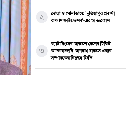
দোয়া ও মোনাজাতে 'দুতিয়াপুর প্রবাসী
২
কল্যাণ ফাউন্ডেশন'-এর আত্মপ্রকাশ
ক্যাটারিংয়ের আড়ালে রেলের টিকিট
৩
কালোবাজারি, অপরাধ ঢাকতে এবার
সম্পাদকের বিরুদ্ধে জিডি
তেঁতুলিয়ায় অভিযানে ৫০ হাজার টাকার
৪
নিষিদ্ধ কারেন্ট জাল জব্দ, আগুনে ধ্বংস
একবালপুর ও ওয়াটগঞ্জ থানায় মুখ্যমন্ত্রী
৫
শুভেন্দু অধিকারী- সারপ্রাইজ ভিজিটে
পুলিশের কাজকর্ম খতিয়ে দেখলেন।
সর্বশেষ সব খবর