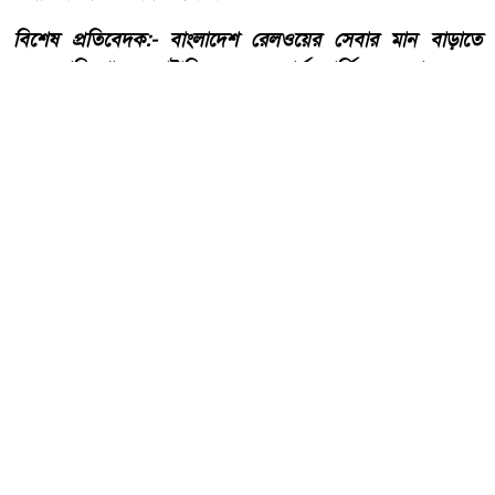
​বিশেষ প্রতিবেদক:- ​বাংলাদেশ রেলওয়ের সেবার মান বাড়াতে
বেসরকারি খাতে ক্যাটারিং ও অন-বোর্ড সার্ভিস দেওয়া হলেও,
সেবার আড়ালে গড়ে উঠেছে এক বিশাল অপরাধ চক্র। রেল
মন্ত্রণালয়ের অধীনস্থ ‘কালনী এক্সপ্রেস’ ট্রেনে খাবার সরবরাহের
দায়িত্বে থাকা বেসরকারি প্রতিষ্ঠান ‘সুরুচি ফাস্টফুড অ্যান্ড
ক্যাটারারস’-এর বিরুদ্ধে উঠেছে টিকিট কালোবাজারি, আসন
বাণিজ্য ও চাঁদাবাজির গুরুতর অভিযোগ।
আরো পড়ুন
তেঁতুলিয়ায় অভিযানে ৫০ হাজার
টাকার নিষিদ্ধ কারেন্ট জাল জব্দ,
আগুনে ধ্বংস