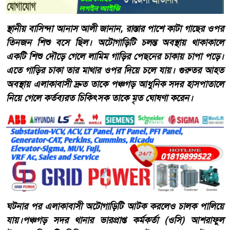
স্থানীয় বাসিন্দা আনাস আলী জানান, রাস্তার পাশে কাটা গাছের ওপর
তিনজন শিশু বসে ছিল। অটোগাড়িটি চলন্ত অবস্থায় থাকাকালে
একটি শিশু দৌড়ে গেলে লামিম গাড়ির পেছনের চাকায় চাপা পড়ে।
এতে গাড়ির চাকা তার মাথার ওপর দিয়ে চলে যায়। গুরুতর আহত
অবস্থায় এলাকাবাসী দ্রুত তাকে পঞ্চগড় আধুনিক সদর হাসপাতালে
নিয়ে গেলে কর্তব্যরত চিকিৎসক তাকে মৃত ঘোষণা করেন।
ঘটনার পর এলাকাবাসী অটোগাড়িটি আটক করলেও চালক পালিয়ে
যায়।পঞ্চগড় সদর থানার ভারপ্রাপ্ত কর্মকর্তা (ওসি) আশরাফুল