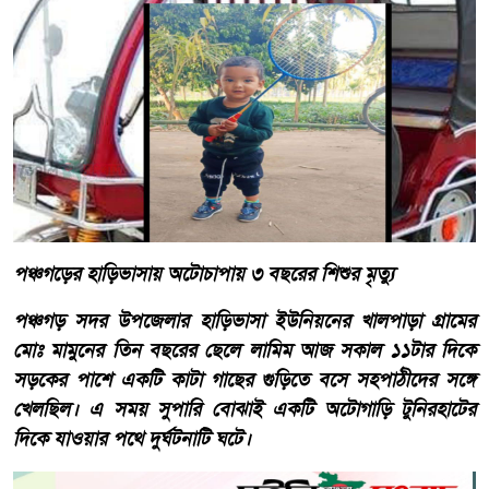
পঞ্চগড়ের হাড়িভাসায় অটোচাপায় ৩ বছরের শিশুর মৃত্যু
পঞ্চগড় সদর উপজেলার হাড়িভাসা ইউনিয়নের খালপাড়া গ্রামের
মোঃ মামুনের তিন বছরের ছেলে লামিম আজ সকাল ১১টার দিকে
সড়কের পাশে একটি কাটা গাছের গুড়িতে বসে সহপাঠীদের সঙ্গে
খেলছিল। এ সময় সুপারি বোঝাই একটি অটোগাড়ি টুনিরহাটের
দিকে যাওয়ার পথে দুর্ঘটনাটি ঘটে।