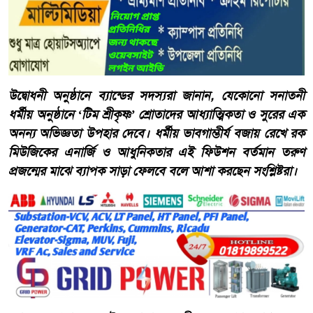
​উদ্বোধনী অনুষ্ঠানে ব্যান্ডের সদস্যরা জানান, যেকোনো সনাতনী
ধর্মীয় অনুষ্ঠানে ‘টিম শ্রীকৃষ্ণ’ শ্রোতাদের আধ্যাত্মিকতা ও সুরের এক
অনন্য অভিজ্ঞতা উপহার দেবে। ধর্মীয় ভাবগাম্ভীর্য বজায় রেখে রক
মিউজিকের এনার্জি ও আধুনিকতার এই ফিউশন বর্তমান তরুণ
প্রজন্মের মাঝে ব্যাপক সাড়া ফেলবে বলে আশা করছেন সংশ্লিষ্টরা।