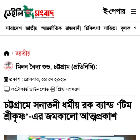
ই-পেপার
সারাদেশ
জাতীয়
আন্তর্জাতিক
রাজধানী
চিকিৎসা
সাহিত্য
কৃষক
পর
জাতীয়
​মিলন বৈদ্য শুভ, চট্টগ্রাম (প্রতিনিধি):
প্রকাশ : রোববার, ২৪ মে ২০২৬
ফটোকার্ড ডাউনলোড
প্রিন্ট সংস্করণ
চট্টগ্রামে সনাতনী ধর্মীয় রক ব্যান্ড ‘টিম
শ্রীকৃষ্ণ’-এর জমকালো আত্মপ্রকাশ