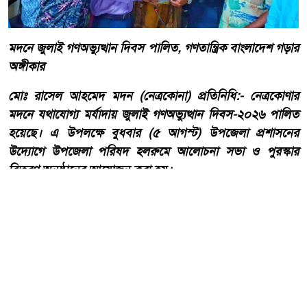
মদনে জুলাই গণঅভ্যুত্থান দিবস পালিত, গণতান্ত্রিক বাংলাদেশ গড়ার
অঙ্গীকার
মোঃ রাসেল আহমেদ মদন (নেত্রকোনা) প্রতিনিধি:- নেত্রকোণার
মদনে যথাযোগ্য মর্যাদায় জুলাই গণঅভ্যুত্থান দিবস-২০২৬ পালিত
হয়েছে। এ উপলক্ষে বুধবার (৫ আগস্ট) উপজেলা প্রশাসনের
উদ্যোগে উপজেলা পরিষদ হলরুমে আলোচনা সভা ও পুরস্কার
বিতরণ অনুষ্ঠানের আয়োজন করা হয়।
আরো পড়ুন
হাওড়ার লিলুয়ায় মনসা কলোনিতে
অবৈধ মদ ও বিয়ার উদ্ধার আটক
টারজেন।