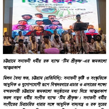
চট্টগ্রামে সনাতনী ধর্মীয় রক ব্যান্ড ‘টিম শ্রীকৃষ্ণ’-এর জমকালো
আত্মপ্রকাশ
​মিলন বৈদ্য শুভ, চট্টগ্রাম (প্রতিনিধি): সনাতনী কৃষ্টি ও সংস্কৃতিকে
আধুনিক ও যুগোপযোগী রূপে বিশ্বদরবারে প্রচার ও প্রসারের লক্ষ্যে
বন্দরনগরী চট্টগ্রামে জমকালো অনুষ্ঠানের মধ্য দিয়ে আত্মপ্রকাশ
করল নতুন ধর্মীয় সংগীত ব্যান্ড ‘টিম শ্রীকৃষ্ণ’। সনাতনী ধর্মীয়
সংগীতের চিরাচরিত ধারার সঙ্গে আধুনিক বাদ্যযন্ত্র ও রক সুরের