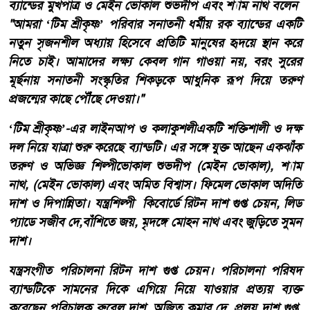
​ব্যান্ডের মুখপাত্র ও মেইন ভোকাল শুভদীপ এবং শ্যাম নাথ বলেন ​
"আমরা ‘টিম শ্রীকৃষ্ণ’ পরিবার সনাতনী ধর্মীয় রক ব্যান্ডের একটি
নতুন সৃজনশীল অধ্যায় হিসেবে প্রতিটি মানুষের হৃদয়ে স্থান করে
নিতে চাই। আমাদের লক্ষ্য কেবল গান গাওয়া নয়, বরং সুরের
মূর্ছনায় সনাতনী সংস্কৃতির শিকড়কে আধুনিক রূপ দিয়ে তরুণ
প্রজন্মের কাছে পৌঁছে দেওয়া।"
​‘টিম শ্রীকৃষ্ণ’-এর লাইনআপ ও কলাকুশলী​একটি শক্তিশালী ও দক্ষ
দল নিয়ে যাত্রা শুরু করেছে ব্যান্ডটি। এর সঙ্গে যুক্ত আছেন একঝাঁক
তরুণ ও অভিজ্ঞ শিল্পী​ভোকাল শুভদীপ (মেইন ভোকাল), শ্যাম
নাথ, (মেইন ভোকাল) এবং অমিত বিশ্বাস। ​ফিমেল ভোকাল অদিতি
দাশ ও দিপান্নিতা। ​যন্ত্রশিল্পী কিবোর্ডে রিটন দাশ গুপ্ত চেয়ন, লিড
প্যাডে সজীব দে,বাঁশিতে জয়, মৃদঙ্গে মোহন নাথ এবং জুড়িতে সুমন
দাশ।
​যন্ত্রসংগীত পরিচালনা রিটন দাশ গুপ্ত চেয়ন। ​পরিচালনা পরিষদ
ব্যান্ডটিকে সামনের দিকে এগিয়ে নিয়ে যাওয়ার প্রত্যয় ব্যক্ত
করেছেন পরিচালক রুবেল দাশ, অজিত কুমার দে, প্রলয় দাশ গুপ্ত,