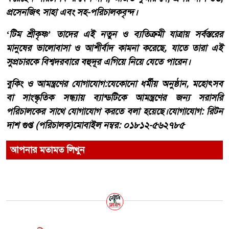
প্রসেনজিৎ সাহা এবং সহ-পরিচালকবৃন্দ।
​‘টিম শ্রীকৃষ্ণ’ তাদের এই নতুন ও ব্যতিক্রমী যাত্রায় সর্বস্তরের
মানুষের ভালোবাসা ও আশীর্বাদ কামনা করেছে, যাতে তারা এই
সুপ্রচারকে বিশ্বদরবারে বহুদূর এগিয়ে নিয়ে যেতে পারেন।
​বুকিং ও আমন্ত্রণের যোগাযোগ:​যেকোনো ধর্মীয় অনুষ্ঠান, মহোৎসব
বা সাংস্কৃতিক সন্ধ্যায় ব্যান্ডটিকে আমন্ত্রণের জন্য সরাসরি
পরিচালকের সাথে যোগাযোগ করতে বলা হয়েছে।​যোগাযোগ: রিটন
দাশ গুপ্ত (পরিচালক)​মোবাইল নম্বর: ০১৮১২-৫৬২৭৮৫
আপনার মতামত লিখুন