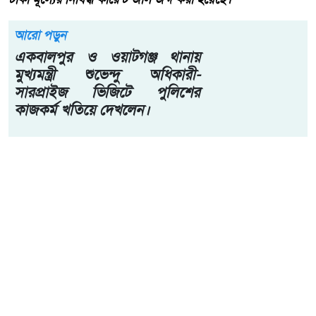
আরো পড়ুন
একবালপুর ও ওয়াটগঞ্জ থানায়
মুখ্যমন্ত্রী শুভেন্দু অধিকারী-
সারপ্রাইজ ভিজিটে পুলিশের
কাজকর্ম খতিয়ে দেখলেন।
বৃহস্পতিবার (৬ আগস্ট) দিনব্যাপী উপজেলার ভজনপুর বাজারসহ
আশপাশের এলাকায় এ অভিযান পরিচালিত হয়। উপজেলা
প্রশাসনের নির্বাহী ম্যাজিস্ট্রেটের নেতৃত্বে পরিচালিত অভিযানে
উপজেলা মৎস্য দপ্তর, পুলিশ ও স্থানীয়দের সহযোগিতা ছিল।
পঞ্চগড় জেলা প্রতিনিধি সঞ্জু বনিক সৌরভ-এর পাঠানো প্রতিবেদনে