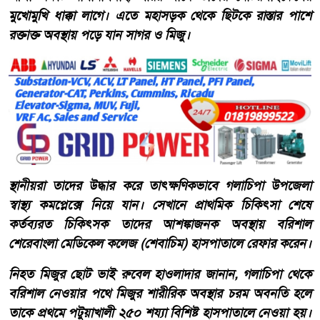
মুখোমুখি ধাক্কা লাগে। এতে মহাসড়ক থেকে ছিটকে রাস্তার পাশে
রক্তাক্ত অবস্থায় পড়ে যান সাগর ও মিজু।
স্থানীয়রা তাদের উদ্ধার করে তাৎক্ষণিকভাবে গলাচিপা উপজেলা
স্বাস্থ্য কমপ্লেক্সে নিয়ে যান। সেখানে প্রাথমিক চিকিৎসা শেষে
কর্তব্যরত চিকিৎসক তাদের আশঙ্কাজনক অবস্থায় বরিশাল
শেরেবাংলা মেডিকেল কলেজ (শেবাচিম) হাসপাতালে রেফার করেন।
নিহত মিজুর ছোট ভাই রুবেল হাওলাদার জানান, গলাচিপা থেকে
বরিশাল নেওয়ার পথে মিজুর শারীরিক অবস্থার চরম অবনতি হলে
তাকে প্রথমে পটুয়াখালী ২৫০ শয্যা বিশিষ্ট হাসপাতালে নেওয়া হয়।