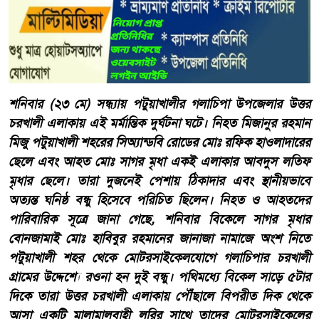
শনিবার (২৩ মে) সন্ধ্যায় পটুয়াখালীর গলাচিপা উপজেলার উত্তর
চরখালী এলাকায় এই মর্মান্তিক দুর্ঘটনা ঘটে। নিহত মিজানুর রহমান
মিজু পটুয়াখালী শহরের সিঅ্যান্ডবি রোডের মোঃ রফিক হাওলাদারের
ছেলে এবং আহত মোঃ সাগর মৃধা একই এলাকার আবদুস লতিফ
মৃধার ছেলে। তারা দুজনেই পেশায় ঠিকাদার এবং স্থানীয়ভাবে
অত্যন্ত ঘনিষ্ঠ বন্ধু হিসেবে পরিচিত ছিলেন। নিহত ও আহতদের
পারিবারিক সূত্রে জানা গেছে, শনিবার বিকেলে সাগর মৃধার
বোনজামাই মোঃ হাবিবুর রহমানের জানাজা নামাজে অংশ নিতে
পটুয়াখালী শহর থেকে মোটরসাইকেলযোগে গলাচিপার চরখালী
গ্রামের উদ্দেশ্যে রওনা হন দুই বন্ধু। পথিমধ্যে বিকেল সাড়ে ৫টার
দিকে তারা উত্তর চরখালী এলাকায় পৌঁছালে বিপরীত দিক থেকে
আসা একটি মালামালবাহী লরির সাথে তাদের মোটরসাইকেলের