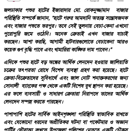
জলঢাকার পশুর হাটের ইজারাদার মো. রোকনুজ্জামান বাজার
পরিস্থিতি সম্পর্কে জানান, "হাটে গরুর আমদানি অত্যন্ত সন্তোষজনক
এবং বাজার পশুতে ভরপুর। তবে সেই তুলনায় বেচা-কেনা এখনো
পুরোপুরি জমে ওঠেনি। অনেক ক্রেতাই এখন বাজার যাচাই
করছেন। আশা করছি, আগামী হাটবারগুলোতে বেচাকেনা আরও
কয়েক গুণ বৃদ্ধি পাবে এবং খামারিরা কাঙ্ক্ষিত দাম পাবেন।"
এদিকে পশুর হাটে বড় অঙ্কের আর্থিক লেনদেন হওয়ায় জালিয়াতি
চক্রের তৎপরতা রোধে বিশেষ ব্যবস্থা গ্রহণ করা হয়েছে। হাটে
ক্রেতা-বিক্রেতাদের সুবিধার্থে এবং জাল নোট শনাক্তকরণের জন্য
সোনালী ব্যাংকের পক্ষ থেকে একটি বিশেষ বুথ স্থাপন করা হয়েছে।
এর ফলে ব্যবসায়ী ও সাধারণ ক্রেতারা নিরাপদে তাদের আর্থিক
লেনদেন সম্পন্ন করতে পারছেন।
পাশাপাশি হাটের সার্বিক আইনশৃঙ্খলা পরিস্থিতি স্বাভাবিক রাখতে
এবং যেকোনো ধরনের অপ্রীতিকর ঘটনা বা পকেটমার ও অজ্ঞান
পার্টির দৌরাত্ম্য রুখতে উপজেলা পুলিশের নেতৃত্বে একটি চৌকস