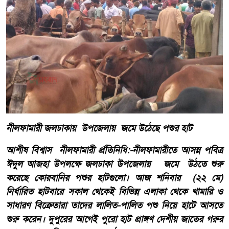
নীলফামারী ‎জলঢাকায় উপজেলায় জমে উঠেছে পশুর হাট
আশীষ বিশ্বাস নীলফামারী র্প্রতিনিধি:-নীলফামারীতে আসন্ন পবিত্র
ঈদুল আজহা উপলক্ষে জলঢাকা উপজেলায় জমে উঠতে শুরু
করেছে কোরবানির পশুর হাটগুলো। আজ শনিবার (২২ মে)
নির্ধারিত হাটবারে সকাল থেকেই বিভিন্ন এলাকা থেকে খামারি ও
সাধারণ বিক্রেতারা তাদের লালিত-পালিত পশু নিয়ে হাটে আসতে
শুরু করেন। দুপুরের আগেই পুরো হাট প্রাঙ্গণ দেশীয় জাতের গরুর