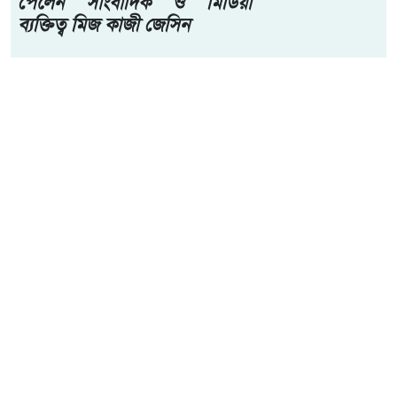
পেলেন সাংবাদিক ও মিডিয়া
ব্যক্তিত্ব মিজ কাজী জেসিন
পুলিশের শীর্ষ কর্তাদের আগাম না জানিয়ে এই সারপ্রাইজ ডিজিট
করেন। থানার পরিকাঠামো, আইনশৃঙ্খলা পরিস্থিতি এবং সাধারণ
মানুষের জন্য পুলিশি পরিষেবার মান সরেজমিনে খতিয়ে দেখতেই
থানায় পৌঁছান।
ওয়ার্ড গঞ্জ থানায় পৌঁছে তিনি মহিলা হেল্প ডেক্স, এফ আই আর
গ্রহণের প্রক্রিয়া, ডিউটি অফিসারের কাজকর্ম এবং থানার দৈনন্দিন
প্রশাসনিক ব্যবস্থা সম্পর্কে বিস্তারিত খোঁজ নেন। থানায় আসা
সাধারণ মানুষের অভিযোগ কিভাবে নথিভুক্ত করা হয় এবং সেই
অভিযোগের ভিত্তিতে কিভাবে ব্যবস্থা নেয়া হয়, সে বিষয়ে পুলিশ
কর্মীদের সঙ্গেও কথা বলেন।