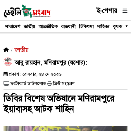
ই-পেপার
সারাদেশ
জাতীয়
আন্তর্জাতিক
রাজধানী
চিকিৎসা
সাহিত্য
কৃষক
পর
জাতীয়
আবু রায়হান, মণিরামপুর (যশোর):
প্রকাশ : রোববার, ২৪ মে ২০২৬
ফটোকার্ড ডাউনলোড
প্রিন্ট সংস্করণ
ডিবির বিশেষ অভিযানে মণিরামপুরে
ইয়াবাসহ আটক শাহিন