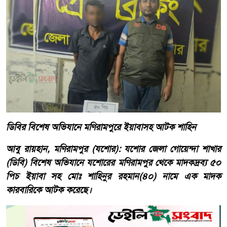
ডিবির বিশেষ অভিযানে মণিরামপুরে ইয়াবাসহ আটক শাহিন
আবু রায়হান, মণিরামপুর (যশোর): যশোর জেলা গোয়েন্দা শাখার
(ডিবি) বিশেষ অভিযানে যশোরের মণিরামপুর থেকে মাদকদ্রব্য ৫০
পিচ ইয়াবা সহ মোঃ শাহিনুর রহমান(৪০) নামে এক মাদক
কারবারিকে আটক করেছে।