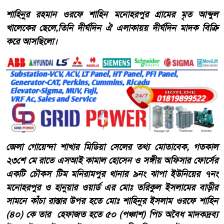
শাহিনুর রহমান ওরফে শাহিন মনোহরপুর গ্রামের মৃত আব্দুল
খালেকের ছেলে,তিনি দীর্ঘদিন ঐ এলাকায়য় দীর্ঘদিন মাদক বিক্রি
করে আসছিলো।
জেলা গোয়েন্দা শাখার মিডিয়া সেলের তথ্য মোতাবেক, গতকাল
২৩শে মে রাতে এসআই কামাল হোসেন ও সঙ্গীয় অফিসার ফোর্সের
একটি চৌকস টিম মনিরামপুর থানার ৯নং ঝাপা ইউনিয়ের ৭নং
মনোহরপুর ও হানুয়ার ওয়ার্ড এর মোঃ তরিকুল ইসলামের বাড়ীর
সামনে কাঁচা রাস্তার উপর হতে মোঃ শাহিনুর ইসলাম ওরফে শাহিন
(৪০) কে তার হেফাজত হতে ৫০ (পঞ্চাশ) পিচ অবৈধ মাদকদ্রব্য