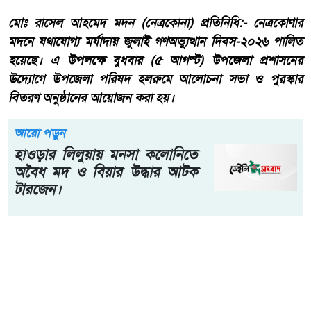
মদনে জুলাই গণঅভ্যুত্থান দিবস পালিত, গণতান্ত্রিক বাংলাদেশ গড়ার
অঙ্গীকার
মোঃ রাসেল আহমেদ মদন (নেত্রকোনা) প্রতিনিধি:- নেত্রকোণার
মদনে যথাযোগ্য মর্যাদায় জুলাই গণঅভ্যুত্থান দিবস-২০২৬ পালিত
হয়েছে। এ উপলক্ষে বুধবার (৫ আগস্ট) উপজেলা প্রশাসনের
উদ্যোগে উপজেলা পরিষদ হলরুমে আলোচনা সভা ও পুরস্কার
বিতরণ অনুষ্ঠানের আয়োজন করা হয়।
আরো পড়ুন
হাওড়ার লিলুয়ায় মনসা কলোনিতে