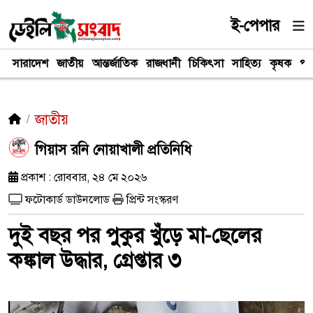
ই-পেপার
সারাদেশ
জাতীয়
আন্তর্জাতিক
রাজধানী
চিকিৎসা
সাহিত্য
কৃষক
পর
জাতীয়
গিয়াস রনি নোয়াখালী প্রতিনিধি
প্রকাশ : রোববার, ২৪ মে ২০২৬
ফটোকার্ড ডাউনলোড
প্রিন্ট সংস্করণ
দুই বছর পর পুকুর খুঁড়ে মা-ছেলের
কঙ্কাল উদ্ধার, গ্রেপ্তার ৩