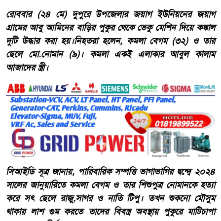
রোববার (২৪ মে) দুপুরে উপজেলার জয়াগ ইউনিয়নের জয়াগ
গ্রামের আবু আমিনের বাড়ির পুকুর থেকে ভেকু মেশিন দিয়ে কঙ্কাল
দুটি উদ্ধার করা হয়।নিহতরা হলেন, কমলা বেগম (৩২) ও তার
ছেলে মো.নোমান (৯)। কমলা একই এলাকার আবুল কালাম
আজাদের স্ত্রী।
সিআইডি সূত্র জানায়, পারিবারিক সম্পত্তি ভাগাভাগির দ্বন্দ্বে ২০২৪
সালের জানুয়ারিতে কমলা বেগম ও তার শিশুপুত্র নোমানকে হত্যা
করে সৎ ছেলে রাজু,সাগর ও নাতি টিপু। তখন শুকনো মৌসুম
থাকায় লাশ গুম করতে তাদের বিবস্ত্র অবস্থায় পুকুরে মাটিচাপা