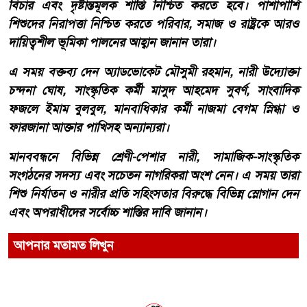
বিচার এবং দৃষ্টান্তমূলক শাস্তি নিশ্চিত করতে হবে। পাশাপাশি
শিশুদের নিরাপত্তা নিশ্চিত করতে পরিবার, সমাজ ও রাষ্ট্রকে আরও
দায়িত্বশীল ভূমিকা পালনের আহ্বান জানান তারা।
এ সময় বক্তব্য দেন অ্যাডভোকেট মৌসুমী রহমান, নারী উদ্যোক্তা
চন্দনা ঘোষ, সাংস্কৃতিক কর্মী মাসুদ আহমেদ সুবর্ণ, সাংবাদিক
ফজলে ইমাম বুলবুল, মানবাধিকার কর্মী নাজমা বেগম স্নিগ্ধা ও
ফারজানা আক্তার পাখিসহ অন্যান্যরা।
মানববন্ধনে বিভিন্ন শ্রেণী-পেশার নারী, সামাজিক-সাংস্কৃতিক
সংগঠনের সদস্য এবং সচেতন নাগরিকরা অংশ নেন। এ সময় তারা
শিশু নির্যাতন ও নারীর প্রতি সহিংসতার বিরুদ্ধে বিভিন্ন স্লোগান দেন
এবং অপরাধীদের সর্বোচ্চ শাস্তির দাবি জানান।
আপনার মতামত লিখুন