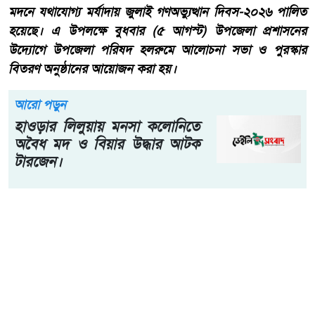
মদনে জুলাই গণঅভ্যুত্থান দিবস পালিত, গণতান্ত্রিক বাংলাদেশ গড়ার
অঙ্গীকার
মোঃ রাসেল আহমেদ মদন (নেত্রকোনা) প্রতিনিধি:- নেত্রকোণার
মদনে যথাযোগ্য মর্যাদায় জুলাই গণঅভ্যুত্থান দিবস-২০২৬ পালিত
হয়েছে। এ উপলক্ষে বুধবার (৫ আগস্ট) উপজেলা প্রশাসনের
উদ্যোগে উপজেলা পরিষদ হলরুমে আলোচনা সভা ও পুরস্কার
বিতরণ অনুষ্ঠানের আয়োজন করা হয়।
আরো পড়ুন
হাওড়ার লিলুয়ায় মনসা কলোনিতে
অবৈধ মদ ও বিয়ার উদ্ধার আটক
টারজেন।