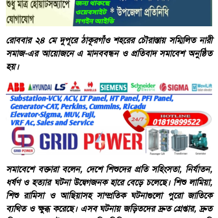
রোববার ২৪ মে দুপূরে ঠাকূরগাঁও শহরের চৌরাস্তায় সম্মিলিত নারী
সমাজ-এর আয়োজনে এ মানববন্ধন ও প্রতিবাদ সমাবেশ অনুষ্ঠিত
হয়।
সমাবেশে বক্তারা বলেন, দেশে শিশুদের প্রতি সহিংসতা, নির্যাতন,
ধর্ষণ ও হত্যার ঘটনা উদ্বেগজনক হারে বেড়ে চলেছে। শিশু লামিয়া,
শিশু রামিসা ও আছিয়াসহ সাম্প্রতিক ঘটনাগুলো পুরো জাতিকে
ব্যথিত ও ক্ষুব্ধ করেছে। এসব ঘটনায় জড়িতদের দ্রুত গ্রেপ্তার, দ্রুত