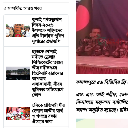
এ সম্পর্কিত আরও খবর
জুলাই গণঅভ্যুত্থান
দিবস-২০২৬
উপলক্ষে শহিদদের
প্রতি টাঙ্গাইল পুলিশ
সুপারের শ্রদ্ধাঞ্জলি
ছাতকে সোনাই
নদীতে ড্রেজার
সিন্ডিকেটের তাণ্ডব ​
তীব্র নদীভাঙনে
ভিটেমাটি হারানোর
আশঙ্কায়
কামালপুরে ৫৯ বিজিবির ফ্রি ম
এলাকাবাসী, নীরব
ভূমিকার অভিযোগে
এম. এস. আই শরীফ, ভোলাহাট
ক্ষোভ
বিদ্যালয়ে মহানন্দা ব্যাটা
চবিতে প্রতিমন্ত্রী মীর
ক্যাম্প অনুষ্ঠিত হয়েছে। র
হেলাল জাতীয় স্বার্থ
ও গণতন্ত্র রক্ষায়
ঐক্যের ডাক