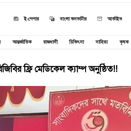
ই-পেপার
বাংলা কনভার্টার
আর্কাইভ
য়
আন্তর্জাতিক
রাজধানী
চিকিৎসা
সাহিত্য
কৃষক
িবির ফ্রি মেডিকেল ক্যাম্প অনুষ্ঠিত!!