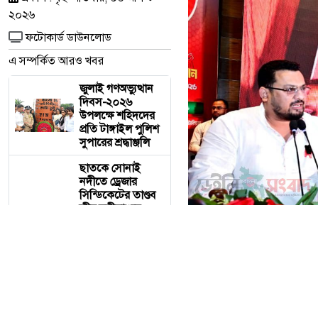
২০২৬
ফটোকার্ড ডাউনলোড
এ সম্পর্কিত আরও খবর
জুলাই গণঅভ্যুত্থান
দিবস-২০২৬
উপলক্ষে শহিদদের
প্রতি টাঙ্গাইল পুলিশ
সুপারের শ্রদ্ধাঞ্জলি
ছাতকে সোনাই
নদীতে ড্রেজার
সিন্ডিকেটের তাণ্ডব ​
তীব্র নদীভাঙনে
ভিটেমাটি হারানোর
আশঙ্কায়
এলাকাবাসী, নীরব
ভূমিকার অভিযোগে
ক্ষোভ
চবিতে প্রতিমন্ত্রী মীর হেলাল জ
চবিতে প্রতিমন্ত্রী মীর
হেলাল জাতীয় স্বার্থ
চট্টগ্রাম বিশ্ববিদ্যালয় প্র