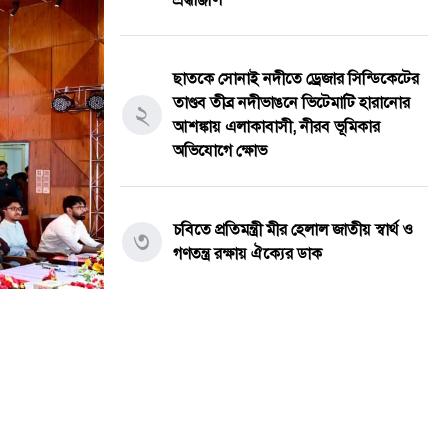
ছাতকে সোনাই নদীতে ড্রেজার সিন্ডিকেটের
তাণ্ডব ​তীব্র নদীভাঙনে ভিটেমাটি হারানোর
২
আশঙ্কায় এলাকাবাসী, নীরব ভূমিকার
অভিযোগে ক্ষোভ
চবিতে প্রতিমন্ত্রী মীর হেলাল জাতীয় স্বার্থ ও
৩
গণতন্ত্র রক্ষায় ঐক্যের ডাক
আজ আমার আদ্রিয়ান খান (আদনান) এর
৪
প্রথম শুভ জন্মদিন।
মদনে জুলাই গণঅভ্যুত্থান দিবস পালিত,
৫
গ্রামে সব মত ও পথ