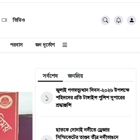
ভিডিও
পরবাস
জন দুর্ভোগ
সর্বশেষ
জনপ্রিয়
জুলাই গণঅভ্যুত্থান দিবস-২০২৬ উপলক্ষে
১
শহিদদের প্রতি টাঙ্গাইল পুলিশ সুপারের
শ্রদ্ধাঞ্জলি
ছাতকে সোনাই নদীতে ড্রেজার
সিন্ডিকেটের তাণ্ডব ​তীব্র নদীভাঙনে