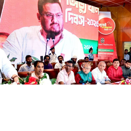
াতীয় স্বার্থ ও গণতন্ত্র রক্ষায় ঐক্যের ডাক
তিনিধি:- দেশের স্বাধীনতা, জাতীয় স্বার্থ এবং গণতন্ত্র পুনরুদ্ধারের সং