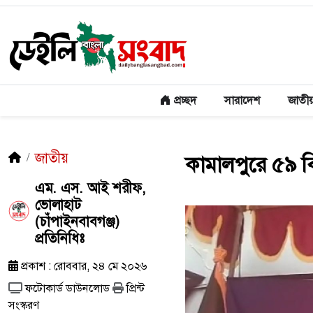
প্রচ্ছদ
সারাদেশ
জাতী
জাতীয়
কামালপুরে ৫৯ বিজ
এম. এস. আই শরীফ,
ভোলাহাট
(চাঁপাইনবাবগঞ্জ)
প্রতিনিধিঃ
প্রকাশ : রোববার, ২৪ মে ২০২৬
ফটোকার্ড ডাউনলোড
প্রিন্ট
সংস্করণ