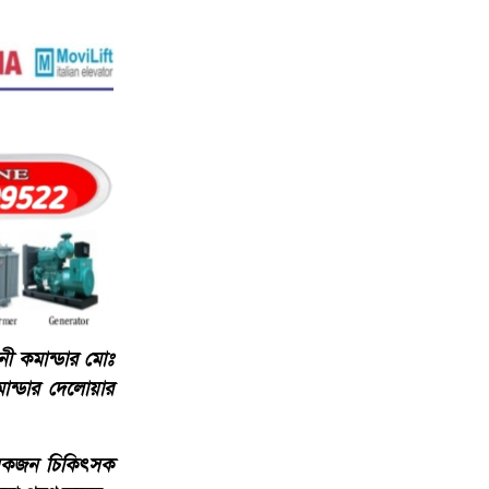
নী কমান্ডার মোঃ
ান্ডার দেলোয়ার
 কয়কজন চিকিৎসক