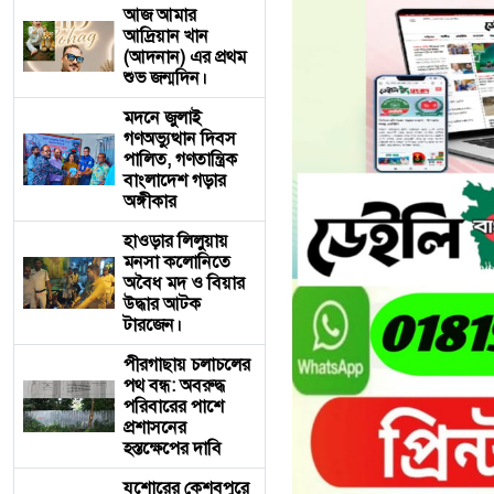
আজ আমার
আদ্রিয়ান খান
(আদনান) এর প্রথম
শুভ জন্মদিন।
মদনে জুলাই
গণঅভ্যুত্থান দিবস
পালিত, গণতান্ত্রিক
বাংলাদেশ গড়ার
অঙ্গীকার
হাওড়ার লিলুয়ায়
মনসা কলোনিতে
অবৈধ মদ ও বিয়ার
উদ্ধার আটক
টারজেন।
পীরগাছায় চলাচলের
পথ বন্ধ: অবরুদ্ধ
পরিবারের পাশে
প্রশাসনের
হস্তক্ষেপের দাবি
যশোরের কেশবপুরে