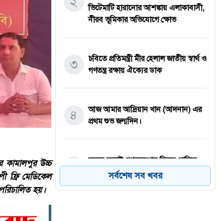
২
ভিটেমাটি হারানোর আশঙ্কায় এলাকাবাসী,
নীরব ভূমিকার অভিযোগে ক্ষোভ
চবিতে প্রতিমন্ত্রী মীর হেলাল জাতীয় স্বার্থ ও
৩
গণতন্ত্র রক্ষায় ঐক্যের ডাক
আজ আমার আদ্রিয়ান খান (আদনান) এর
৪
প্রথম শুভ জন্মদিন।
মদনে জুলাই গণঅভ্যুত্থান দিবস পালিত,
র কামালপুর উচ্চ
৫
গণতান্ত্রিক বাংলাদেশ গড়ার অঙ্গীকার
সর্বশেষ সব খবর
পী ফ্রি মেডিকেল
 পরিচালিত হয়।
হাওড়ার লিলুয়ায় মনসা কলোনিতে অবৈধ
৬