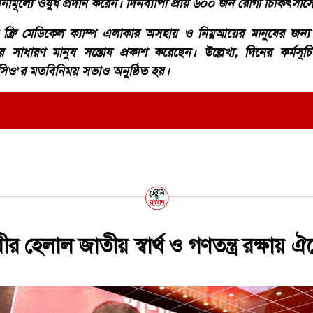
ামূল্যে ওষুধ প্রদান করেন। দিনব্যাপী প্রায় ৬০০ জন রোগী চিকিৎসাস
 ফ্রি মেডিকেল ক্যাম্প এলাকার অসহায় ও নিম্নআয়ের মানুষের জন্য
ে সাধারণ মানুষ সন্তোষ প্রকাশ করেছেন। উল্লেখ্য, দিনের কর্মসূ
িও’র মতবিনিময় সভাও অনুষ্ঠিত হয়।
 মীর হেলাল জাতীয় স্বার্থ ও গণতন্ত্র রক্ষায়