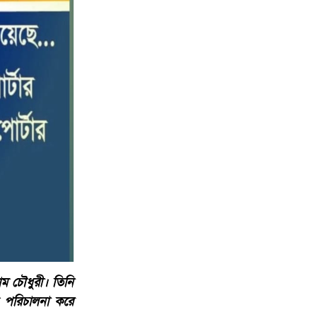
১০
সহযোগিতায় স্বেচ্ছায় রক্তদান কর্মসূচি
অনুষ্ঠিত
াম চৌধুরী। তিনি
রম পরিচালনা করে