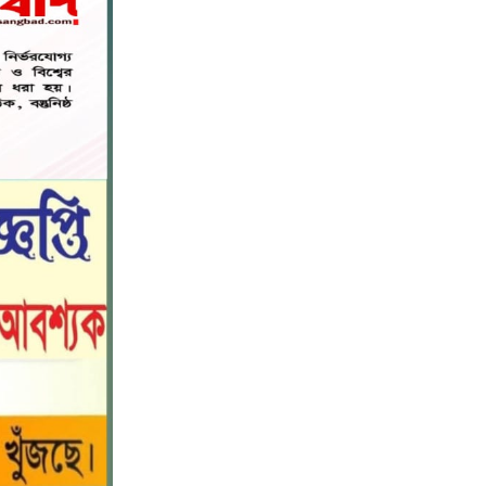
মদ ও বিয়ার উদ্ধার আটক টারজেন।
পীরগাছায় চলাচলের পথ বন্ধ: অবরুদ্ধ
৭
পরিবারের পাশে প্রশাসনের হস্তক্ষেপের
দাবি
যশোরের কেশবপুরে যথাযোগ্য মর্যাদায়
৮
পালিত হয়েছে ‘জুলাই গণঅভ্যুত্থান
দিবস-২০২৬’
বিশ্বনাথ মডেল প্রেসক্লাবে সাবেক
৯
কোষাধ্যক্ষ আহমেদ পারভেজকে সংবর্ধনা।
সিলেট স্বেচ্ছাসেবী প্ল্যাটফর্মের