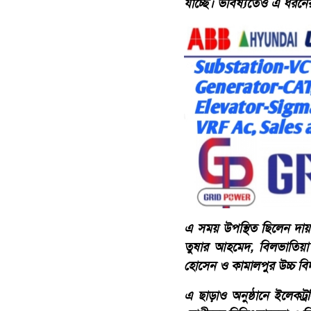
যাচ্ছে। ভবিষ্যতেও এ ধরনের
এ সময় উপস্থিত ছিলেন দায়
তুষার আহমেদ, বিলভাতিয়া 
হোসেন ও কামালপুর উচ্চ বিদ্
এ ছাড়াও অনুষ্ঠানে ইলেকট্