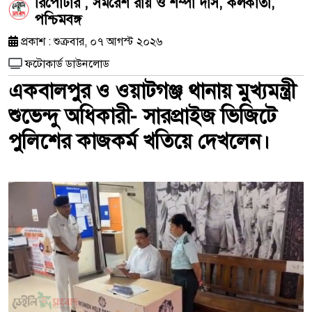
রিপোর্টার , সমরেশ রায় ও শম্পা দাস, কলকাতা,
পশ্চিমবঙ্গ
প্রকাশ : শুক্রবার, ০৭ আগস্ট ২০২৬
ফটোকার্ড ডাউনলোড
একবালপুর ও ওয়াটগঞ্জ থানায় মুখ্যমন্ত্রী
শুভেন্দু অধিকারী- সারপ্রাইজ ভিজিটে
পুলিশের কাজকর্ম খতিয়ে দেখলেন।