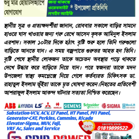
স্থানীয় সূত্র ও প্রত্যক্ষদর্শীরা জানান, রোববার সকালে বাড়ির সামনে
হাওরে ঘাস খাওয়ার জন্য গরু রেখে আসেন কৃষক আমিনুল ইসলাম
এরশাদ। সকাল ১০টার দিকে হঠাৎ বৃষ্টি শুরু হলে তিনি গরুগুলো
বাড়িতে আনতে যান। এ সময় বজ্রপাতে গুরুতর আহত হন তিনি।
বৃষ্টি শেষে স্থানীয় লোকজন তাকে অচেতন অবস্থায় পড়ে থাকতে
দেখে উদ্ধার করে বাড়িতে নিয়ে যান। পরে স্বজনরা তাকে মদন
উপজেলা স্বাস্থ্য কমপ্লেক্সে নিয়ে গেলে কর্তব্যরত চিকিৎসক ডা.
রাহাতুল ইসলাম ভূঁইয়া তাকে মৃত ঘোষণা করেন।নিহতের প্রতিবেশী
আশরাফুল ইসলাম আকন্দ ঘটনার সত্যতা নিশ্চিত করেছেন।