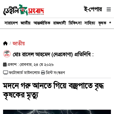
ই-পেপার
সারাদেশ
জাতীয়
আন্তর্জাতিক
রাজধানী
চিকিৎসা
সাহিত্য
কৃষক
পর
জাতীয়
মোঃ রাসেল আহমেদ (নেত্রকোণা) প্রতিনিধি :
প্রকাশ : রোববার, ২৪ মে ২০২৬
ফটোকার্ড ডাউনলোড
প্রিন্ট সংস্করণ
মদনে গরু আনতে গিয়ে বজ্রপাতে বৃদ্ধ
কৃষকের মৃত্যু