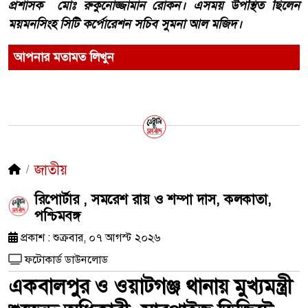
প্রশাসক মোঃ রুকুনোজ্জামান রোকন। এসময় উপস্থিত ছিলেন
ময়মনসিংহ সিটি কর্পোরেশন সচিব সুমনা আল মজিদ।
আপনার মতামত লিখুন
জাতীয়
রিপোর্টার , সমরেশ রায় ও শম্পা দাস, কলকাতা,
পশ্চিমবঙ্গ
প্রকাশ : শুক্রবার, ০৭ আগস্ট ২০২৬
ফটোকার্ড ডাউনলোড
একবালপুর ও ওয়াটগঞ্জ থানায় মুখ্যমন্ত্রী