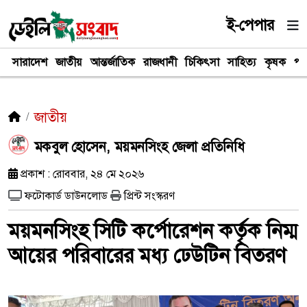
ই-পেপার
সারাদেশ
জাতীয়
আন্তর্জাতিক
রাজধানী
চিকিৎসা
সাহিত্য
কৃষক
পর
জাতীয়
মকবুল হোসেন, ময়মনসিংহ জেলা প্রতিনিধি
প্রকাশ : রোববার, ২৪ মে ২০২৬
ফটোকার্ড ডাউনলোড
প্রিন্ট সংস্করণ
ময়মনসিংহ সিটি কর্পোরেশন কর্তৃক নিম্ম
আয়ের পরিবারের মধ্য ঢেউটিন বিতরণ