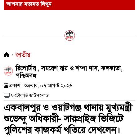
আপনার মতামত লিখুন
জাতীয়
রিপোর্টার , সমরেশ রায় ও শম্পা দাস, কলকাতা,
পশ্চিমবঙ্গ
প্রকাশ : শুক্রবার, ০৭ আগস্ট ২০২৬
ফটোকার্ড ডাউনলোড
একবালপুর ও ওয়াটগঞ্জ থানায় মুখ্যমন্ত্রী
শুভেন্দু অধিকারী- সারপ্রাইজ ভিজিটে
পুলিশের কাজকর্ম খতিয়ে দেখলেন।