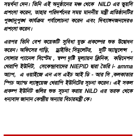
সম্বর্ধনা দেন। তিনি এই অনুষ্ঠানের মঞ্চ থেকে NILD এর ভুয়সি
প্রশংসা করেন, তাহার পরিদর্শনের সময় মাননীয় মন্ত্রী প্রতিষ্ঠানটির
পুঙ্খানুপুঙ্খ কার্যক্রম পর্যালোচনা করেন এবং দিব্যাঙ্গনজনদেরও
প্রশংসা করেন।
এরপর তিনি বেশ কয়েকটি সুবিধা যুক্ত প্রকল্পের শুভ উদ্বোধন
করেন। অফিসের গাড়ি, ড্রাইভিং সিমুলেটর, দুটি অ্যাম্বুলেন্স ,
সোলার প্যানেল সিস্টেম , স্বল্প দৃষ্টি মূল্যায়ন ক্লিনিক, কম্বিনেশন
থেরাপি ইউনিট, সেকেন্দ্রাবাদের NIEPID দ্বারা তৈরি i- amma
আ্যপ, এ ওয়াইজে এন এস এইচ আই ডি - আর সি ,কলকাতার
স্পিচ অ্যান্ড ল্যাঙ্গুয়েজ থেরাপি ইউনিটের সূচনা করেন। এই সকল
প্রকল্প ইউনিট গুলির শুভ সূচনা করায় NILD এর তরফ থেকে
ধন্যবাদ জানান কেন্দ্রীয় অন্যায় বিচারমন্ত্রী কে।