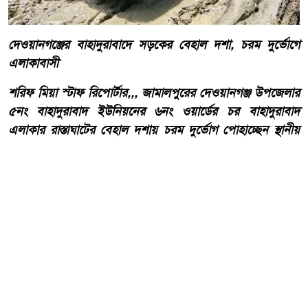
দেওয়ানগঞ্জের বাহাদুরাবাদে সড়কের বেহাল দশা, চরম দুর্ভোগে
এলাকাবাসী
শরিফ মিয়া স্টাফ রিপোর্টার,,, জামালপুরের দেওয়ানগঞ্জ উপজেলার
৫নং বাহাদুরাবাদ ইউনিয়নের ৬নং ওয়ার্ডের চর বাহাদুরাবাদ
এলাকার রাস্তাঘাটের বেহাল দশায় চরম দুর্ভোগ পোহাচ্ছেন স্থানীয়
বাসিন্দারা। দীর্ঘদিন ধরে রাস্তাটির সংস্কার ও উন্নয়ন না হওয়ায়
চলাচলের অনুপযোগী হয়ে পড়েছে বলে অভিযোগ এলাকাবাসীর।
আরো পড়ুন
কোরআন ও হাদিসের আলোকে
পবিত্র ঈদে মিলাদুন্নবী (সাঃ) হাফিজ
মাছুম আহমদ দুধরচকী।