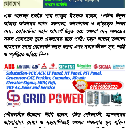
​এক শুভেচ্ছা বার্তায় শাহ তাজুল ইসলাম বলেন, ‘পবিত্র ঈদুল
আজহা আমাদের ত্যাগ, মানবতা, ভালোবাসা ও ভ্রাতৃত্বের শিক্ষা
দেয়। কোরবানির মহান আদর্শে উদ্বুদ্ধ হয়ে আমরা যেন সমাজের
সকল ভেদাভেদ ভুলে একতাবদ্ধ হতে পারি। মহান আল্লাহ তাআলা
আমাদের সবার কোরবানি কবুল করুন এবং সবার জীবন সুখ, শান্তি
ও সমৃদ্ধিতে ভরিয়ে দিন।’
পৌরবাসীর উদ্দেশ্যে তিনি বলেন, ‘প্রিয় পৌরবাসী, আপনাদের
ভালোবাসা, দোয়া ও সহযোগিতাই আমার পথচলার মূল শক্তি।