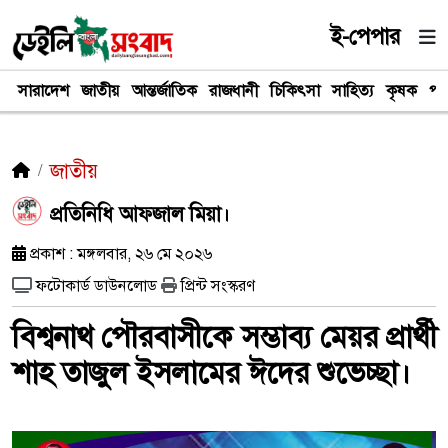
ই-পেপার
সারাদেশ
জাতীয়
আন্তর্জাতিক
রাজধানী
চিকিৎসা
সাহিত্য
কৃষক
পর
জাতীয়
প্রতিনিধি আফজাল মিয়া।
প্রকাশ : মঙ্গলবার, ২৬ মে ২০২৬
ফটোকার্ড ডাউনলোড
প্রিন্ট সংস্করণ
বিশ্বনাথ পৌরবাসীকে সম্ভাব্য মেয়র প্রার্থী
শাহ তাজুল ইসলামের ঈদের শুভেচ্ছা।