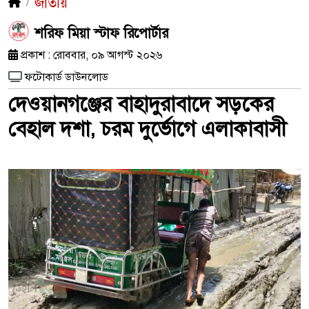
জাতীয়
শরিফ মিয়া স্টাফ রিপোর্টার
প্রকাশ : রোববার, ০৯ আগস্ট ২০২৬
ফটোকার্ড ডাউনলোড
দেওয়ানগঞ্জের বাহাদুরাবাদে সড়কের
বেহাল দশা, চরম দুর্ভোগে এলাকাবাসী