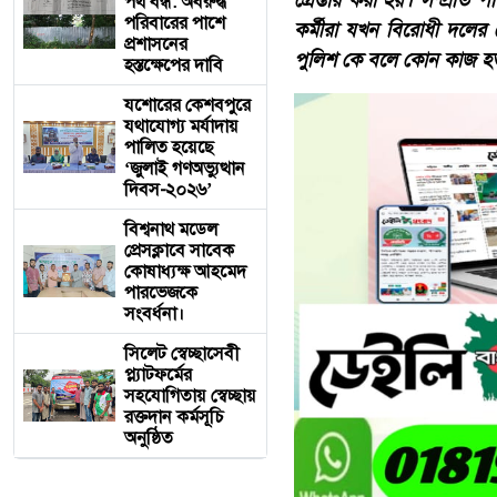
গ্রেপ্তার করা হয়। সম্প্র
পথ বন্ধ: অবরুদ্ধ
পরিবারের পাশে
কর্মীরা যখন বিরোধী দলের
প্রশাসনের
পুলিশ কে বলে কোন কাজ 
হস্তক্ষেপের দাবি
যশোরের কেশবপুরে
যথাযোগ্য মর্যাদায়
পালিত হয়েছে
‘জুলাই গণঅভ্যুত্থান
দিবস-২০২৬’
বিশ্বনাথ মডেল
প্রেসক্লাবে সাবেক
কোষাধ্যক্ষ আহমেদ
পারভেজকে
সংবর্ধনা।
সিলেট স্বেচ্ছাসেবী
প্ল্যাটফর্মের
সহযোগিতায় স্বেচ্ছায়
রক্তদান কর্মসূচি
অনুষ্ঠিত