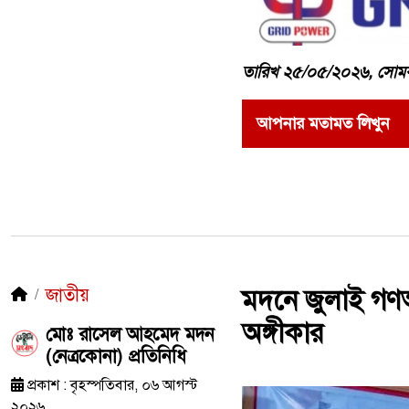
তারিখ ২৫/০৫/২০২৬, সোম
আপনার মতামত লিখুন
জাতীয়
মদনে জুলাই গণঅভ
অঙ্গীকার
মোঃ রাসেল আহমেদ মদন
(নেত্রকোনা) প্রতিনিধি
প্রকাশ : বৃহস্পতিবার, ০৬ আগস্ট
২০২৬