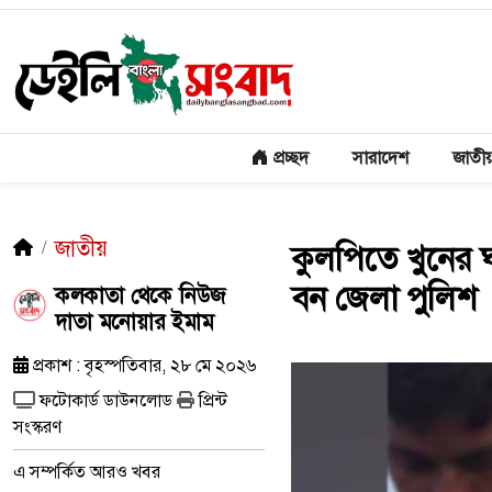
প্রচ্ছদ
সারাদেশ
জাতী
জাতীয়
কুলপিতে খুনের ঘট
বন জেলা পুলিশ
কলকাতা থেকে নিউজ
দাতা মনোয়ার ইমাম
প্রকাশ : বৃহস্পতিবার, ২৮ মে ২০২৬
ফটোকার্ড ডাউনলোড
প্রিন্ট
সংস্করণ
এ সম্পর্কিত আরও খবর