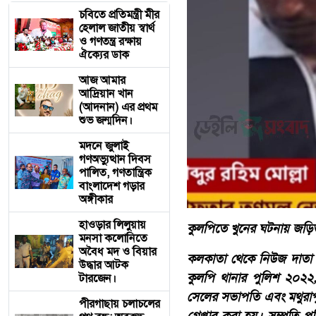
চবিতে প্রতিমন্ত্রী মীর
হেলাল জাতীয় স্বার্থ
ও গণতন্ত্র রক্ষায়
ঐক্যের ডাক
আজ আমার
আদ্রিয়ান খান
(আদনান) এর প্রথম
শুভ জন্মদিন।
মদনে জুলাই
গণঅভ্যুত্থান দিবস
পালিত, গণতান্ত্রিক
বাংলাদেশ গড়ার
অঙ্গীকার
হাওড়ার লিলুয়ায়
কুলপিতে খুনের ঘটনায় জড়িত
মনসা কলোনিতে
অবৈধ মদ ও বিয়ার
কলকাতা থেকে নিউজ দাতা ম
উদ্ধার আটক
কুলপি থানার পুলিশ ২০২২, 
টারজেন।
সেলের সভাপতি এবং মথুরাপু
পীরগাছায় চলাচলের