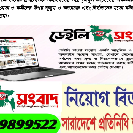
তি পশ্চিম বাংলার রাজনৈতিক পালাবদলের পরে তৃনমূল কংগ্রেসের একসময
 নেতা ও কর্মীদের উপর জুলুম ও অত্যাচার এবং নির্যাতনের মতো ঘ
হতনা।