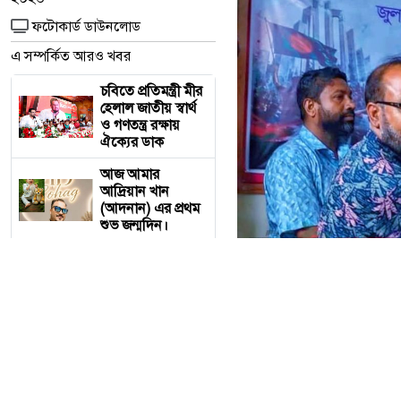
ফটোকার্ড ডাউনলোড
এ সম্পর্কিত আরও খবর
চবিতে প্রতিমন্ত্রী মীর
হেলাল জাতীয় স্বার্থ
ও গণতন্ত্র রক্ষায়
ঐক্যের ডাক
আজ আমার
আদ্রিয়ান খান
(আদনান) এর প্রথম
শুভ জন্মদিন।
মদনে জুলাই
গণঅভ্যুত্থান দিবস
পালিত, গণতান্ত্রিক
বাংলাদেশ গড়ার
অঙ্গীকার
হাওড়ার লিলুয়ায়
মদনে জুলাই গণঅভ্যুত্থান দিব
মনসা কলোনিতে
অবৈধ মদ ও বিয়ার