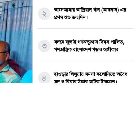
আজ আমার আদ্রিয়ান খান (আদনান) এর
২
প্রথম শুভ জন্মদিন।
মদনে জুলাই গণঅভ্যুত্থান দিবস পালিত,
৩
গণতান্ত্রিক বাংলাদেশ গড়ার অঙ্গীকার
হাওড়ার লিলুয়ায় মনসা কলোনিতে অবৈধ
৪
মদ ও বিয়ার উদ্ধার আটক টারজেন।
পীরগাছায় চলাচলের পথ বন্ধ: অবরুদ্ধ
৫
পরিবারের পাশে প্রশাসনের হস্তক্ষেপের দাবি
সর্বশেষ সব খবর
যশোরের কেশবপুরে যথাযোগ্য মর্যাদায়