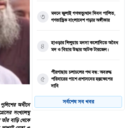
মদনে জুলাই গণঅভ্যুত্থান দিবস পালিত,
৩
গণতান্ত্রিক বাংলাদেশ গড়ার অঙ্গীকার
হাওড়ার লিলুয়ায় মনসা কলোনিতে অবৈধ
৪
মদ ও বিয়ার উদ্ধার আটক টারজেন।
পীরগাছায় চলাচলের পথ বন্ধ: অবরুদ্ধ
৫
পরিবারের পাশে প্রশাসনের হস্তক্ষেপের
দাবি
সর্বশেষ সব খবর
 পুলিশের অধীনে
যশোরের কেশবপুরে যথাযোগ্য মর্যাদায়
রেসের সংখ্যালঘু
৬
পালিত হয়েছে ‘জুলাই গণঅভ্যুত্থান
তাঁর বাড়ি থেকে
দিবস-২০২৬’