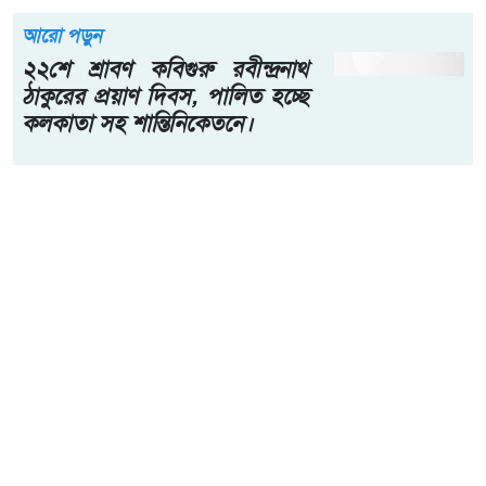
আরো পড়ুন
২২শে শ্রাবণ কবিগুরু রবীন্দ্রনাথ
ঠাকুরের প্রয়াণ দিবস, পালিত হচ্ছে
কলকাতা সহ শান্তিনিকেতনে।
শনিবার (৮ আগস্ট) কুমিল্লায় সাংবাদিক নির্যাতন প্রতিরোধ কমিটির
নবগঠিত কুমিল্লা জেলা কমিটির পরিচিতি ও আলোচনা সভায় প্রধান
বক্তার বক্তব্যে তিনি এসব কথা বলেন।
আহমেদ আবু জাফর বলেন, “সাংবাদিকদের কাছে ভালো সংবাদ
চাইবেন, অথচ তাদের নিরাপত্তা ও সুরক্ষা দেবেন না—এটা
কোনোভাবেই গ্রহণযোগ্য নয়। সাংবাদিকদের জন্য কোনো সরকারই
কার্যকরভাবে কিছু করেনি। জাতির বিবেক হিসেবে পরিচিত