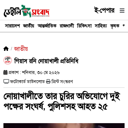
ই-পেপার
সারাদেশ
জাতীয়
আন্তর্জাতিক
রাজধানী
চিকিৎসা
সাহিত্য
কৃষক
পর
জাতীয়
গিয়াস রনি নোয়াখালী প্রতিনিধি
প্রকাশ : শনিবার, ৩০ মে ২০২৬
ফটোকার্ড ডাউনলোড
প্রিন্ট সংস্করণ
নোয়াখালীতে তার চুরির অভিযোগে দুই
পক্ষের সংঘর্ষ, পুলিশসহ আহত ২৫