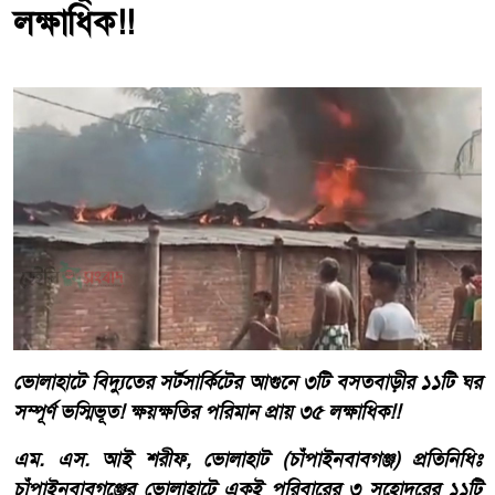
লক্ষাধিক!!
ভোলাহাটে বিদ্যুতের সর্টসার্কিটের আগুনে ৩টি বসতবাড়ীর ১১টি ঘর
সম্পূর্ণ ভস্মিভূত! ক্ষয়ক্ষতির পরিমান প্রায় ৩৫ লক্ষাধিক!!
এম. এস. আই শরীফ, ভোলাহাট (চাঁপাইনবাবগঞ্জ) প্রতিনিধিঃ
চাঁপাইনবাবগঞ্জের ভোলাহাটে একই পরিবারের ৩ সহোদরের ১১টি