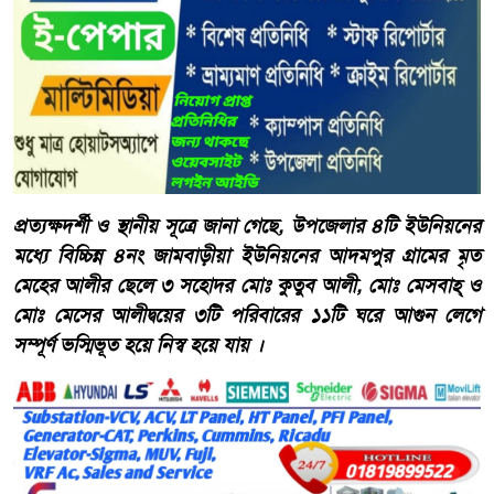
প্রত্যক্ষদর্শী ও স্থানীয় সূত্রে জানা গেছে, উপজেলার ৪টি ইউনিয়নের
মধ্যে বিচ্চিন্ন ৪নং জামবাড়ীয়া ইউনিয়নের আদমপুর গ্রামের মৃত
মেহের আলীর ছেলে ৩ সহোদর মোঃ কুতুব আলী, মোঃ মেসবাহ্ ও
মোঃ মেসের আলীদ্বয়ের ৩টি পরিবারের ১১টি ঘরে আগুন লেগে
সম্পূর্ণ ভস্মিভূত হয়ে নিস্ব হয়ে যায় ।