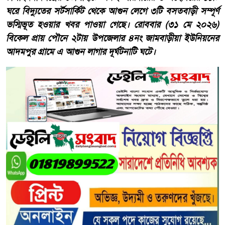
ঘরে বিদ্যুতের সর্টসার্কিট থেকে আগুন লেগে ৩টি বসতবাড়ী সম্পূর্ণ
ভস্মিভূত হওয়ার খবর পাওয়া গেছে। রোববার (৩১ মে ২০২৬)
বিকেল প্রায় পৌনে ২টায় উপজেলার ৪নং জামবাড়ীয়া ইউনিয়নের
আদমপুর গ্রামে এ আগুন লাগার দূর্ঘটনাটি ঘটে।