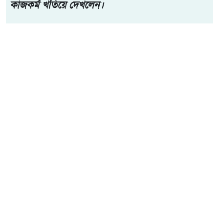
বিরুদ্ধে মোবাইল কোর্ট পরিচালনা করেছে উপজেলা প্রশাসন ও
উপজেলা মৎস্য দপ্তর। অভিযানে বিভিন্ন স্থান থেকে প্রায় ৫০ হাজার
টাকা মূল্যের নিষিদ্ধ কারেন্ট জাল জব্দ করা হয়েছে।
আরো পড়ুন
একবালপুর ও ওয়াটগঞ্জ থানায়
মুখ্যমন্ত্রী শুভেন্দু অধিকারী-
সারপ্রাইজ ভিজিটে পুলিশের
কাজকর্ম খতিয়ে দেখলেন।