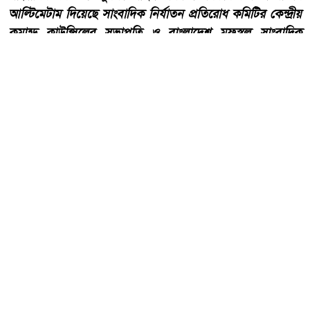
আল্টিমেটাম দিয়েছে সাংবাদিক নির্যাতন প্রতিরোধ কমিটির কেন্দ্রীয়
কমান্ড কাউন্সিলের সভাপতি ও বাংলাদেশ মফস্বল সাংবাদিক
ফোরামের ট্রাস্টি বোর্ডের চেয়ারম্যান আহমেদ আবু জাফর। আগামী
নভেম্বরের মধ্যে সাংবাদিক সুরক্ষা আইন প্রণয়ন করা না হলে
আন্দোলনের মাধ্যমে সরকারকে আইন প্রণয়নে বাধ্য করার হুঁশিয়ারি
দিয়েছেন তিনি।
আরো পড়ুন
২২শে শ্রাবণ কবিগুরু রবীন্দ্রনাথ
ঠাকুরের প্রয়াণ দিবস, পালিত হচ্ছে
কলকাতা সহ শান্তিনিকেতনে।