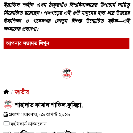
ইস্রাফিল শাহীন এখন ঠাকূরগাঁও বিশ্ববিদ্যালয়ের উপাচার্য দায়িত্ব
নিয়োজিত রয়েছেন। পঞ্চগড়ের এই গুণী মানুষের হাত ধরে উত্তরের
উচ্চশিক্ষা ও গবেষণার নোতুন দিগন্ত উন্মোচিত হউক—এই
আমাদের প্রত্যাশা।
আপনার মতামত লিখুন
জাতীয়
শাহাদাত কামাল শাকিল.কুমিল্লা,
প্রকাশ : রোববার, ০৯ আগস্ট ২০২৬
ফটোকার্ড ডাউনলোড