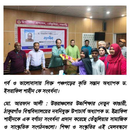
গর্ব ও ভালোবাসায় সিক্ত পঞ্চগড়ের কৃতি সন্তান অধ্যাপক ড.
ইসরাফিল শাহীন কে সংবর্ধনা।
মো. আরফান আলী : উত্তরাঞ্চলের উচ্চশিক্ষার নেতুন কাণ্ডারী,
ঠাকূরগাঁও বিশ্ববিদ্যালয়ের নবনিযুক্ত উপাচার্য অধ্যাপক ড. ইস্রাফিল
শাহীনকে এক বর্ণাঢ্য সংবর্ধনা প্রদান করেছে তেঁতুলিয়ার সামাজিক
ও সাংস্কৃতিক সংগঠনগুলো। শিক্ষা ও সংস্কৃতির এই মেলবন্ধনে