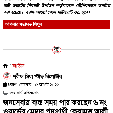
মাটি ভরাটের বিষয়টি উর্ধ্বতন কর্তৃপক্ষকে মৌখিকভাবে অবহিত
করা হয়েছে। বরাদ্দ পাওয়া গেলে মাটিভরাট করা হবে।
আপনার মতামত লিখুন
জাতীয়
শরীফ মিয়া স্টাফ রিপোর্টার
প্রকাশ : রোববার, ০৯ আগস্ট ২০২৬
ফটোকার্ড ডাউনলোড
জনসেবায় ব্যস্ত সময় পার করছেন ৬ নং
ওয়ার্ডের মেম্বার পদপ্রার্থী কেরামত আলী