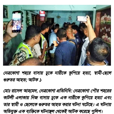
নেত্রকোণা শহরে বাসায় ঢুকে নারীকে কুপিয়ে হত্যা, স্বামী-ছেলে
গুরুতর আহত; আটক ১
মোঃ রাসেল আহমেদ, নেত্রকোণা প্রতিনিধি: নেত্রকোণা পৌর শহরের
কাটলী এলাকায় নিজ বাসায় ঢুকে এক নারীকে কুপিয়ে হত্যা এবং
তার স্বামী ও ছেলেকে গুরুতর আহত করার ঘটনা ঘটেছে। এ ঘটনায়
অভিযুক্ত এক ব্যক্তিকে ঘটনাস্থল থেকেই আটক করেছে পুলিশ।