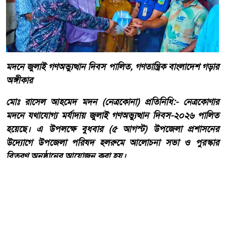
মদনে জুলাই গণঅভ্যুত্থান দিবস পালিত, গণতান্ত্রিক বাংলাদেশ গড়ার
অঙ্গীকার
মোঃ রাসেল আহমেদ মদন (নেত্রকোনা) প্রতিনিধি:- নেত্রকোণার
মদনে যথাযোগ্য মর্যাদায় জুলাই গণঅভ্যুত্থান দিবস-২০২৬ পালিত
হয়েছে। এ উপলক্ষে বুধবার (৫ আগস্ট) উপজেলা প্রশাসনের
উদ্যোগে উপজেলা পরিষদ হলরুমে আলোচনা সভা ও পুরস্কার
বিতরণ অনুষ্ঠানের আয়োজন করা হয়।
আরো পড়ুন
হাওড়ার লিলুয়ায় মনসা কলোনিতে
অবৈধ মদ ও বিয়ার উদ্ধার আটক
টারজেন।