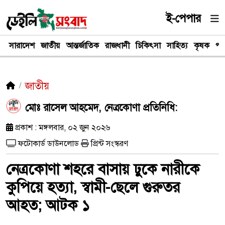
ই-পেপার
সারাদেশ
জাতীয়
আন্তর্জাতিক
রাজধানী
চিকিৎসা
সাহিত্য
কৃষক
পর
জাতীয়
মোঃ রাসেল আহমেদ, নেত্রকোণা প্রতিনিধি:
প্রকাশ : মঙ্গলবার, ০২ জুন ২০২৬
ফটোকার্ড ডাউনলোড
প্রিন্ট সংস্করণ
নেত্রকোণা শহরে বাসায় ঢুকে নারীকে
কুপিয়ে হত্যা, স্বামী-ছেলে গুরুতর
আহত; আটক ১