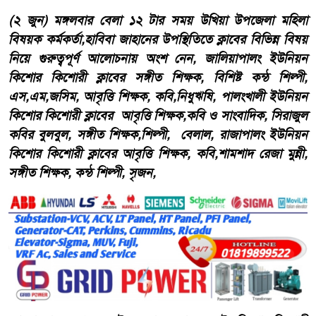
(২ জুন) মঙ্গলবার বেলা ১২ টার সময় উখিয়া উপজেলা মহিলা
বিষয়ক কর্মকর্তা,হাবিবা জাহানের উপস্থিতিতে ক্লাবের বিভিন্ন বিষয়
নিয়ে গুরুত্বপূর্ণ আলোচনায় অংশ নেন, জালিয়াপালং ইউনিয়ন
কিশোর কিশোরী ক্লাবের সঙ্গীত শিক্ষক, বিশিষ্ট কন্ঠ শিল্পী,
এস,এম,জসিম, আবৃত্তি শিক্ষক, কবি,নিধুঋষি, পালংখালী ইউনিয়ন
কিশোর কিশোরী ক্লাবের আবৃত্তি শিক্ষক,কবি ও সাংবাদিক, সিরাজুল
কবির বুলবুল, সঙ্গীত শিক্ষক,শিল্পী, বেলাল, রাজাপালং ইউনিয়ন
কিশোর কিশোরী ক্লাবের আবৃত্তি শিক্ষক, কবি,শামশাদ রেজা মুন্নী,
সঙ্গীত শিক্ষক, কন্ঠ শিল্পী, সৃজন,