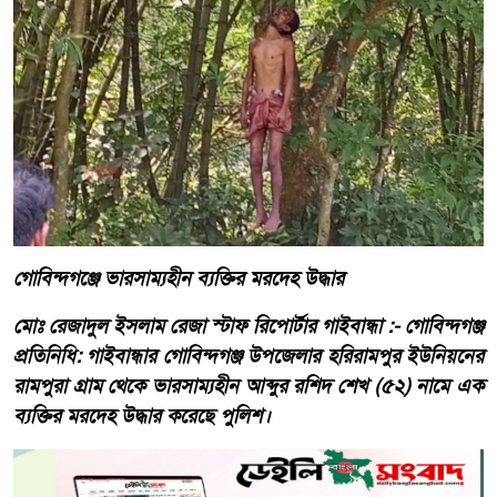
গোবিন্দগঞ্জে ভারসাম্যহীন ব্যক্তির মরদেহ উদ্ধার
মোঃ রেজাদুল ইসলাম রেজা স্টাফ রিপোর্টার গাইবান্ধা :- গোবিন্দগঞ্জ
প্রতিনিধি: গাইবান্ধার গোবিন্দগঞ্জ উপজেলার হরিরামপুর ইউনিয়নের
রামপুরা গ্রাম থেকে ভারসাম্যহীন আব্দুর রশিদ শেখ (৫২) নামে এক
ব্যক্তির মরদেহ উদ্ধার করেছে পুলিশ।