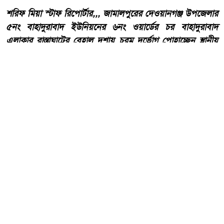
শরিফ মিয়া স্টাফ রিপোর্টার,,, জামালপুরের দেওয়ানগঞ্জ উপজেলার
৫নং বাহাদুরাবাদ ইউনিয়নের ৬নং ওয়ার্ডের চর বাহাদুরাবাদ
এলাকার রাস্তাঘাটের বেহাল দশায় চরম দুর্ভোগ পোহাচ্ছেন স্থানীয়
বাসিন্দারা। দীর্ঘদিন ধরে রাস্তাটির সংস্কার ও উন্নয়ন না হওয়ায়
চলাচলের অনুপযোগী হয়ে পড়েছে বলে অভিযোগ এলাকাবাসীর।
আরো পড়ুন
কোরআন ও হাদিসের আলোকে
পবিত্র ঈদে মিলাদুন্নবী (সাঃ) হাফিজ
মাছুম আহমদ দুধরচকী।