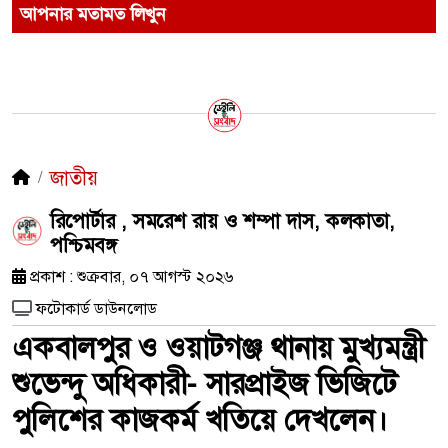
আপনার মতামত লিখুন
জাতীয়
রিপোর্টার , সমরেশ রায় ও শম্পা দাস, কলকাতা,
পশ্চিমবঙ্গ
প্রকাশ : শুক্রবার, ০৭ আগস্ট ২০২৬
ফটোকার্ড ডাউনলোড
একবালপুর ও ওয়াটগঞ্জ থানায় মুখ্যমন্ত্রী
শুভেন্দু অধিকারী- সারপ্রাইজ ভিজিটে
পুলিশের কাজকর্ম খতিয়ে দেখলেন।