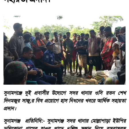
সুনামগঞ্জে দুই প্রবাসীর উদ্যেগে সদর থানার ‎ওসি রতন শেখ
দিনমজুর সাজু,র বিষ প্রয়োগে হাস নিধনের খবরে আর্থিক সহায়তা
প্রদান।
‎সুনামগঞ্জ প্রতিনিধি:- ‎সুনামগঞ্জ সদর থানার মোল্লাপাড়া ইউপির
ডুপিকোনা গ্রামের হাওর পাড়ে ৪শিশু সন্তান নিয়ে বসবাসরত