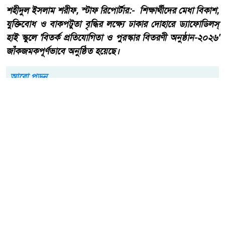
শহীদুল ইসলাম শরীফ, স্টাফ রিপোর্টার:- শিক্ষার্থীদের মেধা বিকাশ,
যুক্তিবোধ ও বাকপটুতা বৃদ্ধির লক্ষ্যে ঢাকার দোহারে ড্যাফোডিলস্
হাই স্কুলে 'বিতর্ক প্রতিযোগিতা ও পুরস্কার বিতরণী অনুষ্ঠান-২০২৬'
জাঁকজমকপূর্ণভাবে অনুষ্ঠিত হয়েছে।
আরো পড়ুন
জমি নিয়ে পুরোনো বিরোধে
কটিয়াদীতে প্রবাসফেরত যুবককে
কুপিয়ে হত্যা, নারীসহ গ্রেপ্তার- ৩