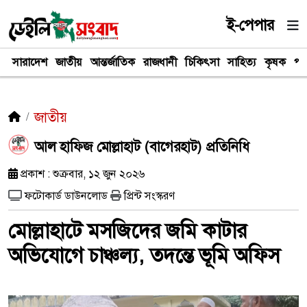
ই-পেপার
সারাদেশ
জাতীয়
আন্তর্জাতিক
রাজধানী
চিকিৎসা
সাহিত্য
কৃষক
পর
জাতীয়
আল হাফিজ মোল্লাহাট (বাগেরহাট) প্রতিনিধি
প্রকাশ : শুক্রবার, ১২ জুন ২০২৬
ফটোকার্ড ডাউনলোড
প্রিন্ট সংস্করণ
মোল্লাহাটে মসজিদের জমি কাটার
অভিযোগে চাঞ্চল্য, তদন্তে ভূমি অফিস