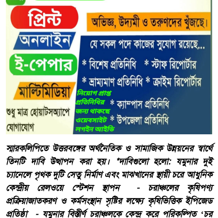
স্মারকলিপিতে উত্তরবঙ্গের অর্থনৈতিক ও সামাজিক উন্নয়নের স্বার্থে
তিনটি দাবি উত্থাপন করা হয়। *দাবিগুলো হলো: যমুনার দুই
চ্যানেলে পৃথক দুটি সেতু নির্মাণ এবং মাঝখানের স্থায়ী চরে আধুনিক
কেন্দ্রীয় রেলওয়ে স্টেশন স্থাপন - চরাঞ্চলের কৃষিপণ্য
প্রক্রিয়াজাতকরণ ও কর্মসংস্থান সৃষ্টির লক্ষ্যে কৃষিভিত্তিক ইপিজেড
প্রতিষ্ঠা - যমুনার বিস্তীর্ণ চরাঞ্চলকে কেন্দ্র করে পরিকল্পিত ‘চর