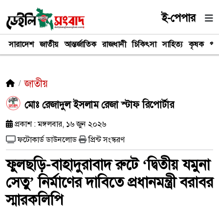
ই-পেপার
সারাদেশ
জাতীয়
আন্তর্জাতিক
রাজধানী
চিকিৎসা
সাহিত্য
কৃষক
পর
জাতীয়
মোঃ রেজাদুল ইসলাম রেজা স্টাফ রিপোর্টার
প্রকাশ : মঙ্গলবার, ১৬ জুন ২০২৬
ফটোকার্ড ডাউনলোড
প্রিন্ট সংস্করণ
ফুলছড়ি-বাহাদুরাবাদ রুটে ‘দ্বিতীয় যমুনা
সেতু’ নির্মাণের দাবিতে প্রধানমন্ত্রী বরাবর
স্মারকলিপি