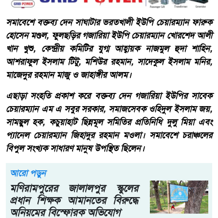
সমাবেশে বক্তব্য দেন সাঘাটার ভরতখালী ইউপি চেয়ারম্যান ফারুক
হোসেন মণ্ডল, ফুলছড়ির গজারিয়া ইউপি চেয়ারম্যান খোরশেদ আলী
খান খুশু, কেন্দ্রীয় কমিটির যুগ্ম আহ্বায়ক নাজমুল হুদা শাহিন,
আশরাফুল ইসলাম টিটু, মশিউর রহমান, সাদেকুল ইসলাম মনির,
মাজেদুর রহমান মাজু ও জাহাঙ্গীর আলম।
এছাড়া সংহতি প্রকাশ করে বক্তব্য দেন গজারিয়া ইউপির সাবেক
চেয়ারম্যান এম এ সবুর সরকার, সমাজসেবক ওহিদুল ইসলাম জয়,
সামছুল হক, কচুয়াহাট ছিন্নমূল সমিতির প্রতিনিধি দুলু মিয়া এবং
প্যানেল চেয়ারম্যান জিহাদুর রহমান মওলা। সমাবেশে চরাঞ্চলের
বিপুল সংখ্যক সাধারণ মানুষ উপস্থিত ছিলেন।
আরো পড়ুন
মণিরামপুরের জালালপুর স্কুলের
প্রধান শিক্ষক আমানতের বিরুদ্ধে
অনিয়মের বিস্ফোরক অভিযোগ