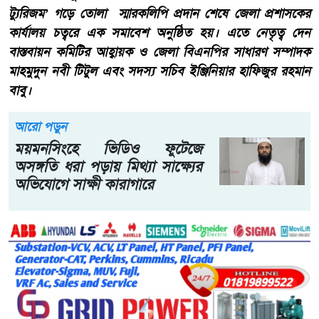
ট্যুরিজম’ গড়ে তোলা স্মারকলিপি প্রদান শেষে জেলা প্রশাসকের
কার্যালয় চত্বরে এক সমাবেশ অনুষ্ঠিত হয়। এতে নেতৃত্ব দেন
বাস্তবায়ন কমিটির আহ্বায়ক ও জেলা বিএনপির সাধারণ সম্পাদক
মাহমুদুন নবী টিটুল এবং সদস্য সচিব ইঞ্জিনিয়ার হাফিজুর রহমান
বাবু।
আরো পড়ুন
ময়মনসিংহে ভিডিও ফুটেজে
অসঙ্গতি ধরা পড়ায় মিথ্যা সাক্ষ্যের
অভিযোগে সাক্ষী কারাগারে