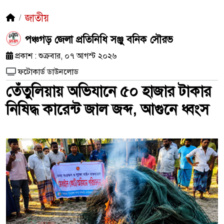
জাতীয়
পঞ্চগড় জেলা প্রতিনিধি সঞ্জু বনিক সৌরভ
প্রকাশ : শুক্রবার, ০৭ আগস্ট ২০২৬
ফটোকার্ড ডাউনলোড
তেঁতুলিয়ায় অভিযানে ৫০ হাজার টাকার
নিষিদ্ধ কারেন্ট জাল জব্দ, আগুনে ধ্বংস