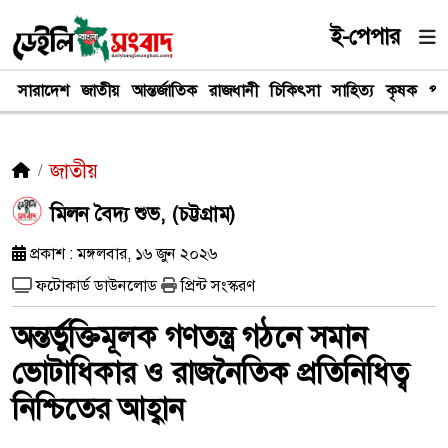
ই-পেপার
সারাদেশ
জাতীয়
আন্তর্জাতিক
রাজধানী
চিকিৎসা
সাহিত্য
কৃষক
পর
জাতীয়
মিলন বৈদ্য শুভ, (চট্টগ্রাম)
প্রকাশ : মঙ্গলবার, ১৬ জুন ২০২৬
ফটোকার্ড ডাউনলোড
প্রিন্ট সংস্করণ
অন্তর্ভুক্তিমূলক গণতন্ত্র গঠনে সমান
ভোটাধিকার ও রাজনৈতিক প্রতিনিধিত্ব
নিশ্চিতের আহ্বান