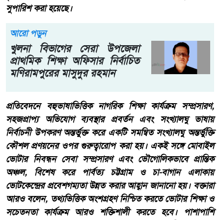
সুপারিশ করা হয়েছে।
আরো পড়ুন
খুলনা বিভাগের সেরা উপজেলা
প্রাথমিক শিক্ষা অফিসার নির্বাচিত
মণিরামপুরের মাসুদুর রহমান
প্রতিবেদনে বহুভাষাভিত্তিক নাগরিক শিক্ষা কার্যক্রম সম্প্রসারণ,
সহজপ্রাপ্য অভিযোগ ব্যবস্থার প্রবর্তন এবং সংখ্যালঘু ভাষায়
নির্বাচনী উপকরণ অন্তর্ভুক্ত করে একটি সমন্বিত সংখ্যালঘু অন্তর্ভুক্তি
কৌশল প্রণয়নের ওপর গুরুত্বারোপ করা হয়। একই সঙ্গে মোবাইল
ভোটার নিবন্ধন সেবা সম্প্রসারণ এবং ভৌগোলিকভাবে প্রান্তিক
অঞ্চল, বিশেষ করে পার্বত্য চট্টগ্রাম ও চা-বাগান এলাকায়
ভোটকেন্দ্রের প্রবেশগম্যতা উন্নত করার আহ্বান জানানো হয়। বক্তারা
আরও বলেন, তথ্যভিত্তিক অংশগ্রহণ নিশ্চিত করতে ভোটার শিক্ষা ও
সচেতনতা কার্যক্রম আরও শক্তিশালী করতে হবে। পাশাপাশি