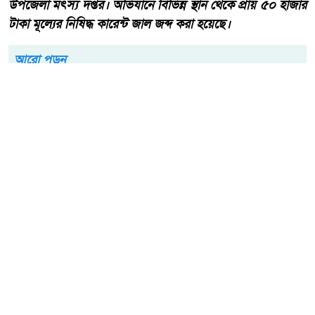
উপজেলা মৎস্য দপ্তর। অভিযানে বিভিন্ন স্থান থেকে প্রায় ৫০ হাজার
টাকা মূল্যের নিষিদ্ধ কারেন্ট জাল জব্দ করা হয়েছে।
আরো পড়ুন
একবালপুর ও ওয়াটগঞ্জ থানায়
মুখ্যমন্ত্রী শুভেন্দু অধিকারী-
সারপ্রাইজ ভিজিটে পুলিশের
কাজকর্ম খতিয়ে দেখলেন।