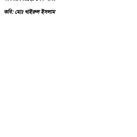
কবি: মোঃ খাইরুল ইসলাম