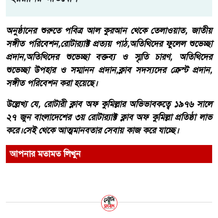
অনুষ্ঠানের শুরুতে পবিত্র আল কুরআন থেকে তেলাওয়াত, জাতীয়
সঙ্গীত পরিবেশন,রোটার‍্যাক্ট প্রত্যয় পাঠ,অতিথিদের ফুলেল শুভেচ্ছা
প্রদান,অতিথিদের শুভেচ্ছা বক্তব্য ও স্মৃতি চারণ, অতিথিদের
শুভেচ্ছা উপহার ও সম্মানন প্রদান,ক্লাব সদস্যদের ক্র‍েস্ট প্রদান,
সঙ্গীত পরিবেশন করা হয়েছে।
উল্লেখ্য যে, রোটারী ক্লাব অফ কুমিল্লার অভিভাবকত্বে ১৯৭৬ সালে
২৭ জুন বাংলাদেশের ৩য় রোটার‍্যাক্ট ক্লাব অফ কুমিল্লা প্রতিষ্ঠা লাভ
করে।সেই থেকে আত্মমানবতার সেবায় কাজ করে যাচ্ছে।
আপনার মতামত লিখুন