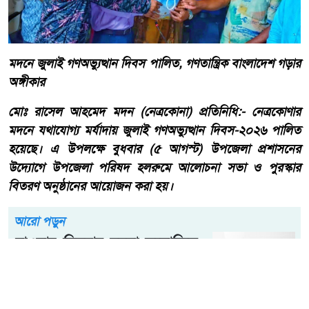
মদনে জুলাই গণঅভ্যুত্থান দিবস পালিত, গণতান্ত্রিক বাংলাদেশ গড়ার
অঙ্গীকার
মোঃ রাসেল আহমেদ মদন (নেত্রকোনা) প্রতিনিধি:- নেত্রকোণার
মদনে যথাযোগ্য মর্যাদায় জুলাই গণঅভ্যুত্থান দিবস-২০২৬ পালিত
হয়েছে। এ উপলক্ষে বুধবার (৫ আগস্ট) উপজেলা প্রশাসনের
উদ্যোগে উপজেলা পরিষদ হলরুমে আলোচনা সভা ও পুরস্কার
বিতরণ অনুষ্ঠানের আয়োজন করা হয়।
আরো পড়ুন
হাওড়ার লিলুয়ায় মনসা কলোনিতে
অবৈধ মদ ও বিয়ার উদ্ধার আটক
টারজেন।