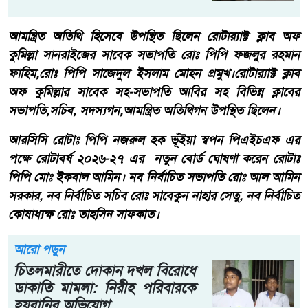
আমন্ত্রিত অতিথি হিসেবে উপস্থিত ছিলেন রোটার‍্যাক্ট ক্লাব অফ
কুমিল্লা সানরাইজের সাবেক সভাপতি রোঃ পিপি ফজলুর রহমান
ফাহিম,রোঃ পিপি সাজেদুল ইসলাম মোহন প্রমুখ।রোটার‍্যাক্ট ক্লাব
অফ কুমিল্লার সাবেক সহ-সভাপতি আবির সহ বিভিন্ন ক্লাবের
সভাপতি,সচিব, সদস্যগন,আমন্ত্রিত অতিথিগন উপস্থিত ছিলেন।
আরসিসি রোটাঃ পিপি নজরুল হক ভূঁইয়া স্বপন পিএইচএফ এর
পক্ষে রোটাবর্ষ ২০২৬-২৭ এর নতুন বোর্ড ঘোষণা করেন রোটাঃ
পিপি মোঃ ইকবাল আমিন। নব নির্বাচিত সভাপতি রোঃ আল আমিন
সরকার, নব নির্বাচিত সচিব রোঃ সাবেকুন নাহার সেতু, নব নির্বাচিত
কোষাধ্যক্ষ রোঃ তাহসিন সাফকাত।
আরো পড়ুন
চিতলমারীতে দোকান দখল বিরোধে
ডাকাতি মামলা: নিরীহ পরিবারকে
হয়রানির অভিযোগ