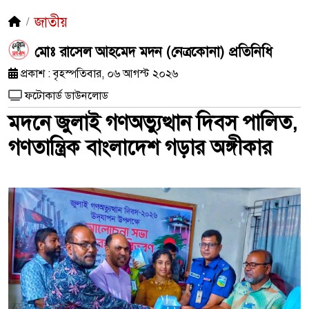
জাতীয়
মোঃ রাসেল আহমেদ মদন (নেত্রকোনা) প্রতিনিধি
প্রকাশ : বৃহস্পতিবার, ০৬ আগস্ট ২০২৬
ফটোকার্ড ডাউনলোড
মদনে জুলাই গণঅভ্যুত্থান দিবস পালিত,
গণতান্ত্রিক বাংলাদেশ গড়ার অঙ্গীকার