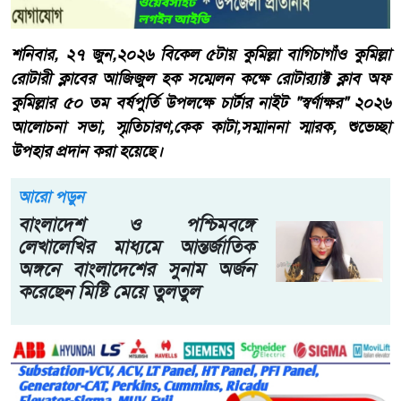
শনিবার, ২৭ জুন,২০২৬ বিকেল ৫টায় কুমিল্লা বাগিচাগাঁও কুমিল্লা
রোটারী ক্লাবের আজিজুল হক সম্মেলন কক্ষে রোটার‍্যাক্ট ক্লাব অফ
কুমিল্লার ৫০ তম বর্ষপুর্তি উপলক্ষে চার্টার নাইট "স্বর্ণাক্ষর" ২০২৬
আলোচনা সভা, স্মৃতিচারণ,কেক কাটা,সম্মাননা স্মারক, শুভেচ্ছা
উপহার প্রদান করা হয়েছে।
আরো পড়ুন
বাংলাদেশ ও পশ্চিমবঙ্গে
লেখালেখির মাধ্যমে আন্তর্জাতিক
অঙ্গনে বাংলাদেশের সুনাম অর্জন
করেছেন মিষ্টি মেয়ে তুলতুল