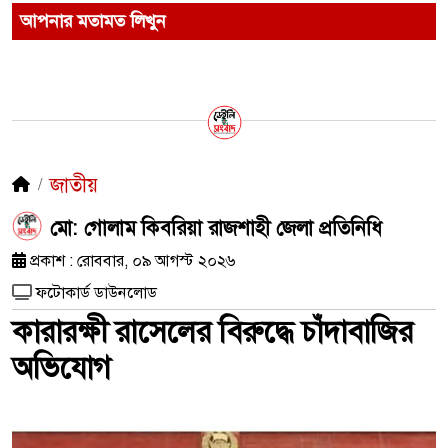
আপনার মতামত লিখুন
জাতীয়
মো: গোলাম কিবরিয়া ​রাজশাহী জেলা প্রতিনিধি
প্রকাশ : রোববার, ০৯ আগস্ট ২০২৬
ফটোকার্ড ডাউনলোড
কারারক্ষী রাসেলের বিরুদ্ধে চাঁদাবাজির
অভিযোগ