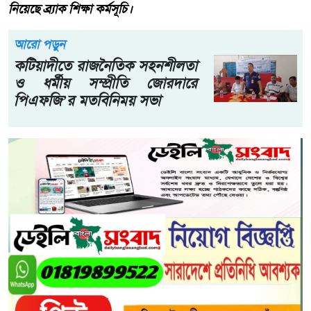
নিয়েছে ব্র্যাক শিক্ষা কর্মসূচি।
আরো পড়ুন
কটিয়াদীতে রাজনৈতিক সহনশীলতা
ও ধর্মীয় সম্প্রীতি জোরদারে
পিএফজি’র মতবিনিময় সভা