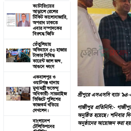
ক্যাটারিংয়ের
আড়ালে রেলের
টিকিট কালোবাজারি,
অপরাধ ঢাকতে
এবার সম্পাদকের
বিরুদ্ধে জিডি
তেঁতুলিয়ায়
অভিযানে ৫০ হাজার
টাকার নিষিদ্ধ
কারেন্ট জাল জব্দ,
আগুনে ধ্বংস
একবালপুর ও
ওয়াটগঞ্জ থানায়
মুখ্যমন্ত্রী শুভেন্দু
অধিকারী- সারপ্রাইজ
শ্রীপুরে এসএসসি ব্যাচ '৯৪-
ভিজিটে পুলিশের
কাজকর্ম খতিয়ে
গাজীপুর প্রতিনিধি:- গাজীপুর
দেখলেন।
অনুষ্ঠিত হয়েছে। শনিবার দিন
বাংলাদেশ
অনুষ্ঠানের আয়োজন করা হয়
টেলিভিশনের