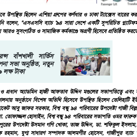
সেবে উপস্থিত ছিলেন এশিয়া গ্রুপের কর্ণধার ও ঢাকা ট্যাক্সেস বারে
বলেন, "এসএসসি ব্যাচ '৯৪ সারা দেশে একটি সুপরিচিত প্ল্যাটফর্ম। 
য়ে আরও সুসংগঠিত ও সামাজিক কর্মকাণ্ডে অগ্রণী হিসেবে প্রতিষ্ঠিত করত
ন্স বাঁশখালী সার্ভিস
পনা সভা অনুষ্ঠিত, নতুন
৯ লক্ষ টাকা
ি ও প্রধান অ্যাডমিন হাজী আফতাব উদ্দিন মণ্ডলের সভাপতিত্বে এবং
চালনায় অনুষ্ঠানে বিশেষ অতিথি হিসেবে উপস্থিত ছিলেন তেলিহাটি 
ডভোকেট আবু জাফর সরকার, বিশ্ব বন্ধু ৯৪ পরিবারের উপদেষ্টা গাজী বিল্ল
. তোফাজ্জল হোসাইন, বিশ্ব বন্ধু ৯৪ পরিবারের সভাপতি ওমর ফারুক উজ
রীপুরের উপদেষ্টা উসমান গণি খোকা, তাজ উদ্দিন, ডা. শফিকুল ইসলা
রহমান, যুগ্ম সাধারণ সম্পাদক আলমগীর হোসেন, গাজীপুর ব্যাচ '