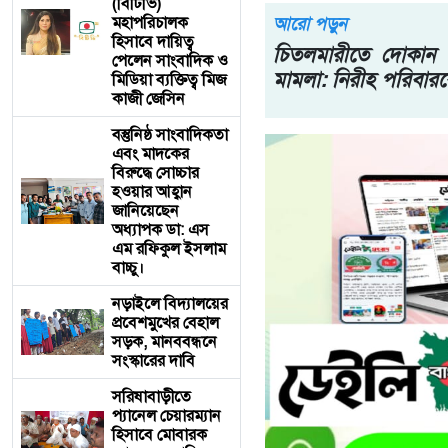
(বিটিভি)
মহাপরিচালক
আরো পড়ুন
হিসাবে দায়িত্ব
চিতলমারীতে দোকান 
পেলেন সাংবাদিক ও
মামলা: নিরীহ পরিবার
মিডিয়া ব্যক্তিত্ব মিজ
কাজী জেসিন
বস্তুনিষ্ঠ সাংবাদিকতা
এবং মাদকের
বিরুদ্ধে সোচ্চার
হওয়ার আহ্বান
জানিয়েছেন
অধ্যাপক ডা: এস
এম রফিকুল ইসলাম
বাচ্চু।
নড়াইলে বিদ্যালয়ের
প্রবেশমুখের বেহাল
সড়ক, মানববন্ধনে
সংস্কারের দাবি
সরিষাবাড়ীতে
প্যানেল চেয়ারম্যান
হিসাবে মোবারক