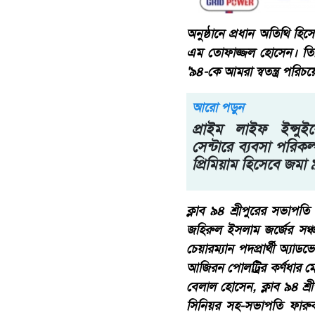
অনুষ্ঠানে প্রধান অতিথি হি
এম তোফাজ্জল হোসেন। তিনি 
'৯৪-কে আমরা স্বতন্ত্র পরিচ
আরো পড়ুন
প্রাইম লাইফ ইন্সুইরে
সেন্টারে ব্যবসা পরিকল্
প্রিমিয়াম হিসেবে জমা 
ক্লাব ৯৪ শ্রীপুরের সভাপত
জহিরুল ইসলাম জর্জের সঞ্
চেয়ারম্যান পদপ্রার্থী অ্যা
আজিরন পোলট্রির কর্ণধার মো
বেলাল হোসেন, ক্লাব ৯৪ শ্
সিনিয়র সহ-সভাপতি ফারুক 