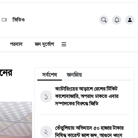
ভিডিও
পরবাস
জন দুর্ভোগ
ঠনের
সর্বশেষ
জনপ্রিয়
ক্যাটারিংয়ের আড়ালে রেলের টিকিট
১
কালোবাজারি, অপরাধ ঢাকতে এবার
সম্পাদকের বিরুদ্ধে জিডি
তেঁতুলিয়ায় অভিযানে ৫০ হাজার টাকার
২
নিষিদ্ধ কারেন্ট জাল জব্দ, আগুনে ধ্বংস