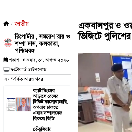
জাতীয়
একবালপুর ও ওয়াটগ
ভিজিটে পুলিশের
রিপোর্টার , সমরেশ রায় ও
শম্পা দাস, কলকাতা,
পশ্চিমবঙ্গ
প্রকাশ : শুক্রবার, ০৭ আগস্ট ২০২৬
ফটোকার্ড ডাউনলোড
এ সম্পর্কিত আরও খবর
ক্যাটারিংয়ের
আড়ালে রেলের
টিকিট কালোবাজারি,
অপরাধ ঢাকতে
এবার সম্পাদকের
বিরুদ্ধে জিডি
তেঁতুলিয়ায়