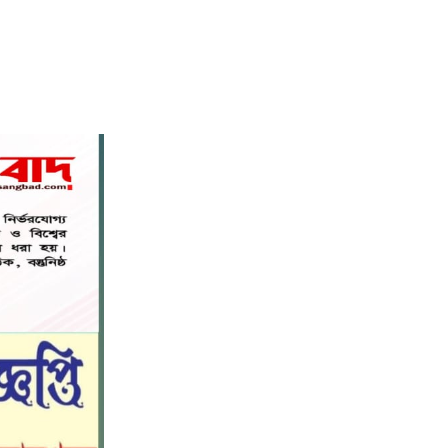
নড়াইলে বিদ্যালয়ের প্রবেশমুখের বেহাল
৬
সড়ক, মানববন্ধনে সংস্কারের দাবি
সরিষাবাড়ীতে প্যানেল চেয়ারম্যান হিসাবে
৭
মোবারক হোসেনের দায়িত্ব গ্রহণ
বড় ভাইকে ফাঁসাতে মাকে জবাই, সাড়ে ৪
৮
বছর পর গ্রেপ্তার বোন।
নীলফামারীতে বাড়ি থেকে বাইসাইকেল
৯
নিয়ে বের হয়ে নিখোঁজ কিশোর