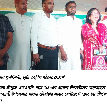
এর পুনর্মিলনী, স্থায়ী তহবিল গঠনের ঘোষণা
ের শ্রীপুরে এসএসসি ব্যাচ '৯৪-এর প্রাক্তন শিক্ষার্থীদের অংশগ্রহণে বর্
ব্যাপী উপজেলার মাওনা চৌরাস্তার লাহাব রেস্টুরেন্টে ‘ক্লাব ৯৪ শ্রীপ
।