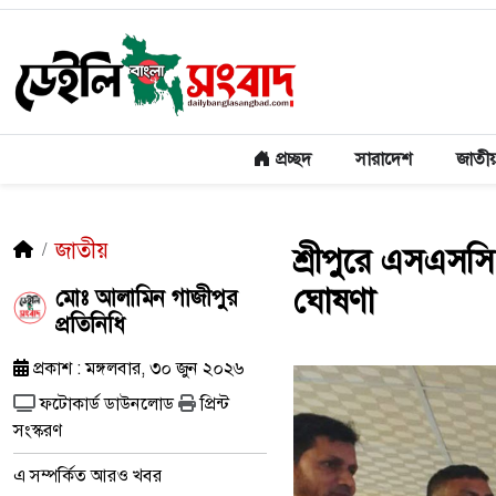
প্রচ্ছদ
সারাদেশ
জাতী
জাতীয়
শ্রীপুরে এসএসসি 
ঘোষণা
মোঃ আলামিন গাজীপুর
প্রতিনিধি
প্রকাশ : মঙ্গলবার, ৩০ জুন ২০২৬
ফটোকার্ড ডাউনলোড
প্রিন্ট
সংস্করণ
এ সম্পর্কিত আরও খবর