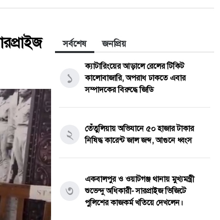
সারপ্রাইজ
সর্বশেষ
জনপ্রিয়
ক্যাটারিংয়ের আড়ালে রেলের টিকিট
১
কালোবাজারি, অপরাধ ঢাকতে এবার
সম্পাদকের বিরুদ্ধে জিডি
তেঁতুলিয়ায় অভিযানে ৫০ হাজার টাকার
২
নিষিদ্ধ কারেন্ট জাল জব্দ, আগুনে ধ্বংস
একবালপুর ও ওয়াটগঞ্জ থানায় মুখ্যমন্ত্রী
৩
শুভেন্দু অধিকারী- সারপ্রাইজ ভিজিটে
পুলিশের কাজকর্ম খতিয়ে দেখলেন।