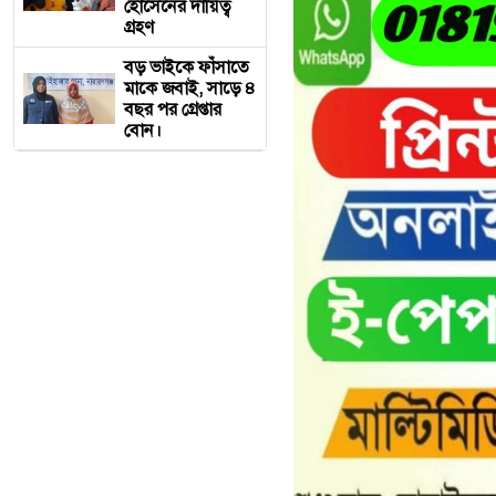
হোসেনের দায়িত্ব
গ্রহণ
বড় ভাইকে ফাঁসাতে
মাকে জবাই, সাড়ে ৪
বছর পর গ্রেপ্তার
বোন।