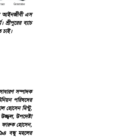
র কর আইনজীবী এস
শ্রীপুরের ব্যাচ
ে চাই।
 সাধারণ সম্পাদক
ইউনিয়ন পরিষদের
াল হোসেন মিন্টু,
্জ্বল, উপদেষ্টা
ম, ফারুক হোসেন,
৯৪ বন্ধু মহলের