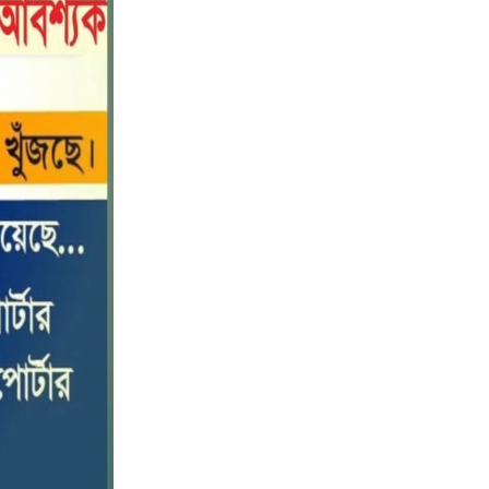
পটুয়াখালীতে কোস্ট গার্ডের বিনামূল্যে
১০
চিকিৎসা সেবা ও ঔষধ বিতরণ