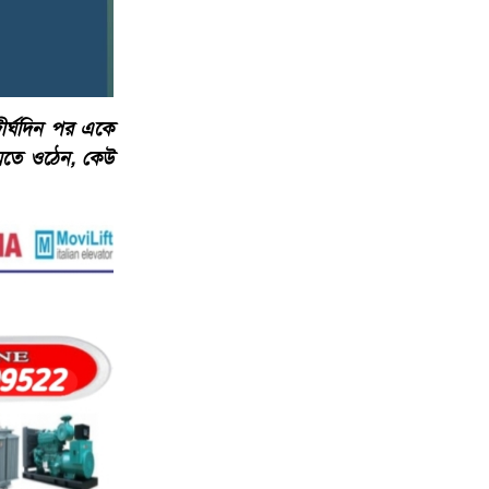
 দীর্ঘদিন পর একে
মেতে ওঠেন, কেউ