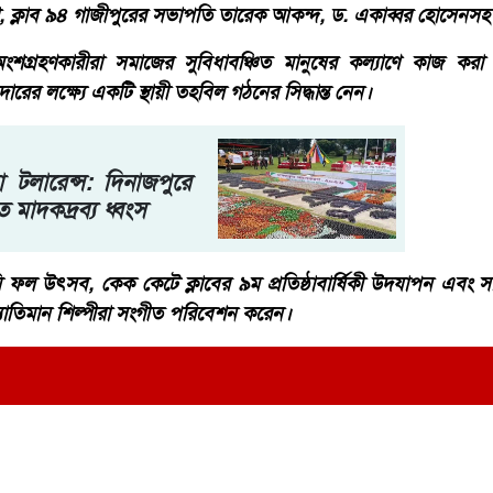
, ক্লাব ৯৪ গাজীপুরের সভাপতি তারেক আকন্দ, ড. একাব্বর হোসেন
 অংশগ্রহণকারীরা সমাজের সুবিধাবঞ্চিত মানুষের কল্যাণে কাজ কর
ের লক্ষ্যে একটি স্থায়ী তহবিল গঠনের সিদ্ধান্ত নেন।
 টলারেন্স: দিনাজপুরে
 মাদকদ্রব্য ধ্বংস
ল উৎসব, কেক কেটে ক্লাবের ৯ম প্রতিষ্ঠাবার্ষিকী উদযাপন এবং সাংস
্যাতিমান শিল্পীরা সংগীত পরিবেশন করেন।