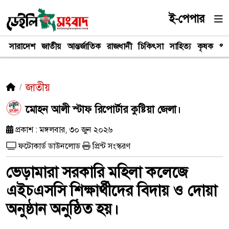
ই-পেপার
সারাদেশ
জাতীয়
আন্তর্জাতিক
রাজধানী
চিকিৎসা
সাহিত্য
কৃষক
পর
জাতীয়
​মোহন আলী স্টাফ রিপোর্টার কুষ্টিয়া জেলা।
প্রকাশ : মঙ্গলবার, ৩০ জুন ২০২৬
ফটোকার্ড ডাউনলোড
প্রিন্ট সংস্করণ
ভেড়ামারা সরকারি মহিলা কলেজে
এইচএসসি শিক্ষার্থীদের বিদায় ও দোয়া
অনুষ্ঠান অনুষ্ঠিত হয়।