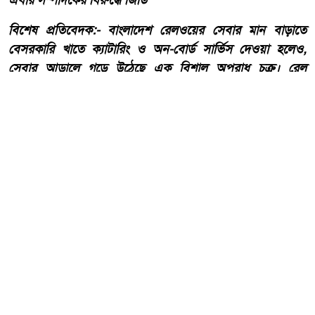
​বিশেষ প্রতিবেদক:- ​বাংলাদেশ রেলওয়ের সেবার মান বাড়াতে
বেসরকারি খাতে ক্যাটারিং ও অন-বোর্ড সার্ভিস দেওয়া হলেও,
সেবার আড়ালে গড়ে উঠেছে এক বিশাল অপরাধ চক্র। রেল
মন্ত্রণালয়ের অধীনস্থ ‘কালনী এক্সপ্রেস’ ট্রেনে খাবার সরবরাহের
দায়িত্বে থাকা বেসরকারি প্রতিষ্ঠান ‘সুরুচি ফাস্টফুড অ্যান্ড
ক্যাটারারস’-এর বিরুদ্ধে উঠেছে টিকিট কালোবাজারি, আসন
বাণিজ্য ও চাঁদাবাজির গুরুতর অভিযোগ।
আরো পড়ুন
তেঁতুলিয়ায় অভিযানে ৫০ হাজার
টাকার নিষিদ্ধ কারেন্ট জাল জব্দ,
আগুনে ধ্বংস