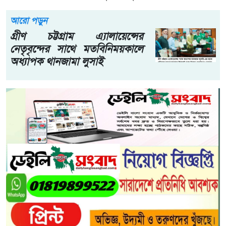
আরো পড়ুন
গ্রীণ চট্টগ্রাম এ্যালায়েন্সের
নেতৃবৃন্দের সাথে মতবিনিময়কালে
অধ্যাপক থানজামা লুসাই