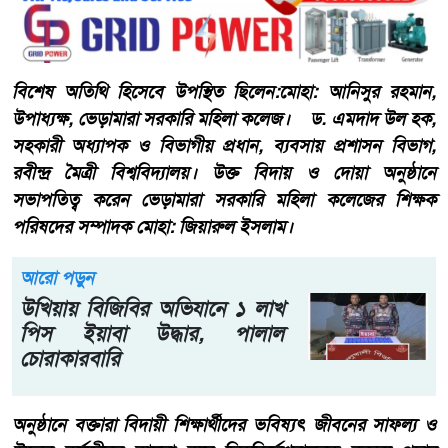
​বিশেষ অতিথি হিসেবে উপস্থিত ছিলেন:​মোহা: আনিসুর রহমান,
উপাধ্যক্ষ, ভেড়ামারা সরকারি মহিলা কলেজ।​ ড. এমদাদ উল হক,
সহকারী অধ্যাপক ও বিভাগীয় প্রধান, ব্যবসায় প্রশাসন বিভাগ,
রবীন্দ্র মৈত্রী বিশ্ববিদ্যালয়। ​উক্ত বিদায় ও দোয়া অনুষ্ঠানে
সভাপতিত্ব করেন ভেড়ামারা সরকারি মহিলা কলেজের শিক্ষক
পরিষদের সম্পাদক মোহা: জিয়ারুল ইসলাম।
আরো পড়ুন
উখিয়ায় বিজিবির অভিযানে ১ লাখ
পিস ইয়াবা উদ্ধার, পালাল
চোরাকারবারি
​অনুষ্ঠানে বক্তারা বিদায়ী শিক্ষার্থীদের ভবিষ্যৎ জীবনের সাফল্য ও