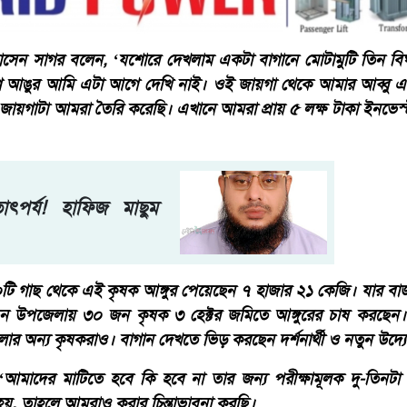
োসেন সাগর বলেন, ‘যশোরে দেখলাম একটা বাগানে মোটামুটি তিন ব
 আঙুর আমি এটা আগে দেখি নাই। ওই জায়গা থেকে আমার আব্বু 
য়গাটা আমরা তৈরি করেছি। এখানে আমরা প্রায় ৫ লক্ষ টাকা ইনভেস্
াৎপর্য! হাফিজ মাছুম
ি গাছ থেকে এই কৃষক আঙ্গুর পেয়েছেন ৭ হাজার ২১ কেজি। যার বাজা
ন উপজেলায় ৩০ জন কৃষক ৩ হেক্টর জমিতে আঙ্গুরের চাষ করছেন। 
েলার অন্য কৃষকরাও। বাগান দেখতে ভিড় করছেন দর্শনার্থী ও নতুন উদ্যো
মাদের মাটিতে হবে কি হবে না তার জন্য পরীক্ষামূলক দু-তিনটা 
 হয়, তাহলে আমরাও করার চিন্তাভাবনা করছি।