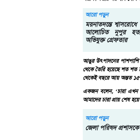
আরো পড়ুন
ময়নাতদন্তে শ্বাসরোধে 
আলোচিত নুপুর হত্য
অভিযুক্ত গ্রেফতার
আঙুর উৎপাদনের পাশপাশি চ
থেকে তৈরি হয়েছে শত শত চার
থেকেই বছরে আয় অন্তত ১৫ 
একজন বলেন, ‘চারা এখন ব
আমাদের চারা প্রায় শেষ হয়ে
আরো পড়ুন
জেলা পরিষদ প্রশাসকে 