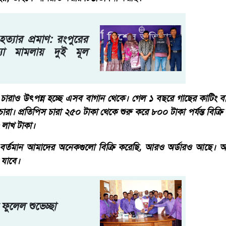
হত্যার প্রমাণ: রংপুরের
া মামলায় দুই মূল
ারাও উৎপন্ন হচ্ছে এসব বাগান থেকে। গেল ১ বছরে গাছের কাটিং ব
া। প্রতিপিস চারা ২৫০ টাকা থেকে শুরু করে ৮০০ টাকা পর্যন্ত বিক্রি 
লাখ টাকা।
র্তমান আমাদের অনেকগুলো বিক্রি করেছি, আরও অর্ডারও আছে। অল
 যাবে।
ফুলেল শুভেচ্ছা