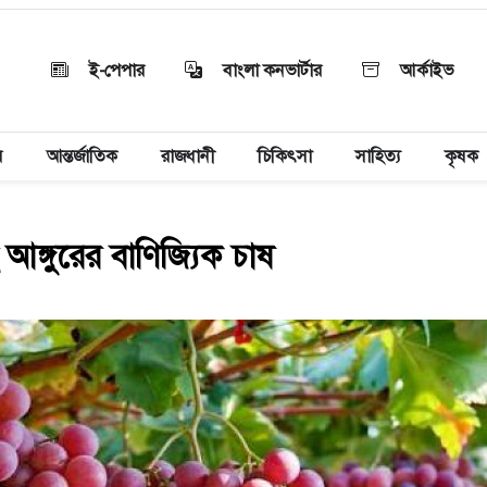
ই-পেপার
বাংলা কনভার্টার
আর্কাইভ
য়
আন্তর্জাতিক
রাজধানী
চিকিৎসা
সাহিত্য
কৃষক
আঙ্গুরের বাণিজ্যিক চাষ