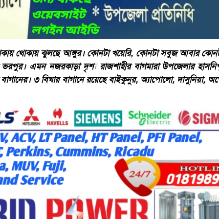
কায় থোকায় ঝুলছে আঙ্গুর। কোনটা খয়েরি, কোনটা সবুজ আবার কোন
 ভরপুর। এমন নজরকাড়া দৃশ্য রাজশাহীর বাগমারা উপজেলার হাসনিপু
গানের। ৩ বিঘার বাগানে রয়েছে বাইকুনুর, অ্যাপোলো, দাসুনিয়া, অস্ট