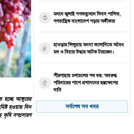
মদনে জুলাই গণঅভ্যুত্থান দিবস পালিত,
৩
গণতান্ত্রিক বাংলাদেশ গড়ার অঙ্গীকার
হাওড়ার লিলুয়ায় মনসা কলোনিতে অবৈধ
৪
মদ ও বিয়ার উদ্ধার আটক টারজেন।
পীরগাছায় চলাচলের পথ বন্ধ: অবরুদ্ধ
৫
পরিবারের পাশে প্রশাসনের হস্তক্ষেপের
দাবি
 হচ্ছে আঙ্গুরের
সর্বশেষ সব খবর
মিষ্ট হওয়ায় দিন
যশোরের কেশবপুরে যথাযোগ্য মর্যাদায়
কৃষি সম্প্রসারণ
৬
পালিত হয়েছে ‘জুলাই গণঅভ্যুত্থান
দিবস-২০২৬’