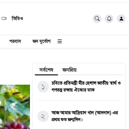
ভিডিও
পরবাস
জন দুর্ভোগ
সর্বশেষ
জনপ্রিয়
চবিতে প্রতিমন্ত্রী মীর হেলাল জাতীয় স্বার্থ ও
১
গণতন্ত্র রক্ষায় ঐক্যের ডাক
আজ আমার আদ্রিয়ান খান (আদনান) এর
২
প্রথম শুভ জন্মদিন।