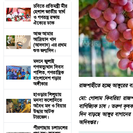
চবিতে প্রতিমন্ত্রী মীর
হেলাল জাতীয় স্বার্থ
ও গণতন্ত্র রক্ষায়
ঐক্যের ডাক
আজ আমার
আদ্রিয়ান খান
(আদনান) এর প্রথম
শুভ জন্মদিন।
মদনে জুলাই
গণঅভ্যুত্থান দিবস
পালিত, গণতান্ত্রিক
বাংলাদেশ গড়ার
অঙ্গীকার
রাজশাহীতে হচ্ছে আঙ্গুরের ব
হাওড়ার লিলুয়ায়
মো: গোলাম কিবরিয়া রাজশাহ
মনসা কলোনিতে
অবৈধ মদ ও বিয়ার
বাণিজ্যিক চাষ । তরুণ কৃষ
উদ্ধার আটক
দিন বাড়ছে আঙ্গুর বাগানের
টারজেন।
অদিধপ্তর।
পীরগাছায় চলাচলের