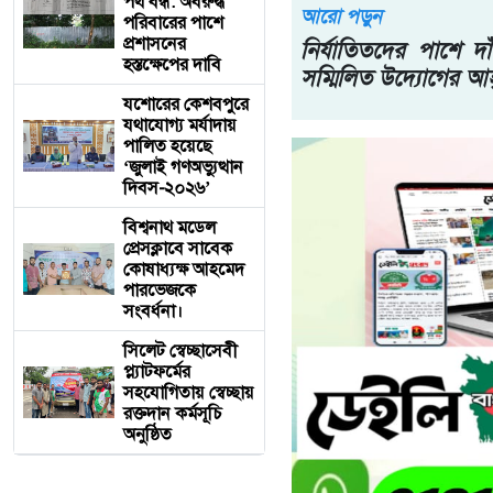
পথ বন্ধ: অবরুদ্ধ
আরো পড়ুন
পরিবারের পাশে
প্রশাসনের
নির্যাতিতদের পাশে দাঁ
হস্তক্ষেপের দাবি
সম্মিলিত উদ্যোগের আহ্
যশোরের কেশবপুরে
যথাযোগ্য মর্যাদায়
পালিত হয়েছে
‘জুলাই গণঅভ্যুত্থান
দিবস-২০২৬’
বিশ্বনাথ মডেল
প্রেসক্লাবে সাবেক
কোষাধ্যক্ষ আহমেদ
পারভেজকে
সংবর্ধনা।
সিলেট স্বেচ্ছাসেবী
প্ল্যাটফর্মের
সহযোগিতায় স্বেচ্ছায়
রক্তদান কর্মসূচি
অনুষ্ঠিত