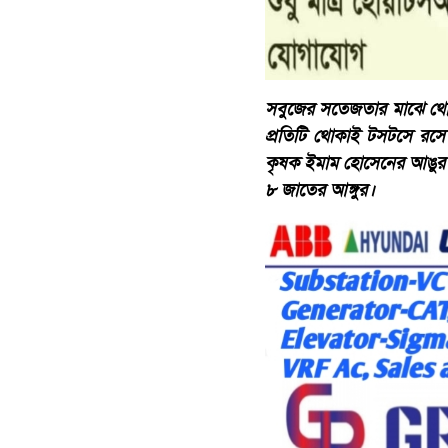
সবুজের সতেজতার মাঝে থো
প্রতিটি থোকাই টসটসে রসে
কৃষক ইমাম হোসেনের আঙুর বা
৮ জাতের আঙ্গুর।