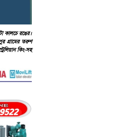
টা কালচে রঙের।
র গ্রামের তরুণ
্রেলিয়ান কিং-সহ