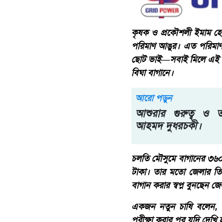
কৃষক ও প্রকৌশলী ইমাম হ
পরিমাণ আঙুর। এত পরিমাণ
ছোট ভাই—সবাই মিলে এই জা
বিঘা বাগানে।
আরো পড়ুন
আশুরার গুরুত্ব ও ত
আহমদ দুধরচকী।
চলতি মৌসুমে বাগানের ৩৬০ট
টাকা। তার মতো জেলার তি
বাগান করার স্বপ্ন বুনছেন জ
একজন নতুন চাষি বলেন, ‘আ
পরীক্ষা করার পর যদি দেখি