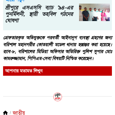
শ্রীপুরে এসএসসি ব্যাচ '৯৪-এর
পুনর্মিলনী, স্থায়ী তহবিল গঠনের
ঘোষণা
গ্রেফতারকৃত অভিযুক্তকে পরবর্তী আইনানুগ ব্যবস্থা গ্রহণের জন্য
বরিশাল মহানগরীর কোতয়ালী মডেল থানায় হস্তান্তর করা হয়েছে।
র‍্যাব-৮, বরিশালের মিডিয়া অফিসার অতিরিক্ত পুলিশ সুপার মোঃ
কামরুজ্জামান, পিপিএম-সেবা বিষয়টি নিশ্চিত করেছেন।
আপনার মতামত লিখুন
জাতীয়