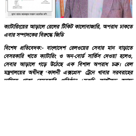
ক্যাটারিংয়ের আড়ালে রেলের টিকিট কালোবাজারি, অপরাধ ঢাকতে
এবার সম্পাদকের বিরুদ্ধে জিডি
​বিশেষ প্রতিবেদক:- ​বাংলাদেশ রেলওয়ের সেবার মান বাড়াতে
বেসরকারি খাতে ক্যাটারিং ও অন-বোর্ড সার্ভিস দেওয়া হলেও,
সেবার আড়ালে গড়ে উঠেছে এক বিশাল অপরাধ চক্র। রেল
মন্ত্রণালয়ের অধীনস্থ ‘কালনী এক্সপ্রেস’ ট্রেনে খাবার সরবরাহের
দায়িত্বে থাকা বেসরকারি প্রতিষ্ঠান ‘সুরুচি ফাস্টফুড অ্যান্ড
ক্যাটারারস’-এর বিরুদ্ধে উঠেছে টিকিট কালোবাজারি, আসন
বাণিজ্য ও চাঁদাবাজির গুরুতর অভিযোগ।
আরো পড়ুন
তেঁতুলিয়ায় অভিযানে ৫০ হাজার
টাকার নিষিদ্ধ কারেন্ট জাল জব্দ,