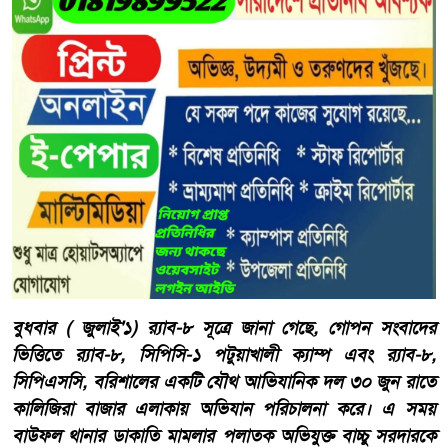
বুধবার ( জুলাই'১) র‍্যাব-৮ সূত্রে জানা গেছে, গোপন সংবাদের
ভিত্তিতে র‍্যাব-৮, সিপিসি-১ পটুয়াখালী ক্যাম্প এবং র‍্যাব-৮,
সিপিএসসি, বরিশালের একটি যৌথ আভিযানিক দল ৩০ জুন রাতে
কালিজিরা বাজার এলাকায় অভিযান পরিচালনা করে। এ সময়
বাউফল থানার ডাকাতি মামলার পলাতক অভিযুক্ত বাচ্চু সরদারকে