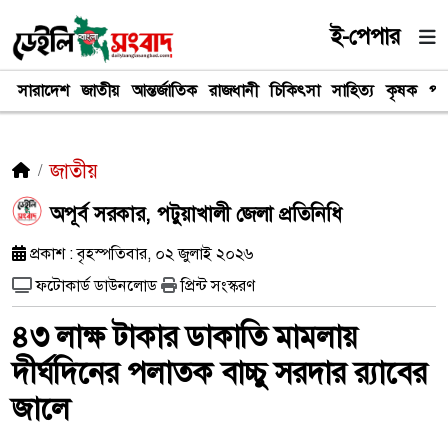
ই-পেপার
সারাদেশ
জাতীয়
আন্তর্জাতিক
রাজধানী
চিকিৎসা
সাহিত্য
কৃষক
পর
জাতীয়
অপূর্ব সরকার, পটুয়াখালী জেলা প্রতিনিধি
প্রকাশ : বৃহস্পতিবার, ০২ জুলাই ২০২৬
ফটোকার্ড ডাউনলোড
প্রিন্ট সংস্করণ
৪৩ লাক্ষ টাকার ডাকাতি মামলায়
দীর্ঘদিনের পলাতক বাচ্চু সরদার র‍্যাবের
জালে