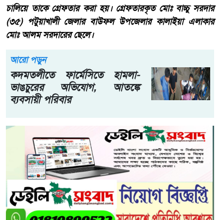
চালিয়ে তাকে গ্রেফতার করা হয়। গ্রেফতারকৃত মোঃ বাচ্চু সরদার
(৩৫) পটুয়াখালী জেলার বাউফল উপজেলার কালাইয়া এলাকার
মোঃ আলম সরদারের ছেলে।
আরো পড়ুন
কদমতলীতে ফার্মেসিতে হামলা-
ভাঙচুরের অভিযোগ, আতঙ্কে
ব্যবসায়ী পরিবার