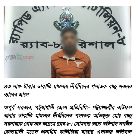
৪৩ লাক্ষ টাকার ডাকাতি মামলায় দীর্ঘদিনের পলাতক বাচ্চু সরদার
র‍্যাবের জালে
অপূর্ব সরকার, পটুয়াখালী জেলা প্রতিনিধি:- পটুয়াখালীর বাউফল
থানার ডাকাতি মামলার দীর্ঘদিনের পলাতক অভিযুক্ত মোঃ বাচ্চু
সরদারকে গ্রেফতার করেছে র‍্যাব-৮। সোমবার রাতে বরিশাল নগরীর
কোতয়ালী মডেল থানাধীন কালিজিরা বাজার এলাকায় অভিযান