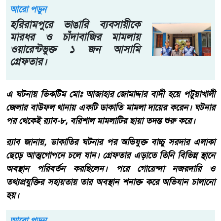
আরো পড়ুন
হরিরামপুরে ভাঙারি ব্যবসায়ীকে
মারধর ও চাঁদাবাজির মামলায়
ওয়ারেন্টভুক্ত ১ জন আসামি
গ্রেফতার।
এ ঘটনায় ভিকটিম মোঃ আজাহার জোমাদ্দার বাদী হয়ে পটুয়াখালী
জেলার বাউফল থানায় একটি ডাকাতি মামলা দায়ের করেন। ঘটনার
পর থেকেই র‍্যাব-৮, বরিশাল মামলাটির ছায়া তদন্ত শুরু করে।
র‍্যাব জানায়, ডাকাতির ঘটনার পর অভিযুক্ত বাচ্চু সরদার এলাকা
ছেড়ে আত্মগোপনে চলে যান। গ্রেফতার এড়াতে তিনি বিভিন্ন স্থানে
অবস্থান পরিবর্তন করছিলেন। পরে গোয়েন্দা নজরদারি ও
তথ্যপ্রযুক্তির সহায়তায় তার অবস্থান শনাক্ত করে অভিযান চালানো
হয়।
আরো পড়ুন