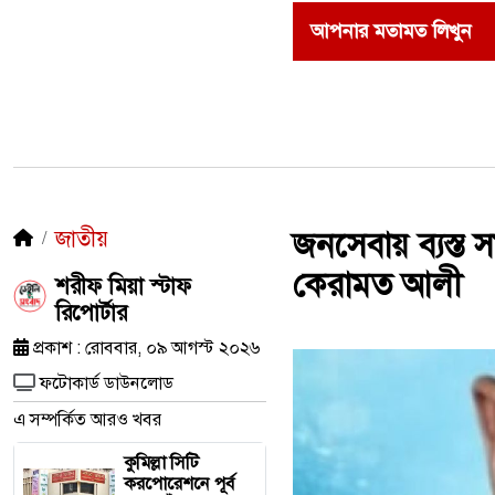
আপনার মতামত লিখুন
জাতীয়
জনসেবায় ব্যস্ত স
কেরামত আলী
শরীফ মিয়া স্টাফ
রিপোর্টার
প্রকাশ : রোববার, ০৯ আগস্ট ২০২৬
ফটোকার্ড ডাউনলোড
এ সম্পর্কিত আরও খবর
কুমিল্লা সিটি
করপোরেশনে পূর্ব