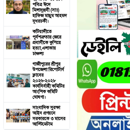
পবিত্র ঈদে
মিলাদুন্নবী (সাঃ)
হাফিজ মাছুম আহমদ
দুধরচকী।
কটিয়াদীতে
পূর্বশত্রুতার জেরে
প্রবাসীকে কুপিয়ে
হত্যা,এলাকায়
চাঞ্চল্য
গাজীপুরের শ্রীপুর
উপজেলা রিপোর্টার্স
ক্লাবের
২০২৬-২০২৮
কার্যনির্বাহী কমিটির
আংশিক কমিটি
ঘোষণা।
সাংবাদিক সুরক্ষা
আইন প্রণয়নে
সরকারকে ৩ মাসের
আল্টিমেটাম