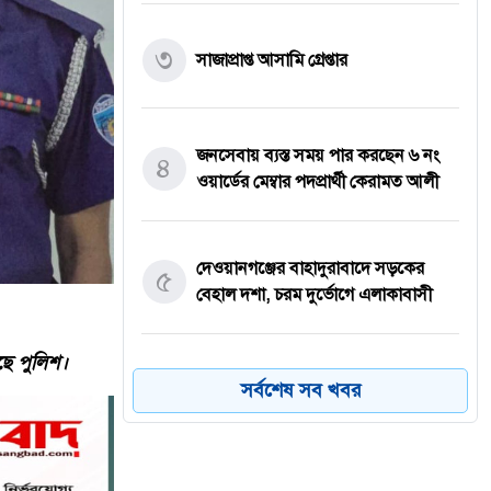
৩
সাজাপ্রাপ্ত আসামি গ্রেপ্তার
জনসেবায় ব্যস্ত সময় পার করছেন ৬ নং
৪
ওয়ার্ডের মেম্বার পদপ্রার্থী কেরামত আলী
দেওয়ানগঞ্জের বাহাদুরাবাদে সড়কের
৫
বেহাল দশা, চরম দুর্ভোগে এলাকাবাসী
ছে পুলিশ।
কোরআন ও হাদিসের আলোকে পবিত্র
সর্বশেষ সব খবর
৬
ঈদে মিলাদুন্নবী (সাঃ) হাফিজ মাছুম
আহমদ দুধরচকী।