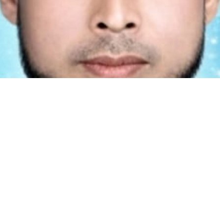
েন ৬ নং ওয়ার্ডের মেম্বার পদপ্রার্থী কেরামত আলী
টার, জামালপুরের দেওয়ানগঞ্জ উপজেলার ৫ নং বাহাদুরাবাদ ইউনিয়নে
ী কেরামত আলী জনসেবামূলক বিভিন্ন কর্মকাণ্ডে ব্যস্ত সময় পার করছেন।