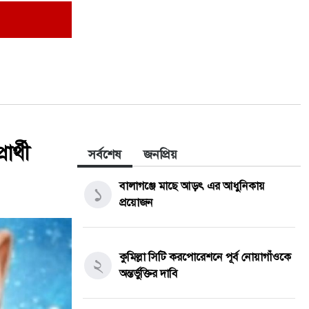
র্থী
সর্বশেষ
জনপ্রিয়
বালাগঞ্জে মাছে আড়ৎ এর আধুনিকায়
১
প্রয়োজন
কুমিল্লা সিটি করপোরেশনে পূর্ব নোয়াগাঁওকে
২
অন্তর্ভুক্তির দাবি