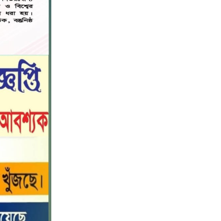
কটিয়াদীতে পূর্বশত্রুতার জেরে প্রবাসীকে
৭
কুপিয়ে হত্যা,এলাকায় চাঞ্চল্য
গাজীপুরের শ্রীপুর উপজেলা রিপোর্টার্স
৮
ক্লাবের ২০২৬-২০২৮ কার্যনির্বাহী কমিটির
আংশিক কমিটি ঘোষণা।
সাংবাদিক সুরক্ষা আইন প্রণয়নে সরকারকে
৯
৩ মাসের আল্টিমেটাম
২২শে শ্রাবণ কবিগুরু রবীন্দ্রনাথ ঠাকুরের
১০
প্রয়াণ দিবস, পালিত হচ্ছে কলকাতা সহ
শান্তিনিকেতনে।