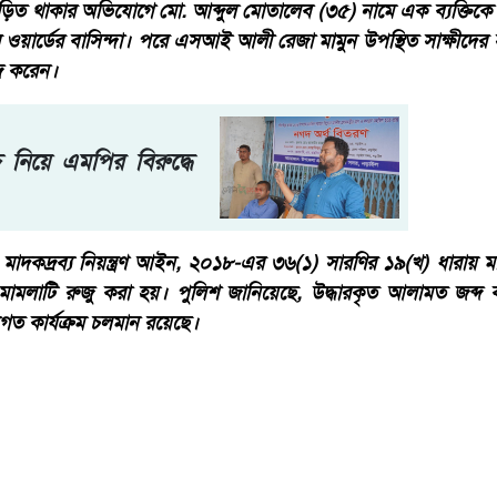
 থাকার অভিযোগে মো. আব্দুল মোতালেব (৩৫) নামে এক ব্যক্তিকে গ্র
ম্বর ওয়ার্ডের বাসিন্দা। পরে এসআই আলী রেজা মামুন উপস্থিত সাক্ষীদে
ব্দ করেন।
 নিয়ে এমপির বিরুদ্ধে
াদকদ্রব্য নিয়ন্ত্রণ আইন, ২০১৮-এর ৩৬(১) সারণির ১৯(খ) ধারায় ম
 মামলাটি রুজু করা হয়। পুলিশ জানিয়েছে, উদ্ধারকৃত আলামত জব্দ
আইনগত কার্যক্রম চলমান রয়েছে।