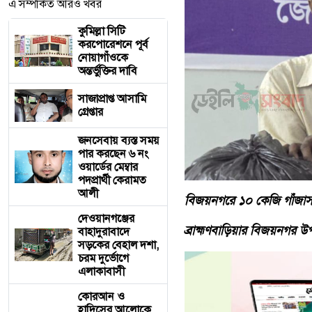
এ সম্পর্কিত আরও খবর
কুমিল্লা সিটি
করপোরেশনে পূর্ব
নোয়াগাঁওকে
অন্তর্ভুক্তির দাবি
সাজাপ্রাপ্ত আসামি
গ্রেপ্তার
জনসেবায় ব্যস্ত সময়
পার করছেন ৬ নং
ওয়ার্ডের মেম্বার
পদপ্রার্থী কেরামত
আলী
বিজয়নগরে ১০ কেজি গাঁজাসহ
দেওয়ানগঞ্জের
ব্রাহ্মণবাড়িয়ার বিজয়নগর উ
বাহাদুরাবাদে
সড়কের বেহাল দশা,
চরম দুর্ভোগে
এলাকাবাসী
কোরআন ও
হাদিসের আলোকে