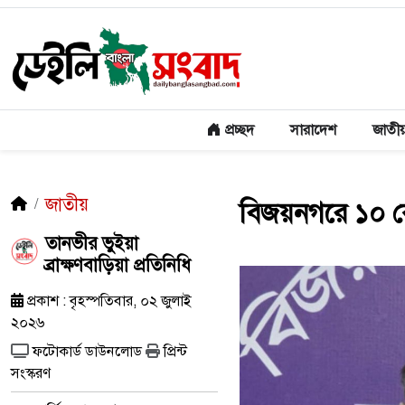
প্রচ্ছদ
সারাদেশ
জাতী
জাতীয়
বিজয়নগরে ১০ কে
তানভীর ভুইয়া
ব্রাক্ষণবাড়িয়া প্রতিনিধি
প্রকাশ : বৃহস্পতিবার, ০২ জুলাই
২০২৬
ফটোকার্ড ডাউনলোড
প্রিন্ট
সংস্করণ