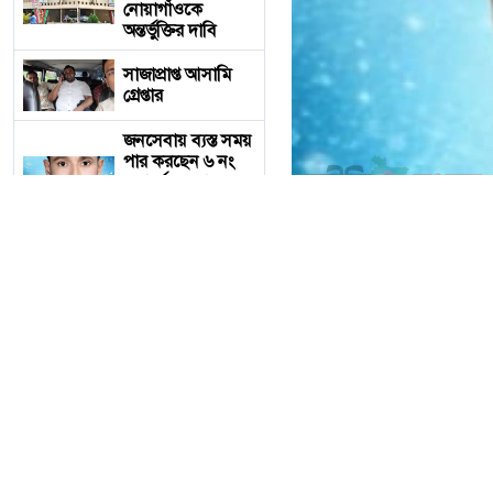
নোয়াগাঁওকে
অন্তর্ভুক্তির দাবি
সাজাপ্রাপ্ত আসামি
গ্রেপ্তার
জনসেবায় ব্যস্ত সময়
পার করছেন ৬ নং
ওয়ার্ডের মেম্বার
পদপ্রার্থী কেরামত
আলী
দেওয়ানগঞ্জের
বাহাদুরাবাদে
সড়কের বেহাল দশা,
চরম দুর্ভোগে
জনসেবায় ব্যস্ত সময় পার করছ
এলাকাবাসী
কোরআন ও
শরীফ মিয়া স্টাফ রিপোর্
হাদিসের আলোকে
নির্বাচনে মেম্বার পদপ্রার্থ
পবিত্র ঈদে
মিলাদুন্নবী (সাঃ)
হাফিজ মাছুম আহমদ
আরো পড়ুন
দুধরচকী।