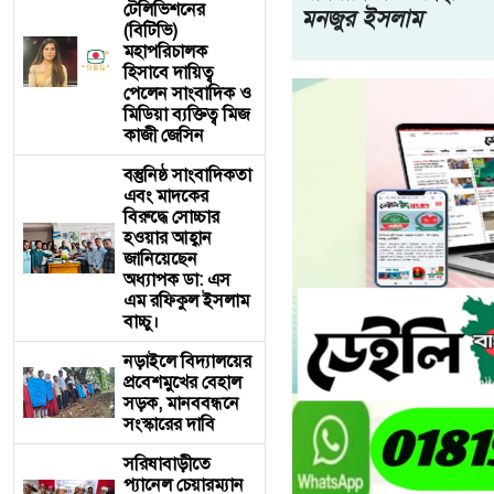
টেলিভিশনের
মনজুর ইসলাম
(বিটিভি)
মহাপরিচালক
হিসাবে দায়িত্ব
পেলেন সাংবাদিক ও
মিডিয়া ব্যক্তিত্ব মিজ
কাজী জেসিন
বস্তুনিষ্ঠ সাংবাদিকতা
এবং মাদকের
বিরুদ্ধে সোচ্চার
হওয়ার আহ্বান
জানিয়েছেন
অধ্যাপক ডা: এস
এম রফিকুল ইসলাম
বাচ্চু।
নড়াইলে বিদ্যালয়ের
প্রবেশমুখের বেহাল
সড়ক, মানববন্ধনে
সংস্কারের দাবি
সরিষাবাড়ীতে
প্যানেল চেয়ারম্যান