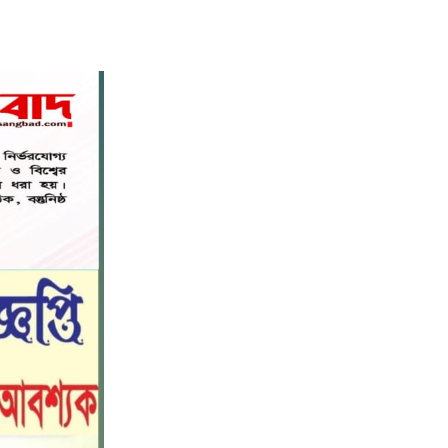
নড়াইলে বিদ্যালয়ের প্রবেশমুখের বেহাল
৬
সড়ক, মানববন্ধনে সংস্কারের দাবি
সরিষাবাড়ীতে প্যানেল চেয়ারম্যান হিসাবে
৭
মোবারক হোসেনের দায়িত্ব গ্রহণ
বড় ভাইকে ফাঁসাতে মাকে জবাই, সাড়ে ৪
৮
বছর পর গ্রেপ্তার বোন।
নীলফামারীতে বাড়ি থেকে বাইসাইকেল
৯
নিয়ে বের হয়ে নিখোঁজ কিশোর