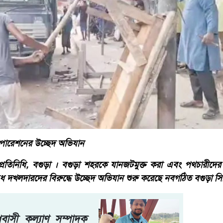
পোরেশনের উচ্ছেদ অভিযান
্রতিনিধি, বগুড়া । বগুড়া শহরকে যানজটমুক্ত করা এবং পথচারীদে
ধ দখলদারদের বিরুদ্ধে উচ্ছেদ অভিযান শুরু করেছে নবগঠিত বগুড়া 
্রবাসী কল্যাণ সম্পাদক