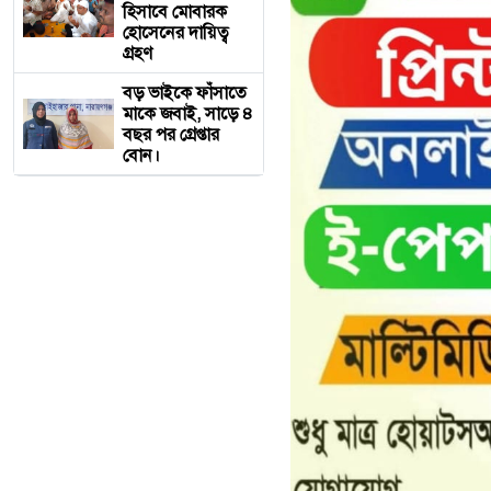
হিসাবে মোবারক
হোসেনের দায়িত্ব
গ্রহণ
বড় ভাইকে ফাঁসাতে
মাকে জবাই, সাড়ে ৪
বছর পর গ্রেপ্তার
বোন।