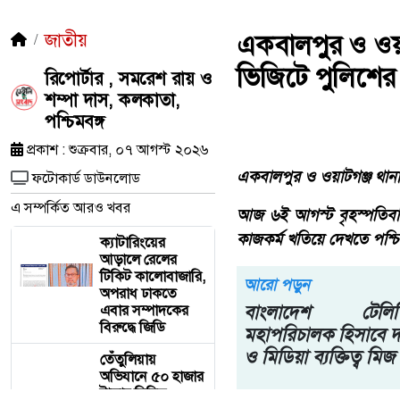
জাতীয়
একবালপুর ও ওয়াটগ
ভিজিটে পুলিশের
রিপোর্টার , সমরেশ রায় ও
শম্পা দাস, কলকাতা,
পশ্চিমবঙ্গ
প্রকাশ : শুক্রবার, ০৭ আগস্ট ২০২৬
ফটোকার্ড ডাউনলোড
এ সম্পর্কিত আরও খবর
ক্যাটারিংয়ের
আড়ালে রেলের
টিকিট কালোবাজারি,
অপরাধ ঢাকতে
এবার সম্পাদকের
বিরুদ্ধে জিডি
তেঁতুলিয়ায়
অভিযানে ৫০ হাজার
টাকার নিষিদ্ধ