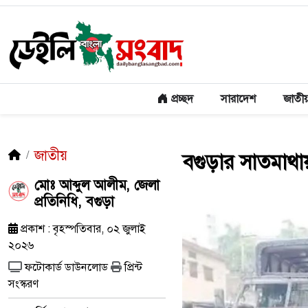
প্রচ্ছদ
সারাদেশ
জাতী
জাতীয়
বগুড়ার সাতমাথ
মোঃ আব্দুল আলীম, জেলা
প্রতিনিধি, বগুড়া
প্রকাশ : বৃহস্পতিবার, ০২ জুলাই
২০২৬
ফটোকার্ড ডাউনলোড
প্রিন্ট
সংস্করণ