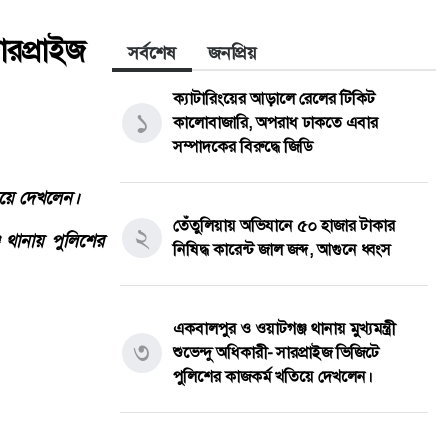
সারপ্রাইজ
সর্বশেষ
জনপ্রিয়
ক্যাটারিংয়ের আড়ালে রেলের টিকিট
১
কালোবাজারি, অপরাধ ঢাকতে এবার
সম্পাদকের বিরুদ্ধে জিডি
তেঁতুলিয়ায় অভিযানে ৫০ হাজার টাকার
২
নিষিদ্ধ কারেন্ট জাল জব্দ, আগুনে ধ্বংস
একবালপুর ও ওয়াটগঞ্জ থানায় মুখ্যমন্ত্রী
৩
শুভেন্দু অধিকারী- সারপ্রাইজ ভিজিটে
পুলিশের কাজকর্ম খতিয়ে দেখলেন।