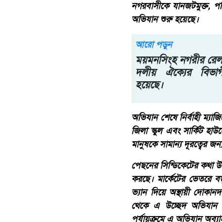
নগরবাসীকে যানজটমুক্ত, পর
অভিযান শুরু হয়েছে।
আরো পড়ুন
ময়মনসিংহ নগরীর রেলওয়
দলীয় ঐক্যের বিভাগ
হয়েছে।
অভিযান শেষে নির্বাহী ম্যা
জিলা স্কুল এবং সার্কিট হা
মানুষকে সামান্য দূরত্বের জ
পেছনের সিন্ডিকেটের কথা 
করছে। মার্কেটের ভেতরে ব
ভ্যান দিয়ে অস্থায়ী দোকা
থেকে এ উচ্ছেদ অভিযান আ
পর্যায়ক্রমে এ অভিযান অব্য