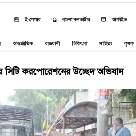
ই-পেপার
বাংলা কনভার্টার
আর্কাইভ
য়
আন্তর্জাতিক
রাজধানী
চিকিৎসা
সাহিত্য
কৃষক
ায় সিটি করপোরেশনের উচ্ছেদ অভিযান