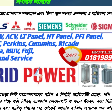
রের প্রাণকেন্দ্র সাতমাথা এবং জিলা স্কুল সংলগ্ন এলাকায় এ অভিযান চ
ুড়া সিটি করপোরেশনের সচিব ও নির্বাহী ম্যাজিস্ট্রেট মোছা. পপ
ড়ে ওঠা বিভিন্ন ভ্রাম্যমাণ দোকানপাট ও ভ্যান উচ্ছেদ করে সি
া হয়। দায়িত্ব গ্রহণের পর থেকেই বগুড়ার বর্তমান প্রশাসক এম আর