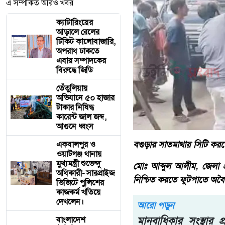
এ সম্পর্কিত আরও খবর
ক্যাটারিংয়ের
আড়ালে রেলের
টিকিট কালোবাজারি,
অপরাধ ঢাকতে
এবার সম্পাদকের
বিরুদ্ধে জিডি
তেঁতুলিয়ায়
অভিযানে ৫০ হাজার
টাকার নিষিদ্ধ
কারেন্ট জাল জব্দ,
আগুনে ধ্বংস
বগুড়ার সাতমাথায় সিটি কর
একবালপুর ও
ওয়াটগঞ্জ থানায়
মুখ্যমন্ত্রী শুভেন্দু
মোঃ আব্দুল আলীম, জেলা প
অধিকারী- সারপ্রাইজ
নিশ্চিত করতে ফুটপাতে অবৈ
ভিজিটে পুলিশের
কাজকর্ম খতিয়ে
দেখলেন।
আরো পড়ুন
মানবাধিকার সংস্থার প
বাংলাদেশ