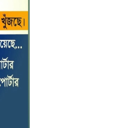
পটুয়াখালীতে কোস্ট গার্ডের বিনামূল্যে
১০
চিকিৎসা সেবা ও ঔষধ বিতরণ