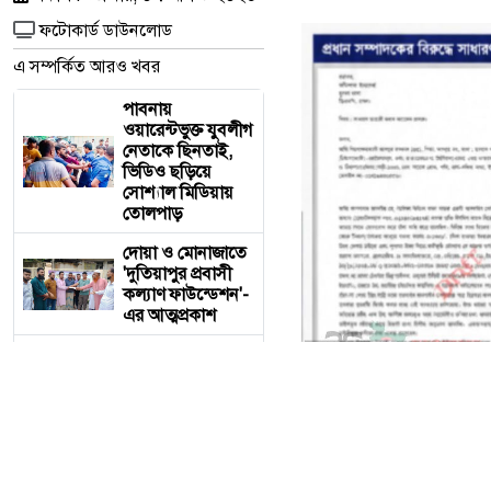
ফটোকার্ড ডাউনলোড
এ সম্পর্কিত আরও খবর
পাবনায়
ওয়ারেন্টভুক্ত যুবলীগ
নেতাকে ছিনতাই,
ভিডিও ছড়িয়ে
সোশ্যাল মিডিয়ায়
তোলপাড়
দোয়া ও মোনাজাতে
'দুতিয়াপুর প্রবাসী
কল্যাণ ফাউন্ডেশন'-
এর আত্মপ্রকাশ
ক্যাটারিংয়ের
আড়ালে রেলের
টিকিট কালোবাজারি,
অপরাধ ঢাকতে
এবার সম্পাদকের
বিরুদ্ধে জিডি