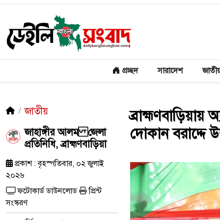
প্রচ্ছদ
সারাদেশ
জাতী
জাতীয়
ব্রাহ্মণবাড়িয়ায
দোকান বরাদ্দে উন্
জাহাঙ্গীর আলম জেলা
প্রতিনিধি, ব্রাহ্মণবাড়িয়া
প্রকাশ : বৃহস্পতিবার, ০২ জুলাই
২০২৬
ফটোকার্ড ডাউনলোড
প্রিন্ট
সংস্করণ