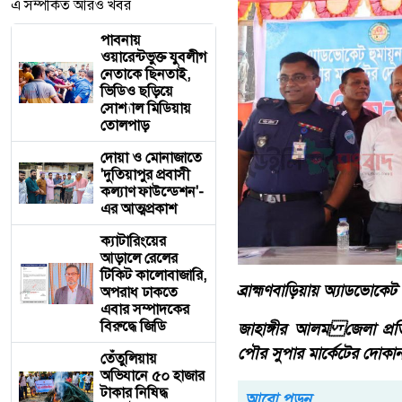
এ সম্পর্কিত আরও খবর
পাবনায়
ওয়ারেন্টভুক্ত যুবলীগ
নেতাকে ছিনতাই,
ভিডিও ছড়িয়ে
সোশ্যাল মিডিয়ায়
তোলপাড়
দোয়া ও মোনাজাতে
'দুতিয়াপুর প্রবাসী
কল্যাণ ফাউন্ডেশন'-
এর আত্মপ্রকাশ
ক্যাটারিংয়ের
আড়ালে রেলের
টিকিট কালোবাজারি,
ব্রাহ্মণবাড়িয়ায় অ্যাডভোকে
অপরাধ ঢাকতে
এবার সম্পাদকের
বিরুদ্ধে জিডি
জাহাঙ্গীর আলম জেলা প্রতিনি
পৌর সুপার মার্কেটের দোকান বর
তেঁতুলিয়ায়
অভিযানে ৫০ হাজার
টাকার নিষিদ্ধ
আরো পড়ুন