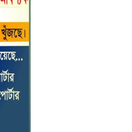
বড় ভাইকে ফাঁসাতে মাকে জবাই, সাড়ে ৪
১০
বছর পর গ্রেপ্তার বোন।