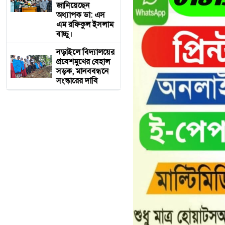
জানিয়েছেন
অধ্যাপক ডা: এস
এম রফিকুল ইসলাম
বাচ্চু।
নড়াইলে বিদ্যালয়ের
প্রবেশমুখের বেহাল
সড়ক, মানববন্ধনে
সংস্কারের দাবি