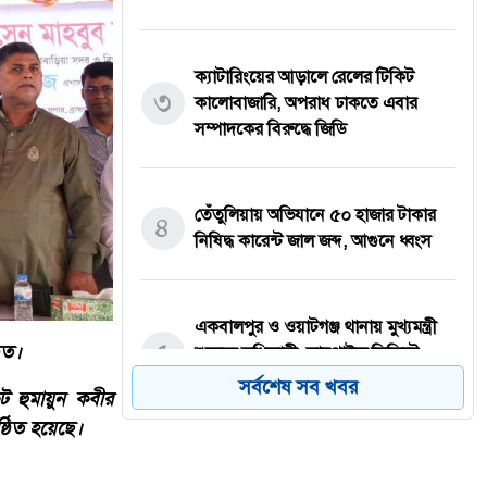
ক্যাটারিংয়ের আড়ালে রেলের টিকিট
৩
কালোবাজারি, অপরাধ ঢাকতে এবার
সম্পাদকের বিরুদ্ধে জিডি
তেঁতুলিয়ায় অভিযানে ৫০ হাজার টাকার
৪
নিষিদ্ধ কারেন্ট জাল জব্দ, আগুনে ধ্বংস
একবালপুর ও ওয়াটগঞ্জ থানায় মুখ্যমন্ত্রী
৫
ঠিত।
শুভেন্দু অধিকারী- সারপ্রাইজ ভিজিটে
পুলিশের কাজকর্ম খতিয়ে দেখলেন।
সর্বশেষ সব খবর
ট হুমায়ুন কবীর
্ঠিত হয়েছে।
বাংলাদেশ টেলিভিশনের (বিটিভি)