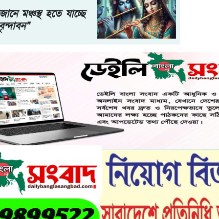
নে মঞ্চস্থ হতে যাচ্ছে
বৃন্দাবন"