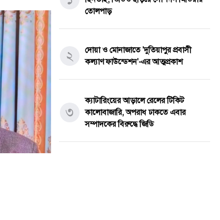
তোলপাড়
দোয়া ও মোনাজাতে 'দুতিয়াপুর প্রবাসী
২
কল্যাণ ফাউন্ডেশন'-এর আত্মপ্রকাশ
ক্যাটারিংয়ের আড়ালে রেলের টিকিট
৩
কালোবাজারি, অপরাধ ঢাকতে এবার
সম্পাদকের বিরুদ্ধে জিডি
তেঁতুলিয়ায় অভিযানে ৫০ হাজার টাকার
৪
নিষিদ্ধ কারেন্ট জাল জব্দ, আগুনে ধ্বংস
একবালপুর ও ওয়াটগঞ্জ থানায় মুখ্যমন্ত্রী