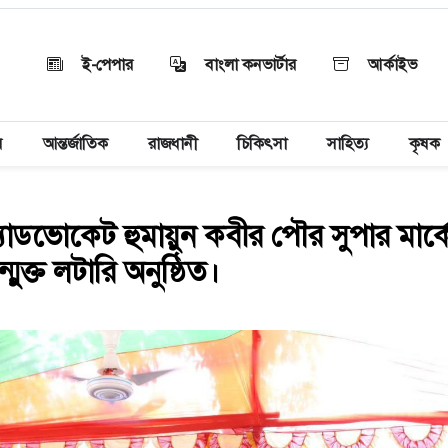
ই-পেপার
বাংলা কনভার্টার
আর্কাইভ
য়
আন্তর্জাতিক
রাজধানী
চিকিৎসা
সাহিত্য
কৃষক
় অ্যাডভোকেট হুমায়ুন কবীর পৌর সুপার মার্
মুক্ত লটারি অনুষ্ঠিত।