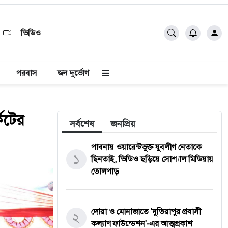
ভিডিও
পরবাস
জন দুর্ভোগ
কেটের
সর্বশেষ
জনপ্রিয়
পাবনায় ওয়ারেন্টভুক্ত যুবলীগ নেতাকে
১
ছিনতাই, ভিডিও ছড়িয়ে সোশ্যাল মিডিয়ায়
তোলপাড়
দোয়া ও মোনাজাতে 'দুতিয়াপুর প্রবাসী
২
কল্যাণ ফাউন্ডেশন'-এর আত্মপ্রকাশ