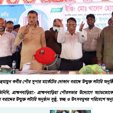
ট হুমায়ুন কবীর পৌর সুপার মার্কেটের দোকান বরাদ্দে উন্মুক্ত লটারি অনুষ্
ধি, ব্রাহ্মণবাড়িয়া:- ব্রাহ্মণবাড়িয়া পৌরসভার উদ্যোগে অ্যাডভোকে
াদ্দের উন্মুক্ত লটারি অনুষ্ঠান সুষ্ঠু, স্বচ্ছ ও উৎসবমুখর পরিবেশে অনুষ