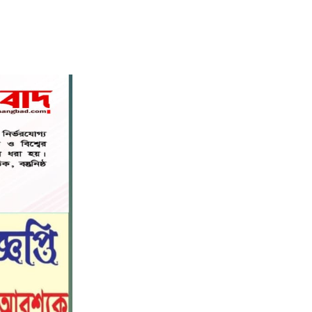
মহাপরিচালক হিসাবে দায়িত্ব পেলেন
৬
সাংবাদিক ও মিডিয়া ব্যক্তিত্ব মিজ কাজী
জেসিন
বস্তুনিষ্ঠ সাংবাদিকতা এবং মাদকের
বিরুদ্ধে সোচ্চার হওয়ার আহ্বান
৭
জানিয়েছেন অধ্যাপক ডা: এস এম রফিকুল
ইসলাম বাচ্চু।
নড়াইলে বিদ্যালয়ের প্রবেশমুখের বেহাল
৮
সড়ক, মানববন্ধনে সংস্কারের দাবি
সরিষাবাড়ীতে প্যানেল চেয়ারম্যান হিসাবে
৯
মোবারক হোসেনের দায়িত্ব গ্রহণ