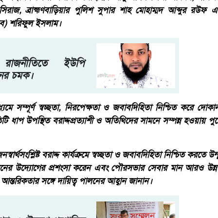
, ব্রাহ্মণবাড়িয়ার পুলিশ সুপার শাহ মোহাম্মদ আব্দুর রউফ এবং ব
ব) শরিফুল ইসলাম।
ীয় রাজনীতিতে ইউপি
িনের চমক।
াধ্যমে সম্পূর্ণ স্বচ্ছতা, নিরপেক্ষতা ও জবাবদিহিতা নিশ্চিত করে দোকান 
িটি ধাপ উপস্থিত বরাদ্দপ্রত্যাশী ও অতিথিদের সামনে সম্পন্ন হওয়ায় পুরো
বার্থসংশ্লিষ্ট বরাদ্দ কার্যক্রমে স্বচ্ছতা ও জবাবদিহিতা নিশ্চিত করতে উন
রনের উদ্যোগের প্রশংসা করেন এবং পৌরসভার সেবার মান আরও উন্নত 
 ও আন্তরিকতার সঙ্গে দায়িত্ব পালনের আহ্বান জানান।