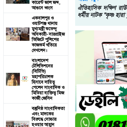
কারেন্ট জাল জব্দ,
ঐতিহাসিক দক্ষিণ রাউজা
আগুনে ধ্বংস
ধর্মীয় নাটক "কৃষ্ণ হারা 
একবালপুর ও
ওয়াটগঞ্জ থানায়
মুখ্যমন্ত্রী শুভেন্দু
অধিকারী- সারপ্রাইজ
ভিজিটে পুলিশের
কাজকর্ম খতিয়ে
দেখলেন।
বাংলাদেশ
টেলিভিশনের
(বিটিভি)
মহাপরিচালক
হিসাবে দায়িত্ব
পেলেন সাংবাদিক ও
মিডিয়া ব্যক্তিত্ব মিজ
কাজী জেসিন
বস্তুনিষ্ঠ সাংবাদিকতা
এবং মাদকের
বিরুদ্ধে সোচ্চার
হওয়ার আহ্বান