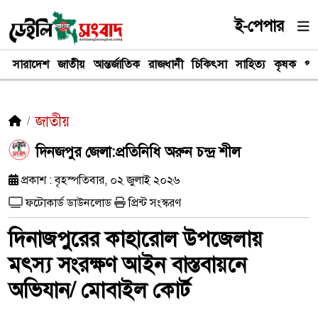
ই-পেপার
সারাদেশ
জাতীয়
আন্তর্জাতিক
রাজধানী
চিকিৎসা
সাহিত্য
কৃষক
পর
জাতীয়
দিনজপুর জেলা:প্রতিনিধি অরুন চন্দ্র শীল
প্রকাশ : বৃহস্পতিবার, ০২ জুলাই ২০২৬
ফটোকার্ড ডাউনলোড
প্রিন্ট সংস্করণ
দিনাজপুরের কাহারোল উপজেলায়
মৎস্য সংরক্ষণ আইন বাস্তবায়নে
অভিযান/ মোবাইল কোর্ট