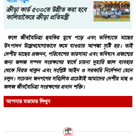
আরো পড়ুন
ক্রীড়া কার্ড ৫০০তে উন্নীত করা হবে
কালিয়াকৈরে ক্রীড়া প্রতিমন্ত্রী
ফলে জীববৈচিত্র্য হুমকির মুখে পড়ে এবং ভবিষ্যতে মাছের
উৎপাদন উল্লেখযোগ্যভাবে কমে যাওয়ার আশঙ্কা সৃষ্টি হয়। তাই
দেশীয় মাছের প্রজনন, পরিবেশের ভারসাম্য এবং ভবিষ্যৎ প্রজন্মের
জন্য জলজ সম্পদ সংরক্ষণের স্বার্থে চায়না দুয়ারি জাল ব্যবহার
থেকে বিরত থাকুন এবং সংশ্লিষ্ট আইন ও সরকারি নির্দেশনা মেনে
চলুন। সচেতন জনগণের সম্মিলিত প্রচেষ্টাই আমাদের দেশীয় মাছ ও
জলজ জীববৈচিত্র্য সংরক্ষণের প্রধান শক্তি।
আপনার মতামত লিখুন