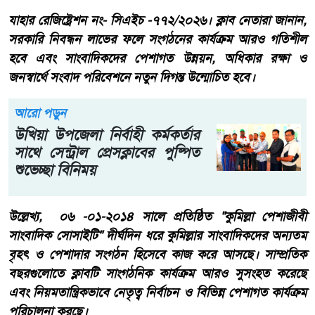
যাহার রেজিষ্ট্রেশন নং- সিএইচ -৭৭২/২০২৬। ক্লাব নেতারা জানান,
সরকারি নিবন্ধন লাভের ফলে সংগঠনের কার্যক্রম আরও গতিশীল
হবে এবং সাংবাদিকদের পেশাগত উন্নয়ন, অধিকার রক্ষা ও
জনস্বার্থে সংবাদ পরিবেশনে নতুন দিগন্ত উন্মোচিত হবে।
আরো পড়ুন
উখিয়া উপ‌জেলা নির্বাহী কর্মকর্তার
সাথে সেন্ট্রাল প্রেসক্লাবের পুষ্পিত
শুভেচ্ছা বিনিময়
উল্লেখ্য, ০৬ -০১-২০১৪ সালে প্রতিষ্ঠিত "কুমিল্লা পেশাজীবী
সাংবাদিক সোসাইটি" দীর্ঘদিন ধরে কুমিল্লার সাংবাদিকদের অন্যতম
বৃহৎ ও পেশাদার সংগঠন হিসেবে কাজ করে আসছে। সাম্প্রতিক
বছরগুলোতে ক্লাবটি সাংগঠনিক কার্যক্রম আরও সুসংহত করেছে
এবং নিয়মতান্ত্রিকভাবে নেতৃত্ব নির্বাচন ও বিভিন্ন পেশাগত কার্যক্রম
পরিচালনা করছে।