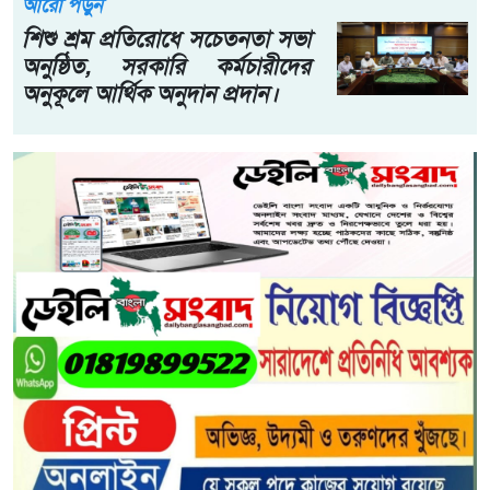
আরো পড়ুন
শিশু শ্রম প্রতিরোধে সচেতনতা সভা
অনুষ্ঠিত, সরকারি কর্মচারীদের
অনুকূলে আর্থিক অনুদান প্রদান।