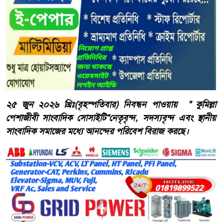
২৫ জুন ২০২৬ খ্রিঃ(বৃহস্পতিবার) নিবন্ধন পাওয়ায় " কুমিল্লা
পেশাজীবী সাংবাদিক সোসাইটি"নেতৃবৃন্দ, সদস্যবৃন্দ এবং স্থানীয়
সাংবাদিক সমাজের মধ্যে আনন্দের পরিবেশ বিরাজ করছে।