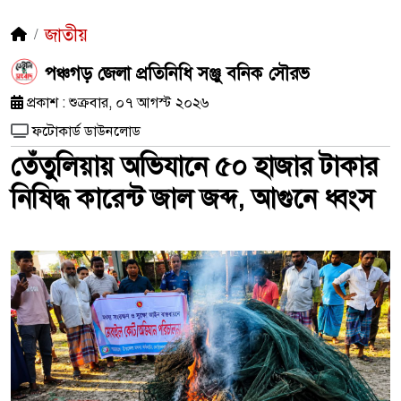
জাতীয়
পঞ্চগড় জেলা প্রতিনিধি সঞ্জু বনিক সৌরভ
প্রকাশ : শুক্রবার, ০৭ আগস্ট ২০২৬
ফটোকার্ড ডাউনলোড
তেঁতুলিয়ায় অভিযানে ৫০ হাজার টাকার
নিষিদ্ধ কারেন্ট জাল জব্দ, আগুনে ধ্বংস