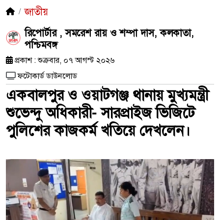
জাতীয়
রিপোর্টার , সমরেশ রায় ও শম্পা দাস, কলকাতা,
পশ্চিমবঙ্গ
প্রকাশ : শুক্রবার, ০৭ আগস্ট ২০২৬
ফটোকার্ড ডাউনলোড
একবালপুর ও ওয়াটগঞ্জ থানায় মুখ্যমন্ত্রী
শুভেন্দু অধিকারী- সারপ্রাইজ ভিজিটে
পুলিশের কাজকর্ম খতিয়ে দেখলেন।